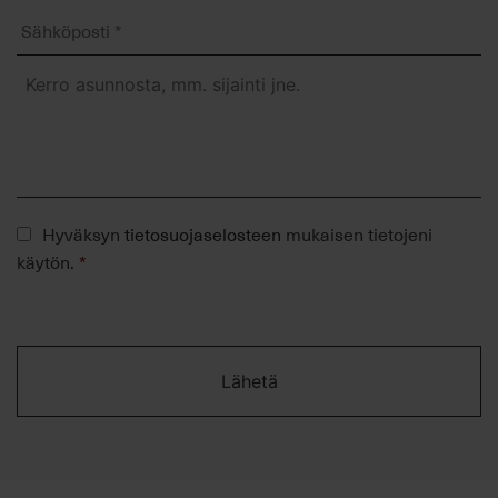
Sähköposti
*
Kerro
halutessasi
asunnosta,
mm.
sijainti
jne.
Tietosuojaseloste
Hyväksyn
tietosuojaselosteen
mukaisen tietojeni
*
käytön.
*