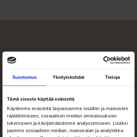
Suostumus
Yksityiskohdat
Tietoja
Koko prosessi oli hyvin miellyttävä kokemus;
Tämä sivusto käyttää evästeitä
välittäjän kanssa oli helppoa olla yhteyksissä ja
Käytämme evästeitä tarjoamamme sisällön ja mainosten
sopia seuraavista toimenpiteistä, palvelu oli
räätälöimiseen, sosiaalisen median ominaisuuksien
nopeaa ja asiantuntevaa.
tukemiseen ja kävijämäärämme analysoimiseen. Lisäksi
jaamme sosiaalisen median, mainosalan ja analytiikka-
Ostaja