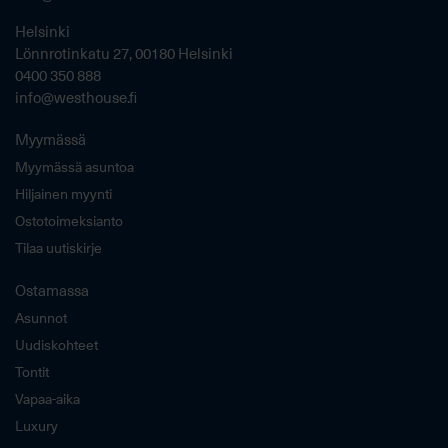
Helsinki
Lönnrotinkatu 27, 00180 Helsinki
0400 350 888
info@westhouse.fi
Myymässä
Myymässä asuntoa
Hiljainen myynti
Ostotoimeksianto
Tilaa uutiskirje
Ostamassa
Asunnot
Uudiskohteet
Tontit
Vapaa-aika
Luxury