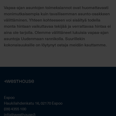
Vapaa-ajan asuntojen toimeksiannot ovat huomattavasti
monimutkaisempia kuin tavallisemman asunto-osakkeen
välittäminen. Yhteen kohteeseen voi sisältyä todella
monta hintaan vaikuttavaa tekijää ja verrattavaa hintaa ei
aina ole tarjolla. Olemme välittäneet lukuisia vapaa-ajan
asuntoja Uudenmaan rannikolla. Suurillekin
kokonaisuuksille on löytynyt ostaja meidän kauttamme.
Espoo
Haukilahdenkatu 16, 02170 Espoo
(09) 4355 100
info@westhouse.fi