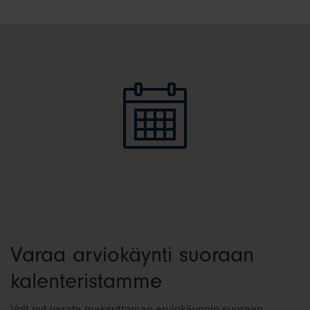
Varaa arviokäynti suoraan
kalenteristamme
Voit nyt varata maksuttoman arviokäynnin suoraan