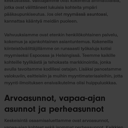
keskustassa.
Välittäjämme
ovat kokeneita ammattilaisia,
jotka ovat välittäneet lukuisia kohteita ympäri
pääkaupunkiseutua. Jos olet
myymässä asuntoasi
,
kannattaa kääntyä meidän puoleen.
Vahvuuksiamme ovat etenkin henkilökohtainen palvelu,
kokemus ja ajankohtainen asiantuntemus. Kokeneilla
kiinteistövälittäjillämme on runsaasti työkaluja kotisi
myymiseksi Espoossa ja Helsingissä. Teemme kaikille
kohteille tyylikästä ja tehokasta markkinointia, jonka
avulla tavoitamme kodillesi ostajan. Lisäksi panostamme
valokuviin, esitteisiin ja muihin myyntimateriaaleihin, jotta
myynti-ilmoituksen ensivaikutelma olisi huippuluokkaa.
Arvoasunnot, vapaa-ajan
asunnot ja perheasunnot
Keskeisintä osaamisaluettamme ovat arvoasunnot,
vapaa-ajan kohteet sekä isommat perheasunnot. Kaikkien