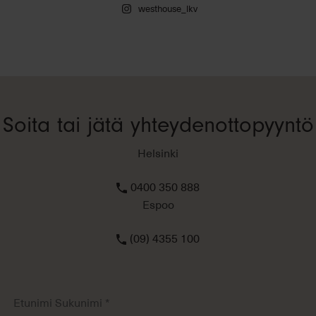
westhouse_lkv
Soita tai jätä yhteydenottopyyntö
Helsinki
0400 350 888
Espoo
(09) 4355 100
Etunimi
Sukunimi
*