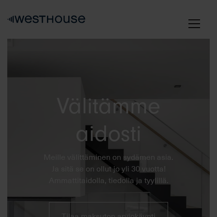
Skip
to
content
Välitämme
aidosti
Meille välittäminen on sydämen asia.
Ja sitä se on ollut jo yli 30 vuotta!
Ammattitaidolla, tiedolla ja tyylillä.
Tilaa maksuton arviokäynti