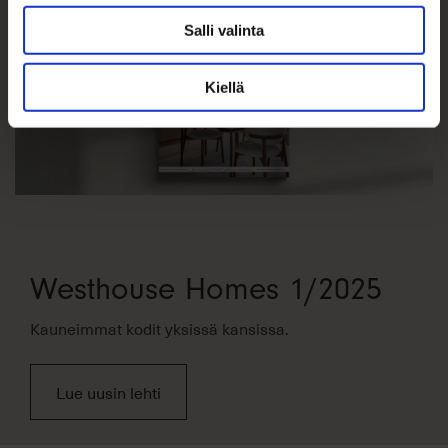
Salli valinta
Kiellä
Westhouse Homes 1/2025
Kauneimmat kodit yksissä kansissa.
Lue uusin lehti