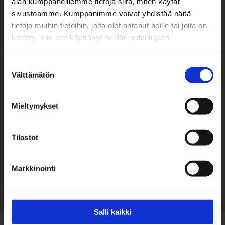
alan kumppaneillemme tietoja siitä, miten käytät
sivustoamme. Kumppanimme voivat yhdistää näitä
tietoja muihin tietoihin, joita olet antanut heille tai joita on
kerätty, kun olet käyttänyt heidän palvelujaan.
Suostumuksen
Välttämätön
valinta
Mieltymykset
Tilastot
Sinua saattaisi kiinnostaa
Markkinointi
Salli kaikki