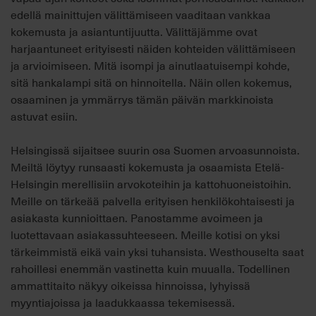
edellä mainittujen välittämiseen vaaditaan vankkaa
kokemusta ja asiantuntijuutta. Välittäjämme ovat
harjaantuneet erityisesti näiden kohteiden välittämiseen
ja arvioimiseen. Mitä isompi ja ainutlaatuisempi kohde,
sitä hankalampi sitä on hinnoitella. Näin ollen kokemus,
osaaminen ja ymmärrys tämän päivän markkinoista
astuvat esiin.
Helsingissä sijaitsee suurin osa Suomen arvoasunnoista.
Meiltä löytyy runsaasti kokemusta ja osaamista Etelä-
Helsingin merellisiin arvokoteihin ja kattohuoneistoihin.
Meille on tärkeää palvella erityisen henkilökohtaisesti ja
asiakasta kunnioittaen. Panostamme avoimeen ja
luotettavaan asiakassuhteeseen. Meille kotisi on yksi
tärkeimmistä eikä vain yksi tuhansista. Westhouselta saat
rahoillesi enemmän vastinetta kuin muualla. Todellinen
ammattitaito näkyy oikeissa hinnoissa, lyhyissä
myyntiajoissa ja laadukkaassa tekemisessä.