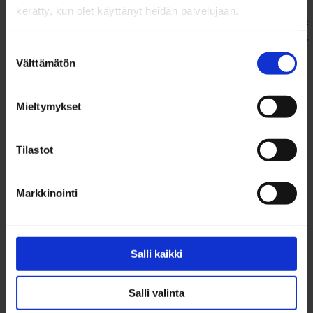
kerätty, kun olet käyttänyt heidän palvelujaan.
Klaukkala
RT 118 m²
Klaukkala
238 000 €
Suostumuksen
Välttämätön
valinta
Mieltymykset
Tilastot
Markkinointi
Salli kaikki
Salli valinta