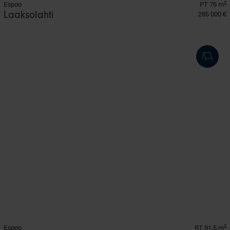
Espoo
PT 75 m²
Laaksolahti
285 000 €
Espoo
RT 91.5 m²