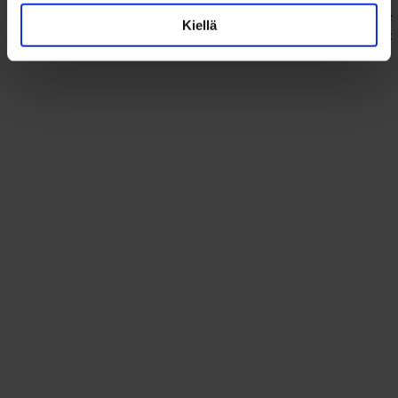
Espoo
KT 43 m²
Kiellä
HAUKILAHTI
323 000 €