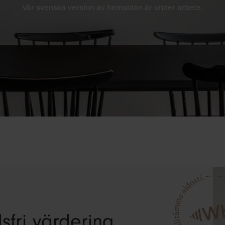
Vår svenska version av hemsidan är under arbete.
sfri värdering