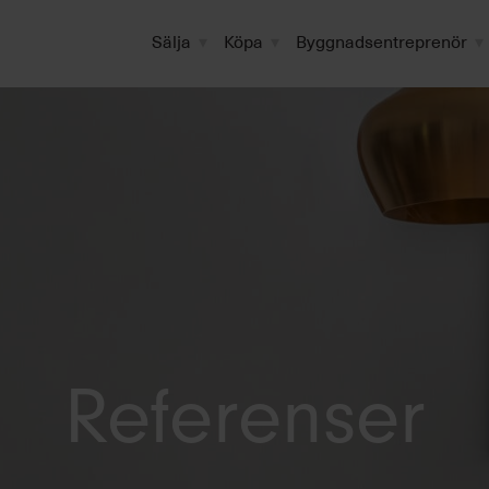
Sälja
Köpa
Byggnadsentreprenör
Referenser