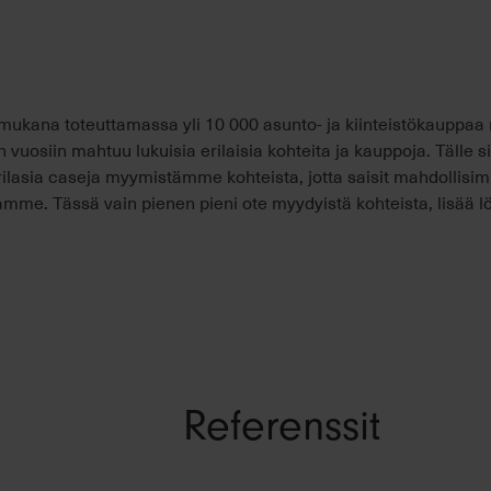
ukana toteuttamassa yli 10 000 asunto- ja kiinteistökauppaa
 vuosiin mahtuu lukuisia erilaisia kohteita ja kauppoja. Tälle 
lasia caseja myymistämme kohteista, jotta saisit mahdollisi
amme. Tässä vain pienen pieni ote myydyistä kohteista, lisää lö
Referenssit