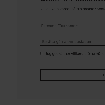
Vill du veta värdet på din bostad? Kont
Förnamn
Efternamn
*
Berätta
gärna
om
bostaden
Tietosuojaseloste
*
Jag godkänner
villkoren
för använd