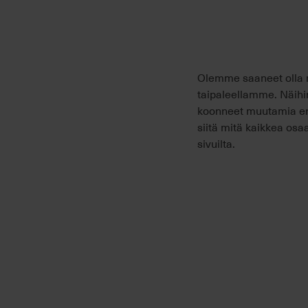
Olemme saaneet olla m
taipaleellamme. Näihin
koonneet muutamia eri
siitä mitä kaikkea osa
sivuilta.