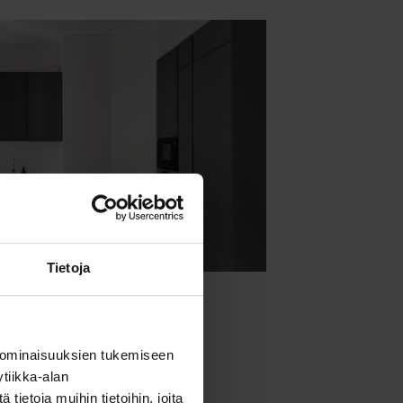
Tietoja
e Bulevardi
 ominaisuuksien tukemiseen
tiikka-alan
Lue lisää
ietoja muihin tietoihin, joita