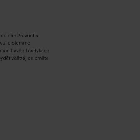
 meidän 25-vuotis
sivulle olemme
mman hyvän käsityksen
ydät välittäjien omilta