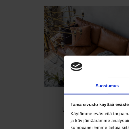
Suostumus
Tämä sivusto käyttää eväste
Ullanlinnan kotoisa 
Käytämme evästeitä tarjoama
ja kävijämäärämme analysoim
Lue lisää
kumppaneillemme tietoja siitä