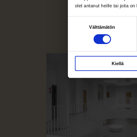
olet antanut heille tai joita o
Suostumuksen
Välttämätön
valinta
Kiellä