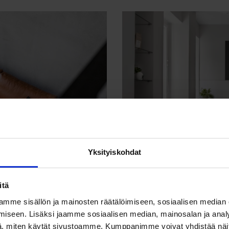
Yksityiskohdat
itä
kaupinkikaksio
Cas
mme sisällön ja mainosten räätälöimiseen, sosiaalisen median
iseen. Lisäksi jaamme sosiaalisen median, mainosalan ja analy
, miten käytät sivustoamme. Kumppanimme voivat yhdistää näitä t