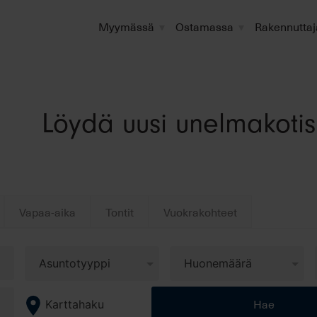
Myymässä
Ostamassa
Rakennuttaj
Löydä uusi unelmakotis
Vapaa-aika
Tontit
Vuokrakohteet
Hae
Karttahaku