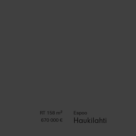
RT 158 m²
Espoo
670 000 €
Haukilahti