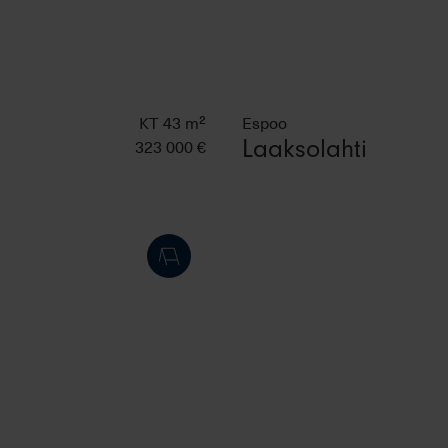
KT 43 m²
Espoo
323 000 €
Laaksolahti