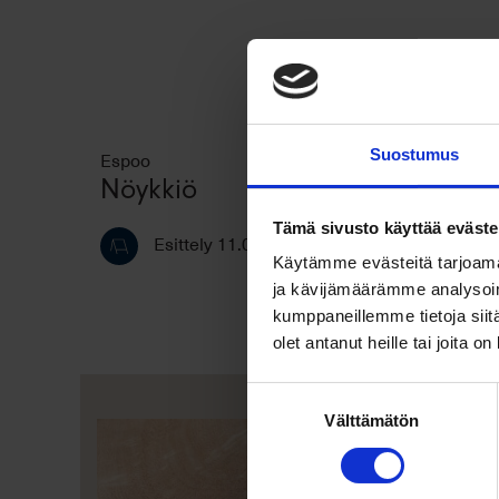
Suostumus
Espoo
Nöykkiö
Tämä sivusto käyttää eväste
Esittely 11.08.2026 klo 18:30 - 19:15.
Käytämme evästeitä tarjoama
ja kävijämäärämme analysoim
kumppaneillemme tietoja siitä
olet antanut heille tai joita o
Suostumuksen
Välttämätön
valinta