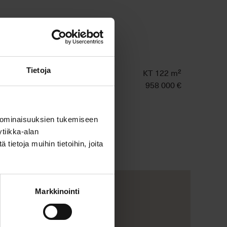
Tietoja
KT 122 m²
958 000 €
 ominaisuuksien tukemiseen
tiikka-alan
ietoja muihin tietoihin, joita
Markkinointi