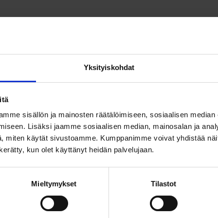
Yksityiskohdat
RT 91.5 m²
Helsinki
275 000 €
Meilahti
itä
mme sisällön ja mainosten räätälöimiseen, sosiaalisen median
iseen. Lisäksi jaamme sosiaalisen median, mainosalan ja analy
, miten käytät sivustoamme. Kumppanimme voivat yhdistää näitä t
n kerätty, kun olet käyttänyt heidän palvelujaan.
Mieltymykset
Tilastot