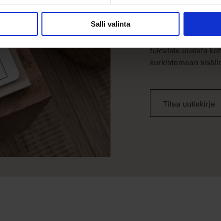
Tilaa uut
Salli valinta
Uutiskirjeen tilaaja
tulevista uusista k
kurkistamaan sisälle
Tilaa uutiskirje