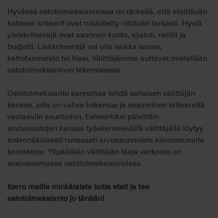
Hyvässä ostotoimeksiannossa on tärkeää, että etsittävän
kohteen kriteerit ovat määritelty riittävän tarkasti. Hyviä
yleiskriteerejä ovat asunnon kunto, sijainti, neliöt ja
budjetti. Lisäkriteerejä voi olla vaikka sauna,
kattohuoneisto tai hissi. Välittäjämme auttavat mielellään
ostotoimeksiannon tekemisessä.
Ostotoimeksianto kannattaa tehdä sellaisen välittäjän
kanssa, jolla on vahva kokemus ja osaaminen kriteereitä
vastaaviin asuntoihin. Esimerkiksi päivittäin
arvoasuntojen kanssa työskentelevällä välittäjällä löytyy
todennäköisesti runsaasti arvoasunnoista kiinnostuneita
kontakteja. Ylipäätään välittäjän laaja verkosto on
avainasemassa ostotoimeksiannoissa.
Kerro meille minkälaista kotia etsit ja tee
ostotoimeksianto jo tänään!