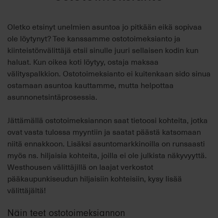
Oletko etsinyt unelmien asuntoa jo pitkään eikä sopivaa
ole löytynyt? Tee kanssamme ostotoimeksianto ja
kiinteistönvälittäjä etsii sinulle juuri sellaisen kodin kun
haluat. Kun oikea koti löytyy, ostaja maksaa
välityspalkkion. Ostotoimeksianto ei kuitenkaan sido sinua
ostamaan asuntoa kauttamme, mutta helpottaa
asunnonetsintäprosessia.
Jättämällä ostotoimeksiannon saat tietoosi kohteita, jotka
ovat vasta tulossa myyntiin ja saatat päästä katsomaan
niitä ennakkoon. Lisäksi asuntomarkkinoilla on runsaasti
myös ns. hiljaisia kohteita, joilla ei ole julkista näkyvyyttä.
Westhousen välittäjillä on laajat verkostot
pääkaupunkiseudun hiljaisiin kohteisiin, kysy lisää
välittäjältä!
Näin teet ostotoimeksiannon