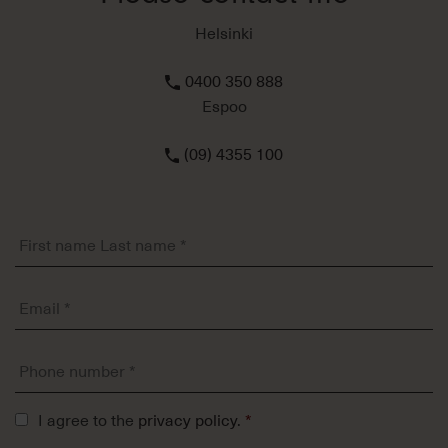
Helsinki
0400 350 888
Espoo
(09) 4355 100
First
name
Last
name
Email
*
*
Phone
number
*
Tietosuojaseloste
I agree to the
privacy policy
.
*
*