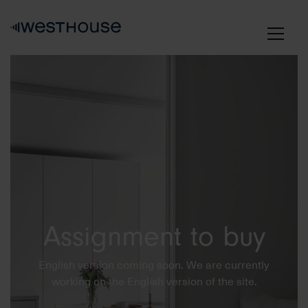
Skip
to
content
Assignment to buy
English version coming soon. We are currently
working on the English version of the site.