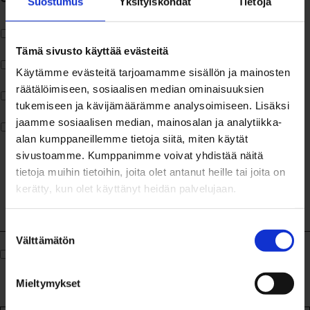
Suostumus
Yksityiskohdat
Tietoja
Town house
Tämä sivusto käyttää evästeitä
Apartment house
Käytämme evästeitä tarjoamamme sisällön ja mainosten
räätälöimiseen, sosiaalisen median ominaisuuksien
Row house
tukemiseen ja kävijämäärämme analysoimiseen. Lisäksi
jaamme sosiaalisen median, mainosalan ja analytiikka-
Semidetached house
alan kumppaneillemme tietoja siitä, miten käytät
More
sivustoamme. Kumppanimme voivat yhdistää näitä
information
tietoja muihin tietoihin, joita olet antanut heille tai joita on
kerätty, kun olet käyttänyt heidän palvelujaan.
Suostumuksen
Välttämätön
valinta
Tietosuoja
I agree to the
privacy policy
.
*
*
Mieltymykset