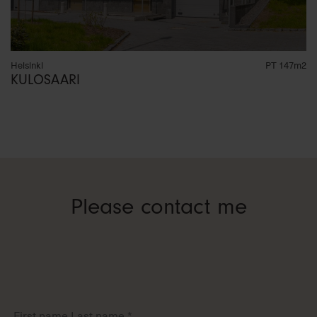
T 147m2
Espoo
ET
WESTEND
Please contact me
First
name