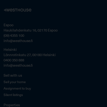
Espoo
Haukilahdenkatu 16, 02170 Espoo
(09) 4355 100
info@westhouse.fi
Helsinki
Lönnrotinkatu 27, 00180 Helsinki
0400 350 888
info@westhouse.fi
Sell with us
Sell your home
Assignment to buy
Silent listings
Properties