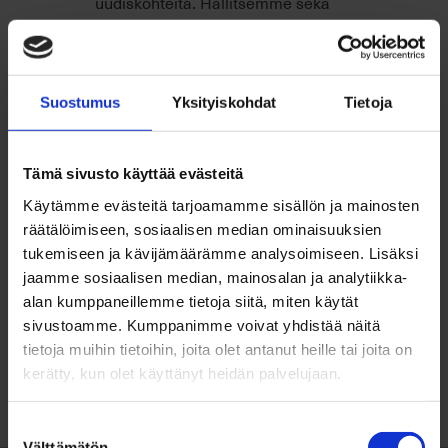
uudiskohteita. Hallitsemme sekä
kiinteistö- että osakemuotoiset
kohteet.
Suostumus
Yksityiskohdat
Tietoja
Tämä sivusto käyttää evästeitä
3D-kuvat
Käytämme evästeitä tarjoamamme sisällön ja mainosten
räätälöimiseen, sosiaalisen median ominaisuuksien
Saat kauttamme upeat,
tukemiseen ja kävijämäärämme analysoimiseen. Lisäksi
todentuntuiset ja -näköiset sisä-
jaamme sosiaalisen median, mainosalan ja analytiikka-
sekä ulkokuvat.
alan kumppaneillemme tietoja siitä, miten käytät
sivustoamme. Kumppanimme voivat yhdistää näitä
tietoja muihin tietoihin, joita olet antanut heille tai joita on
kerätty, kun olet käyttänyt heidän palvelujaan.
Suostumuksen
Markkinointimateriaali
Välttämätön