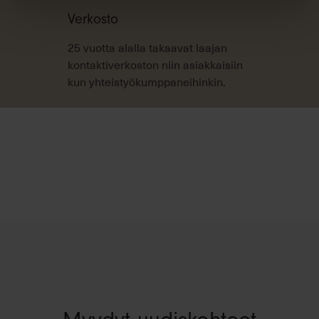
Verkosto
25 vuotta alalla takaavat laajan
kontaktiverkoston niin asiakkaisiin
kun yhteistyökumppaneihinkin.