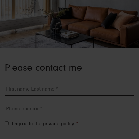
Please contact me
First
name
Last
name
Phone
*
number
*
Tietosuojaseloste
I agree to the
privace policy
.
*
*