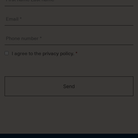
Last
name
Email
*
*
Phone
number
*
Tietosuojaseloste
I agree to the
privacy policy
.
*
*