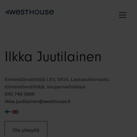
Skip
to
content
Ilkka Juutilainen
Kiinteistönvälittäjä LKV, SKVL Laatuauktorisoitu
kiinteistönvälittäjä, kaupanvahvistaja
040 748 3669
ilkka.juutilainen@westhouse.fi
Ota yhteyttä