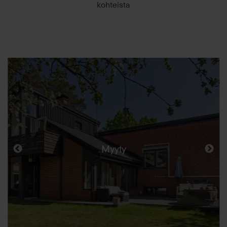
kohteista
Myyty