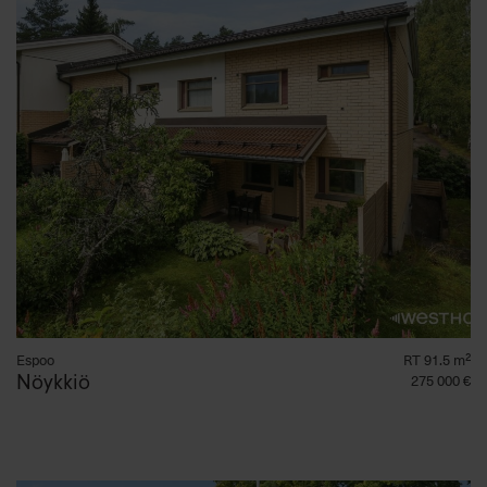
Espoo
RT 91.5 m²
Nöykkiö
275 000 €