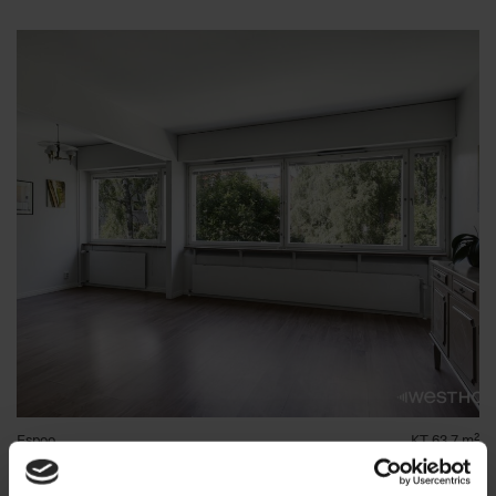
Espoo
KT 63.7 m²
Haukilahti
219 000 €