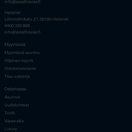
info@westhouse.fi
Helsinki
Lönnrotinkatu 27, 00180 Helsinki
0400 350 888
info@westhouse.fi
Myymässä
Myymässä asuntoa
Hiljainen myynti
Ostotoimeksianto
Tilaa uutiskirje
Ostamassa
Asunnot
Uudiskohteet
Tontit
Vapaa-aika
Luxury