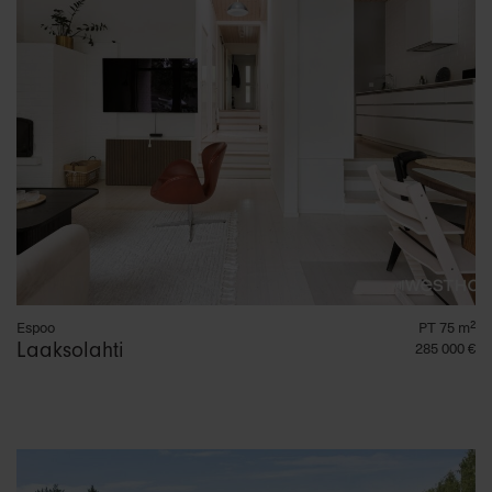
Espoo
PT 75 m²
Laaksolahti
285 000 €