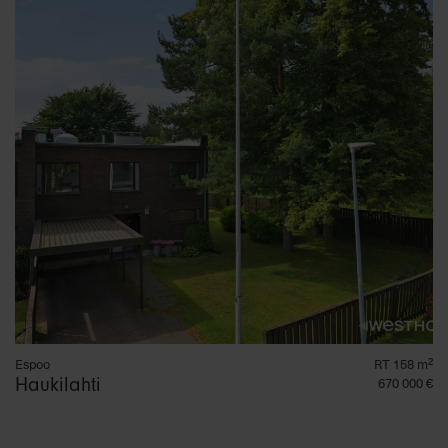
Espoo
RT 158 m²
Haukilahti
670 000 €