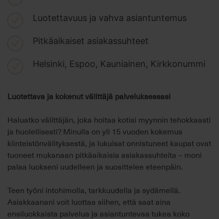
Luotettavuus ja vahva asiantuntemus
Pitkäaikaiset asiakassuhteet
Helsinki, Espoo, Kauniainen, Kirkkonummi
Luotettava ja kokenut välittäjä palveluksessasi
Haluatko välittäjän, joka hoitaa kotisi myynnin tehokkaasti
ja huolellisesti? Minulla on yli 15 vuoden kokemus
kiinteistönvälityksestä, ja lukuisat onnistuneet kaupat ovat
tuoneet mukanaan pitkäaikaisia asiakassuhteita – moni
palaa luokseni uudelleen ja suosittelee eteenpäin.
Teen työni intohimolla, tarkkuudella ja sydämellä.
Asiakkaanani voit luottaa siihen, että saat aina
ensiluokkaista palvelua ja asiantuntevaa tukea koko