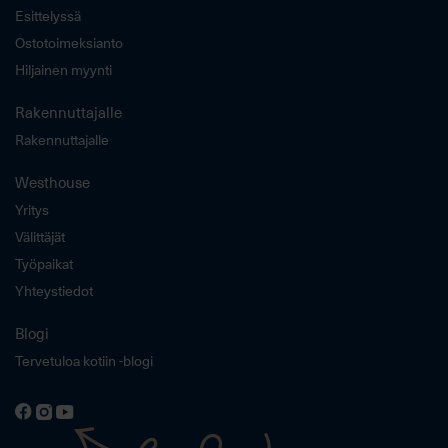
Esittelyssä
Ostotoimeksianto
Hiljainen myynti
Rakennuttajalle
Rakennuttajalle
Westhouse
Yritys
Välittäjät
Työpaikat
Yhteystiedot
Blogi
Tervetuloa kotiin -blogi