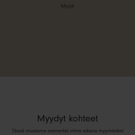
Myyjä
Myydyt kohteet
Tässä muutama esimerkki viime aikana myymistäni