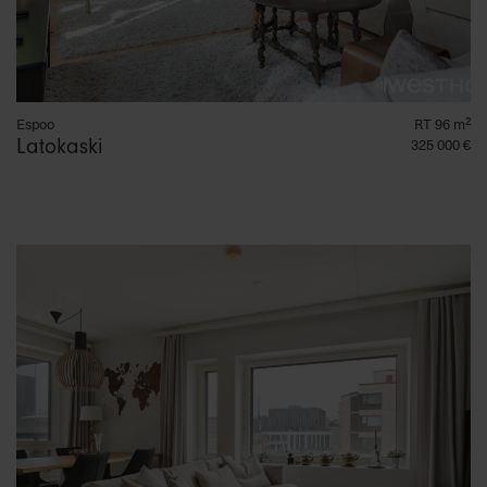
Espoo
RT 96 m²
Latokaski
325 000 €