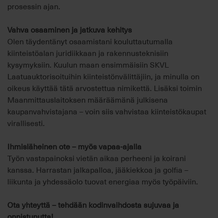
prosessin ajan.
Vahva osaaminen ja jatkuva kehitys
Olen täydentänyt osaamistani kouluttautumalla
kiinteistöalan juridiikkaan ja rakennusteknisiin
kysymyksiin. Kuulun maan ensimmäisiin SKVL
Laatuauktorisoituihin kiinteistönvälittäjiin, ja minulla on
oikeus käyttää tätä arvostettua nimikettä. Lisäksi toimin
Maanmittauslaitoksen määräämänä julkisena
kaupanvahvistajana – voin siis vahvistaa kiinteistökaupat
virallisesti.
Ihmisläheinen ote – myös vapaa-ajalla
Työn vastapainoksi vietän aikaa perheeni ja koirani
kanssa. Harrastan jalkapalloa, jääkiekkoa ja golfia –
liikunta ja yhdessäolo tuovat energiaa myös työpäiviin.
Ota yhteyttä – tehdään kodinvaihdosta sujuvaa ja
onnistunutta!