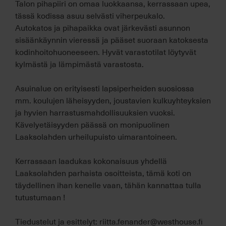
Talon pihapiiri on omaa luokkaansa, kerrassaan upea,
tässä kodissa asuu selvästi viherpeukalo.
Autokatos ja pihapaikka ovat järkevästi asunnon
sisäänkäynnin vieressä ja pääset suoraan katoksesta
kodinhoitohuoneeseen. Hyvät varastotilat löytyvät
kylmästä ja lämpimästä varastosta.
Asuinalue on erityisesti lapsiperheiden suosiossa
mm. koulujen läheisyyden, joustavien kulkuyhteyksien
ja hyvien harrastusmahdollisuuksien vuoksi.
Kävelyetäisyyden päässä on monipuolinen
Laaksolahden urheilupuisto uimarantoineen.
Kerrassaan laadukas kokonaisuus yhdellä
Laaksolahden parhaista osoitteista, tämä koti on
täydellinen ihan kenelle vaan, tähän kannattaa tulla
tutustumaan !
Tiedustelut ja esittelyt: riitta.fenander@westhouse.fi