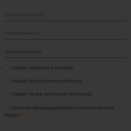
Etunimi
Sukunimi
*
Puhelinnumero
*
Sähköposti
Lisävalinnat
Haluan lisätietoja kohteesta
Haluan tilata esitteen kohteesta
Haluan varata esittelyajan kohteesta
Tietosuojaseloste
Hyväksyn
tietosuojaselosteen
mukaisen tietojeni
*
käytön.
*