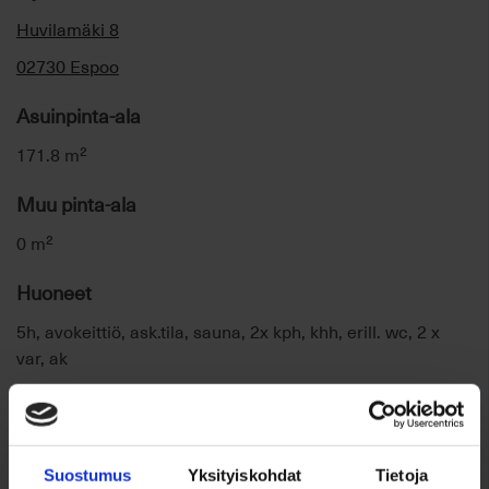
Huvilamäki 8
02730 Espoo
Asuinpinta-ala
171.8 m²
Muu pinta-ala
0 m²
Huoneet
5h, avokeittiö, ask.tila, sauna, 2x kph, khh, erill. wc, 2 x
var, ak
Kerros
1-2/2
Suostumus
Yksityiskohdat
Tietoja