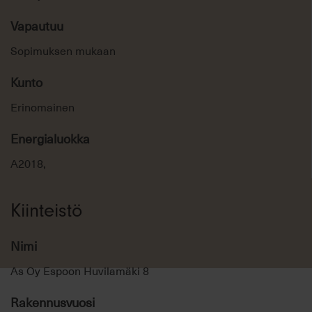
Vapautuu
Sopimuksen mukaan
Kunto
Erinomainen
Energialuokka
A2018,
Kiinteistö
Nimi
As Oy Espoon Huvilamäki 8
Rakennusvuosi