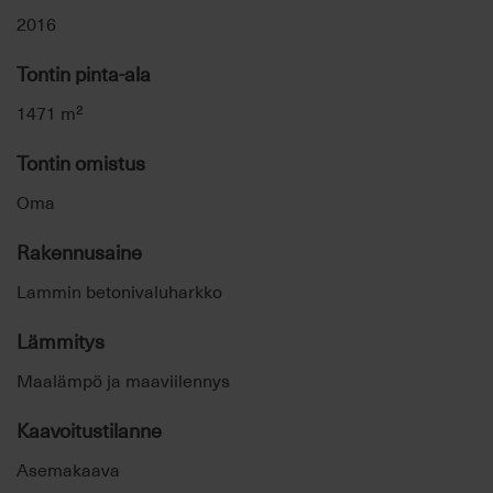
2016
Tontin pinta-ala
1471 m²
Tontin omistus
Oma
Rakennusaine
Lammin betonivaluharkko
Lämmitys
Maalämpö ja maaviilennys
Kaavoitustilanne
Asemakaava