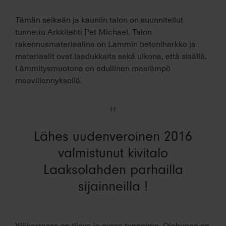
Tämän selkeän ja kauniin talon on suunnitellut
tunnettu Arkkitehti Pet Michael. Talon
rakennusmateriaalina on Lammin betoniharkko ja
materiaalit ovat laadukkaita sekä ulkona, että sisällä.
Lämmitysmuotona on edullinen maalämpö
maaviilennyksellä.
”
Lähes uudenveroinen 2016
valmistunut kivitalo
Laaksolahden parhailla
sijainneilla !
Yläkerrassa on tilava ja avara tunnelma. Olohuone on