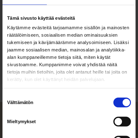
Hoitovastike
275 €
Tämä sivusto käyttää evästeitä
Myyntihinta
Käytämme evästeitä tarjoamamme sisällön ja mainosten
räätälöimiseen, sosiaalisen median ominaisuuksien
928.000 €
tukemiseen ja kävijämäärämme analysoimiseen. Lisäksi
jaamme sosiaalisen median, mainosalan ja analytiikka-
Velaton hinta
alan kumppaneillemme tietoja siitä, miten käytät
928.000 €
sivustoamme. Kumppanimme voivat yhdistää näitä
tietoja muihin tietoihin, joita olet antanut heille tai joita on
kerätty, kun olet käyttänyt heidän palvelujaan.
Suostumuksen
Välttämätön
valinta
Rakennus
Mieltymykset
Osoite