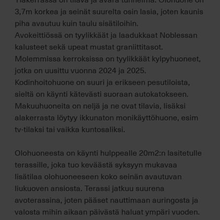
3,7m korkea ja seinät suurelta osin lasia, joten kaunis
piha avautuu kuin taulu sisätiloihin.
Avokeittiössä on tyylikkäät ja laadukkaat Noblessan
kalusteet sekä upeat mustat graniittitasot.
Molemmissa kerroksissa on tyylikkäät kylpyhuoneet,
jotka on uusittu vuonna 2024 ja 2025.
Kodinhoitohuone on suuri ja erikseen pesutiloista,
sieltä on käynti kätevästi suoraan autokatokseen.
Makuuhuoneita on neljä ja ne ovat tilavia, lisäksi
alakerrasta löytyy ikkunaton monikäyttöhuone, esim
tv-tilaksi tai vaikka kuntosaliksi.
Olohuoneesta on käynti hulppealle 20m2:n lasitetulle
terassille, joka tuo keväästä syksyyn mukavaa
lisätilaa olohuoneeseen koko seinän avautuvan
liukuoven ansiosta. Terassi jatkuu suurena
avoterassina, joten pääset nauttimaan auringosta ja
valosta mihin aikaan päivästä haluat ympäri vuoden.