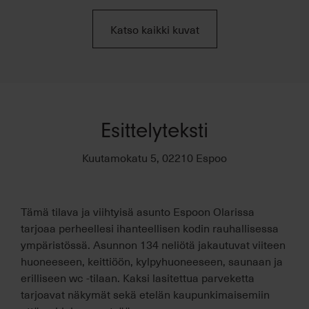
Katso kaikki kuvat
Esittelyteksti
Kuutamokatu 5, 02210 Espoo
Tämä tilava ja viihtyisä asunto Espoon Olarissa
tarjoaa perheellesi ihanteellisen kodin rauhallisessa
ympäristössä. Asunnon 134 neliötä jakautuvat viiteen
huoneeseen, keittiöön, kylpyhuoneeseen, saunaan ja
erilliseen wc -tilaan. Kaksi lasitettua parveketta
tarjoavat näkymät sekä etelän kaupunkimaisemiin