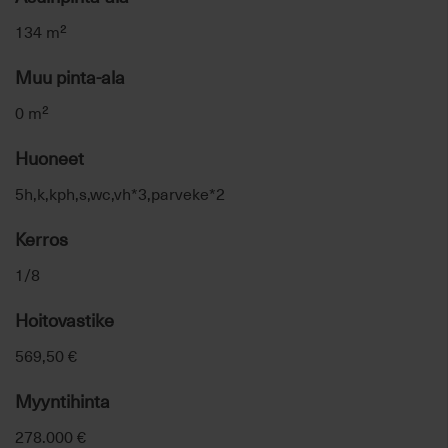
134 m²
Muu pinta-ala
0 m²
Huoneet
5h,k,kph,s,wc,vh*3,parveke*2
Kerros
1/8
Hoitovastike
569,50 €
Myyntihinta
278.000 €