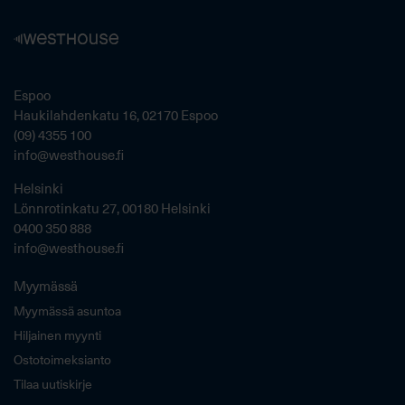
Espoo
Haukilahdenkatu 16, 02170 Espoo
(09) 4355 100
info@westhouse.fi
Helsinki
Lönnrotinkatu 27, 00180 Helsinki
0400 350 888
info@westhouse.fi
Myymässä
Myymässä asuntoa
Hiljainen myynti
Ostotoimeksianto
Tilaa uutiskirje