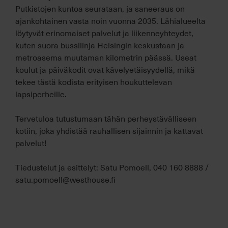
Putkistojen kuntoa seurataan, ja saneeraus on
ajankohtainen vasta noin vuonna 2035. Lähialueelta
löytyvät erinomaiset palvelut ja liikenneyhteydet,
kuten suora bussilinja Helsingin keskustaan ja
metroasema muutaman kilometrin päässä. Useat
koulut ja päiväkodit ovat kävelyetäisyydellä, mikä
tekee tästä kodista erityisen houkuttelevan
lapsiperheille.
Tervetuloa tutustumaan tähän perheystävälliseen
kotiin, joka yhdistää rauhallisen sijainnin ja kattavat
palvelut!
Tiedustelut ja esittelyt: Satu Pomoell, 040 160 8888 /
satu.pomoell@westhouse.fi