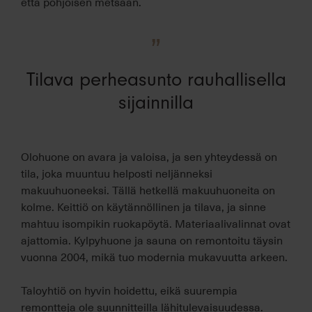
että pohjoisen metsään.
”
Tilava perheasunto rauhallisella
sijainnilla
Olohuone on avara ja valoisa, ja sen yhteydessä on
tila, joka muuntuu helposti neljänneksi
makuuhuoneeksi. Tällä hetkellä makuuhuoneita on
kolme. Keittiö on käytännöllinen ja tilava, ja sinne
mahtuu isompikin ruokapöytä. Materiaalivalinnat ovat
ajattomia. Kylpyhuone ja sauna on remontoitu täysin
vuonna 2004, mikä tuo modernia mukavuutta arkeen.
Taloyhtiö on hyvin hoidettu, eikä suurempia
remontteja ole suunnitteilla lähitulevaisuudessa.