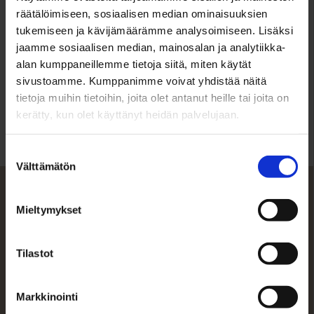
räätälöimiseen, sosiaalisen median ominaisuuksien
Asuinpinta-ala n.
tukemiseen ja kävijämäärämme analysoimiseen. Lisäksi
jaamme sosiaalisen median, mainosalan ja analytiikka-
134 m²
alan kumppaneillemme tietoja siitä, miten käytät
Ikkunoiden suunta
sivustoamme. Kumppanimme voivat yhdistää näitä
tietoja muihin tietoihin, joita olet antanut heille tai joita on
Olohuoneesta ja toiselta parvekkeelta kaupunkinäkymät
kerätty, kun olet käyttänyt heidän palvelujaan.
etelään. Maakuuhuoneiden ja toisen parvekkeen puolelta
metsämaisemat pohjoiseen.
Suostumuksen
Välttämätön
Keittiö/varusteet
valinta
Toimiva ja tilava keittiö uusittu täysin vuonna 2003.
Mieltymykset
Astianpesukone ei ole toimiva.
Kph/wc/varusteet
Tilastot
Kylpyhuone ja sauna remontoitu vuonna 2004. Varusteet:
wc -istuin, bidee-suihku, peilikaappi, käsienpesuallas,
Markkinointi
allaskaappi, pyyhekuivain, suihku, tilaa