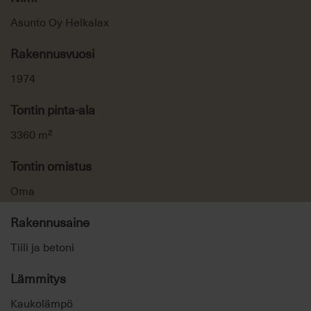
Asunto Oy Helkalax
Rakennusvuosi
1974
Tontin pinta-ala
3360 m²
Tontin omistus
Oma
Rakennusaine
Tiili ja betoni
Lämmitys
Kaukolämpö