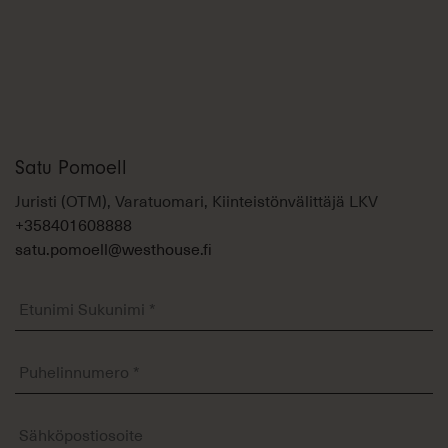
Satu Pomoell
Juristi (OTM), Varatuomari, Kiinteistönvälittäjä LKV
+358401608888
satu.pomoell@westhouse.fi
Etunimi
Sukunimi
*
Puhelinnumero
*
Sähköposti