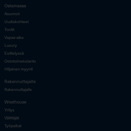
Ostamassa
Asunnot
Uudiskohteet
Tontit
Vapaa-aika
Luxury
Esittelyssä
Ostotoimeksianto
Hiljainen myynti
Rakennuttajalle
Rakennuttajalle
Westhouse
Yritys
Välittäjät
Työpaikat