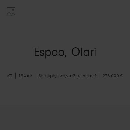
Espoo, Olari
KT
134 m²
5h,k,kph,s,wc,vh*3,parveke*2
278 000 €