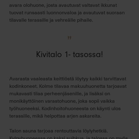
avara olohuone, josta avautuvat valtavat ikkunat
tuovat runsaasti luonnonvaloa ja avautuvat suoraan
tilavalle terassille ja vehreälle pihalle.
”
Kivitalo 1- tasossa!
Avarasta vaaleasta keittiöstä löytyy kaikki tarvittavat
kodinkoneet. Kolme tilavaa makuuhuonetta tarjoavat
mukavasti tilaa perheenjäsenille, ja lisäksi on
monikäyttöinen varastohuone, joka sopii vaikka
työhuoneeksi. Kodinhoitohuoneesta on käynti ulos
terassille, mikä helpottaa arjen askareita.
Talon sauna tarjoaa rentouttavia löylyhetkiä.
Kylpyhuoneessa on kaksi suihkua, ja talossa on myös