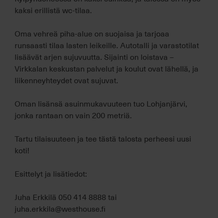
kaksi erillistä wc-tilaa.
Oma vehreä piha-alue on suojaisa ja tarjoaa
runsaasti tilaa lasten leikeille. Autotalli ja varastotilat
lisäävät arjen sujuvuutta. Sijainti on loistava –
Virkkalan keskustan palvelut ja koulut ovat lähellä, ja
liikenneyhteydet ovat sujuvat.
Oman lisänsä asuinmukavuuteen tuo Lohjanjärvi,
jonka rantaan on vain 200 metriä.
Tartu tilaisuuteen ja tee tästä talosta perheesi uusi
koti!
Esittelyt ja lisätiedot:
Juha Erkkilä 050 414 8888 tai
juha.erkkila@westhouse.fi