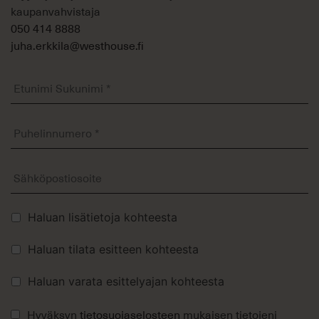
kaupanvahvistaja
050 414 8888
juha.erkkila@westhouse.fi
Etunimi
Sukunimi
*
Puhelinnumero
*
Sähköposti
Lisävalinnat
Haluan lisätietoja kohteesta
Haluan tilata esitteen kohteesta
Haluan varata esittelyajan kohteesta
Tietosuojaseloste
Hyväksyn
tietosuojaselosteen
mukaisen tietojeni