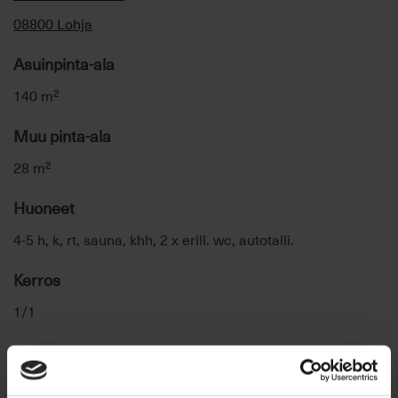
08800 Lohja
Asuinpinta-ala
140 m²
Muu pinta-ala
28 m²
Huoneet
4-5 h, k, rt, sauna, khh, 2 x erill. wc, autotalli.
Kerros
1/1
Myyntihinta
298.000 €