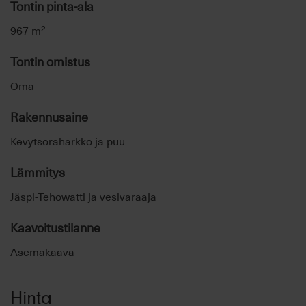
Tontin pinta-ala
967 m²
Tontin omistus
Oma
Rakennusaine
Kevytsoraharkko ja puu
Lämmitys
Jäspi-Tehowatti ja vesivaraaja
Kaavoitustilanne
Asemakaava
Hinta