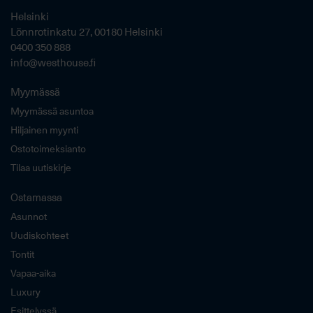
Helsinki
Lönnrotinkatu 27, 00180 Helsinki
0400 350 888
info@westhouse.fi
Myymässä
Myymässä asuntoa
Hiljainen myynti
Ostotoimeksianto
Tilaa uutiskirje
Ostamassa
Asunnot
Uudiskohteet
Tontit
Vapaa-aika
Luxury
Esittelyssä