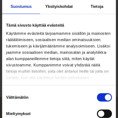
Velaton hinta
Suostumus
Yksityiskohdat
Tietoja
298.000 €
Tämä sivusto käyttää evästeitä
Käytämme evästeitä tarjoamamme sisällön ja mainosten
räätälöimiseen, sosiaalisen median ominaisuuksien
tukemiseen ja kävijämäärämme analysoimiseen. Lisäksi
jaamme sosiaalisen median, mainosalan ja analytiikka-
alan kumppaneillemme tietoja siitä, miten käytät
Huoneisto
sivustoamme. Kumppanimme voivat yhdistää näitä
tietoja muihin tietoihin, joita olet antanut heille tai joita on
Osoite
kerätty, kun olet käyttänyt heidän palvelujaan.
Lasitehtaantie 35
08800 Lohja
Suostumuksen
Välttämätön
valinta
Tilat
4-5 h, k, rt, sauna, khh, 2 x erill. wc, autotalli.
Mieltymykset