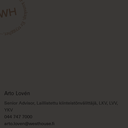
Arto Lovén
Senior Advisor, Laillistettu kiinteistönvälittäjä, LKV, LVV,
YKV
044 747 7000
arto.loven@westhouse.fi