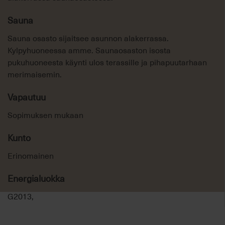
Sauna
Sauna osasto sijaitsee asunnon alakerrassa.
Kylpyhuoneessa amme. Saunaosaston isosta
pukuhuoneesta käynti ulos terassille ja pihapuutarhaan
merimaisemin.
Vapautuu
Sopimuksen mukaan
Kunto
Erinomainen
Energialuokka
G2013,