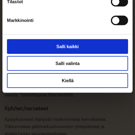
Tilastot
auton autotalli 31.5 m2 erillisillä osakkeilla. Myydään
ensisijaisesti asunnon ostajalle.
Markkinointi
Asuinpinta-ala n.
119 m²
Salli kaikki
Ikkunoiden suunta
Meri-, puutarha ja pihanäkymät.
Salli valinta
Keittiö/varusteet
Kiellä
Keittiön täydellinen uusiminen kalusteiden ja koneiden
osalta. Toimittajana Nixi-keittiöt.
Kph/wc/varusteet
Kylpyhuoneet löytyvät molemmista kerroksista.
Yläkerrassa päämakuuhuoneen yhteydessä ja
alakerrassa saunaosastossa.