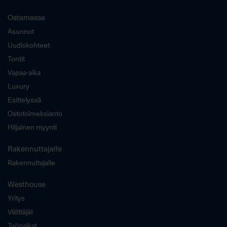
Ostamassa
Asunnot
Uudiskohteet
Tontit
Vapaa-aika
Luxury
Esittelyssä
Ostotoimeksianto
Hiljainen myynti
Rakennuttajalle
Rakennuttajalle
Westhouse
Yritys
Välittäjät
Työpaikat