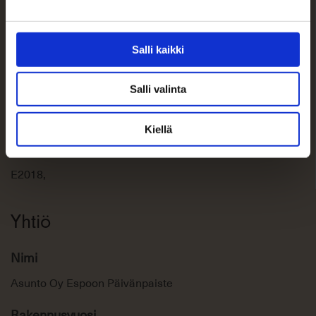
Sähkösauna
Vapautuu
Salli kaikki
Sopimuksen mukaan
Kunto
Salli valinta
Hyvä
Kiellä
Energialuokka
E2018,
Yhtiö
Nimi
Asunto Oy Espoon Päivänpaiste
Rakennusvuosi