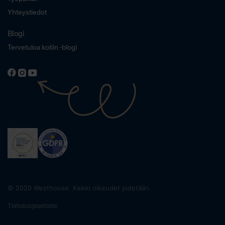
Yhteystiedot
Blogi
Tervetuloa kotiin -blogi
© 2020 Westhouse. Kaikki oikeudet pidetään.
Tietosuojaseloste