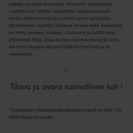
pidetty hyvässä kunnossa. Remontin yhteydessä
uusittiin mm. keittiö, vaihdettiin lattiamateriaalit,
tehtiin pintaremontti ja uusittiin kph:n kalusteita.
Myöhemmin uusittiin hulppea terassi sekä maaluksia
on tehty tarpeen mukaan. Olohuone ja keittiö ovat
yhtenäistä tilaa, jossa korkea huonekorkeus ja koko
asunnon levyiset ikkunat lisäävät tilan tuntua ja
valoisuutta.
”
Tilava ja avara saunallinen koti !
Tiedustelut: riitta.fenander@westhouse.fi tai 040 770
8888 Riitta Fenander