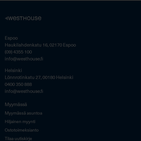
Espoo
Haukilahdenkatu 16, 02170 Espoo
(09) 4355 100
info@westhouse.fi
Helsinki
Lönnrotinkatu 27, 00180 Helsinki
0400 350 888
info@westhouse.fi
Myymässä
Myymässä asuntoa
Hiljainen myynti
Ostotoimeksianto
Tilaa uutiskirje