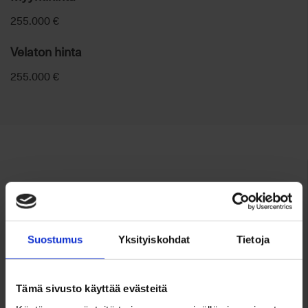
255.000 €
Velaton hinta
255.000 €
Huoneisto
Osoite
Suostumus
Yksityiskohdat
Tietoja
Päivänkakkarantie 3
02270 Espoo
Tämä sivusto käyttää evästeitä
Tilat