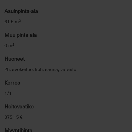
Asuinpinta-ala
61.5 m²
Muu pinta-ala
0 m²
Huoneet
2h, avokeittiö, kph, sauna, varasto
Kerros
1/1
Hoitovastike
375,15 €
Myyntihinta