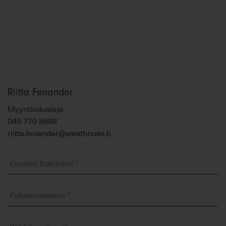
Riitta Fenander
Myyntiedustaja
040 770 8888
riitta.fenander@westhouse.fi
Etunimi
Sukunimi
*
Puhelinnumero
*
Sähköposti