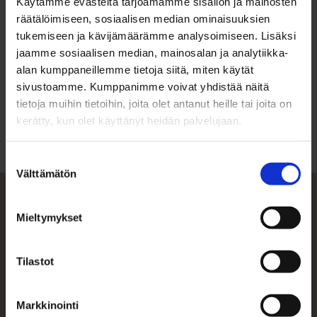
Käytämme evästeitä tarjoamamme sisällön ja mainosten
räätälöimiseen, sosiaalisen median ominaisuuksien
2h, avokeittiö, kph, sauna, varasto
tukemiseen ja kävijämäärämme analysoimiseen. Lisäksi
Asuinpinta-ala n.
jaamme sosiaalisen median, mainosalan ja analytiikka-
alan kumppaneillemme tietoja siitä, miten käytät
61.5 m²
sivustoamme. Kumppanimme voivat yhdistää näitä
tietoja muihin tietoihin, joita olet antanut heille tai joita on
Keittiö/varusteet
kerätty, kun olet käyttänyt heidän palvelujaan.
Avokeittiö on uusittu 2013. Varustuksiin kuuluu:
Jääpakastinkaappi (-21), erillisuuni, astianpesukone (-24),
Suostumuksen
liesituuletin, induktioliesi.
Välttämätön
valinta
Kph/wc/varusteet
Mieltymykset
Kylpyhuone laatoitettu, wc-istuin, lattialämmitys.
Kylpyhuoneessa on uusittu vesikalusteita ja asennettu
suihkuseinä ja laatat on maalattu 2013 ja 2023.
Tilastot
Sauna
Markkinointi