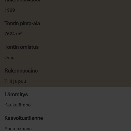
1989
Tontin pinta-ala
7624 m²
Tontin omistus
Oma
Rakennusaine
Tiili ja puu
Lämmitys
Kaukolämpö
Kaavoitustilanne
Asemakaava