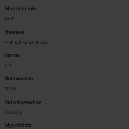
Muu pinta-ala
0 m²
Huoneet
4-5h,k,rt,kph,s,khh,wc
Kerros
1/1
Hoitovastike
780 €
Rahoitusvastike
790,80 €
Myyntihinta