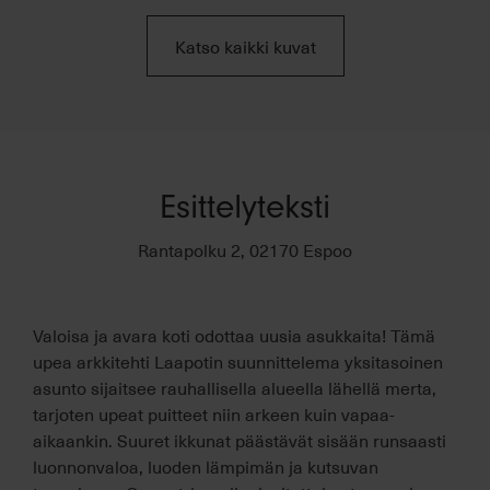
Katso kaikki kuvat
Esittelyteksti
Rantapolku 2, 02170 Espoo
Valoisa ja avara koti odottaa uusia asukkaita! Tämä
upea arkkitehti Laapotin suunnittelema yksitasoinen
asunto sijaitsee rauhallisella alueella lähellä merta,
tarjoten upeat puitteet niin arkeen kuin vapaa-
aikaankin. Suuret ikkunat päästävät sisään runsaasti
luonnonvaloa, luoden lämpimän ja kutsuvan