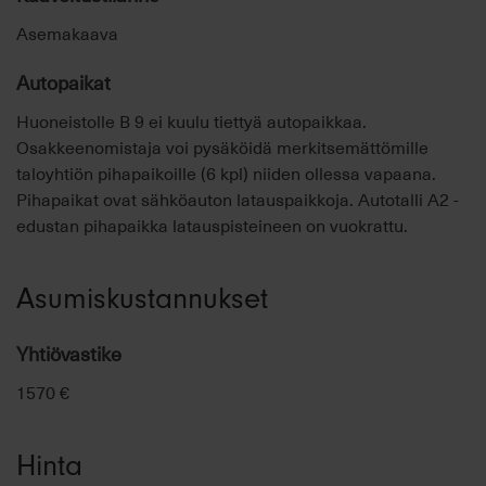
Asemakaava
Autopaikat
Huoneistolle B 9 ei kuulu tiettyä autopaikkaa.
Osakkeenomistaja voi pysäköidä merkitsemättömille
taloyhtiön pihapaikoille (6 kpl) niiden ollessa vapaana.
Pihapaikat ovat sähköauton latauspaikkoja. Autotalli A2 -
edustan pihapaikka latauspisteineen on vuokrattu.
Asumiskustannukset
Yhtiövastike
1570 €
Hinta