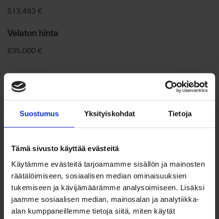
513.493 €
Velaton hinta
635.000 €
Suostumus
Yksityiskohdat
Tietoja
Huoneisto
Tämä sivusto käyttää evästeitä
Osoite
Käytämme evästeitä tarjoamamme sisällön ja mainosten
Rantapolku 2
räätälöimiseen, sosiaalisen median ominaisuuksien
tukemiseen ja kävijämäärämme analysoimiseen. Lisäksi
02170 Espoo
jaamme sosiaalisen median, mainosalan ja analytiikka-
Tilat
alan kumppaneillemme tietoja siitä, miten käytät