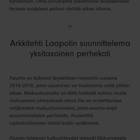
tunnelman. Oma atriumpiha lasitettuine terasseineen
tarjoaa suojaisan paikan viettää aikaa ulkona.
”
Arkkitehti Laapotin suunnittelema
yksitasoinen perhekoti
Asunto on kokenut täydellisen remontin vuosina
2015-2016, joten asuminen on huoletonta vielä pitkän
aikaa. Makuuhuoneita on tällä hetkellä kolme, mutta
olohuoneen yhteydessä oleva tila on erotettavissa
neljänneksi makuuhuoneeksi, joten asunto sopii
suuremmallekin perheelle. Avokeittiö
ruokailutiloineen toimii kodin sydämenä.
Alueen loistavat kulkuyhteydet tekevät liikkumisesta