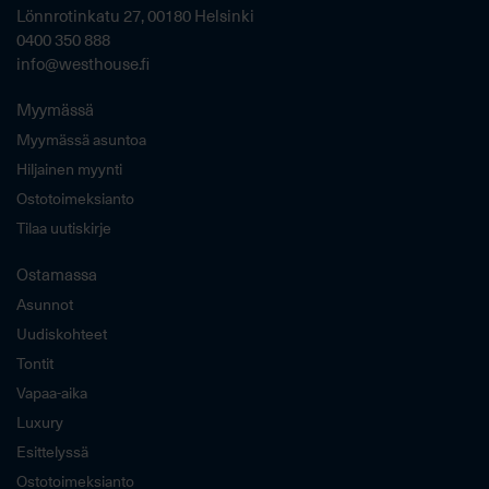
Lönnrotinkatu 27, 00180 Helsinki
0400 350 888
info@westhouse.fi
Myymässä
Myymässä asuntoa
Hiljainen myynti
Ostotoimeksianto
Tilaa uutiskirje
Ostamassa
Asunnot
Uudiskohteet
Tontit
Vapaa-aika
Luxury
Esittelyssä
Ostotoimeksianto