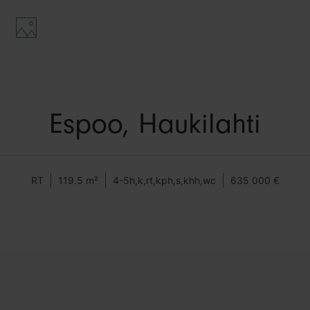
Espoo, Haukilahti
RT
119.5 m²
4-5h,k,rt,kph,s,khh,wc
635 000 €