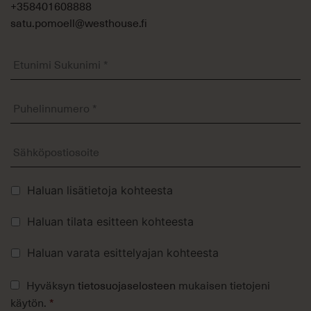
+358401608888
satu.pomoell@westhouse.fi
Etunimi
Sukunimi
*
Puhelinnumero
*
Sähköposti
Lisävalinnat
Haluan lisätietoja kohteesta
Haluan tilata esitteen kohteesta
Haluan varata esittelyajan kohteesta
Tietosuojaseloste
Hyväksyn
tietosuojaselosteen
mukaisen tietojeni
*
käytön.
*