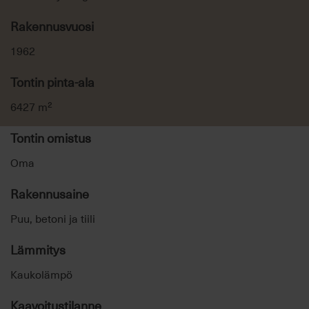
Rakennusvuosi
1962
Tontin pinta-ala
6427 m²
Tontin omistus
Oma
Rakennusaine
Puu, betoni ja tiili
Lämmitys
Kaukolämpö
Kaavoitustilanne