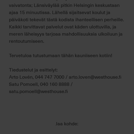
vaivatonta; Länsiväylää pitkin Helsingin keskustaan
ajaa 15 minuutissa. Lähellä sijaitsevat koulut ja
päiväkoti tekevät tästä kodista ihanteellisen perheille.
Kaikki tarvittavat palvelut ovat käden ulottuvilla, ja
meren läheisyys tarjoaa mahdollisuuksia ulkoiluun ja
rentoutumiseen.
Tervetuloa tutustumaan tähän kauniiseen kotiin!
Tiedustelut ja esittelyt:
Arto Lovén, 044 747 7000 / arto.loven@westhouse.fi
Satu Pomoell, 040 160 8888 /
satu.pomoell@westhouse.fi
Jaa kohde: