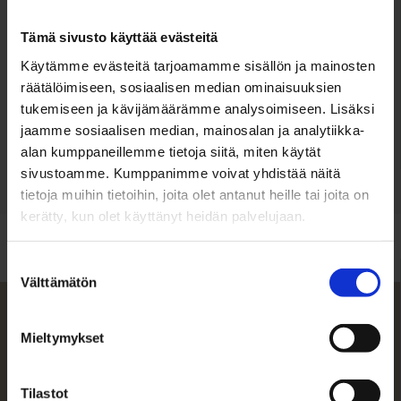
1/1
Tämä sivusto käyttää evästeitä
Myyntihinta
Käytämme evästeitä tarjoamamme sisällön ja mainosten
786.000 €
räätälöimiseen, sosiaalisen median ominaisuuksien
tukemiseen ja kävijämäärämme analysoimiseen. Lisäksi
Velaton hinta
jaamme sosiaalisen median, mainosalan ja analytiikka-
786.000 €
alan kumppaneillemme tietoja siitä, miten käytät
sivustoamme. Kumppanimme voivat yhdistää näitä
tietoja muihin tietoihin, joita olet antanut heille tai joita on
kerätty, kun olet käyttänyt heidän palvelujaan.
Suostumuksen
Välttämätön
valinta
Huoneisto
Mieltymykset
Osoite
Veräjätie 49 B
Tilastot