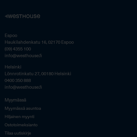
Espoo
Haukilahdenkatu 16, 02170 Espoo
(09) 4355 100
info@westhouse.fi
Helsinki
Lönnrotinkatu 27, 00180 Helsinki
0400 350 888
info@westhouse.fi
Myymässä
Myymässä asuntoa
Hiljainen myynti
Ostotoimeksianto
Tilaa uutiskirje