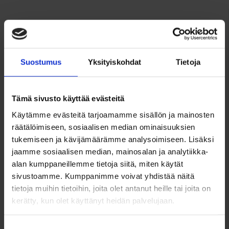
Rakennus
Osoite
Suostumus
Yksityiskohdat
Tietoja
Westendinkuja 11
02160 Espoo
Tämä sivusto käyttää evästeitä
Tilat
Käytämme evästeitä tarjoamamme sisällön ja mainosten
räätälöimiseen, sosiaalisen median ominaisuuksien
6h + k +s +autotalli
tukemiseen ja kävijämäärämme analysoimiseen. Lisäksi
jaamme sosiaalisen median, mainosalan ja analytiikka-
Asuinpinta-ala n.
alan kumppaneillemme tietoja siitä, miten käytät
206 m²
sivustoamme. Kumppanimme voivat yhdistää näitä
tietoja muihin tietoihin, joita olet antanut heille tai joita on
Ikkunoiden suunta
kerätty, kun olet käyttänyt heidän palvelujaan.
Kauniit luonnonmukaiset puutarhamaisemat.
Suostumuksen