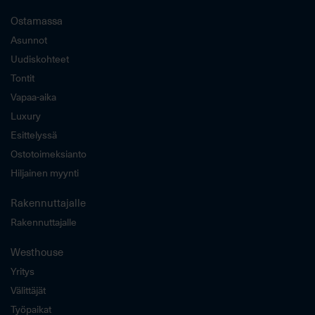
Ostamassa
Asunnot
Uudiskohteet
Tontit
Vapaa-aika
Luxury
Esittelyssä
Ostotoimeksianto
Hiljainen myynti
Rakennuttajalle
Rakennuttajalle
Westhouse
Yritys
Välittäjät
Työpaikat