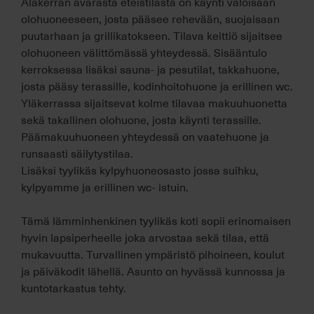
Alakerran avarasta eteistilasta on käynti valoisaan
olohuoneeseen, josta pääsee rehevään, suojaisaan
puutarhaan ja grillikatokseen. Tilava keittiö sijaitsee
olohuoneen välittömässä yhteydessä. Sisääntulo
kerroksessa lisäksi sauna- ja pesutilat, takkahuone,
josta pääsy terassille, kodinhoitohuone ja erillinen wc.
Yläkerrassa sijaitsevat kolme tilavaa makuuhuonetta
sekä takallinen olohuone, josta käynti terassille.
Päämakuuhuoneen yhteydessä on vaatehuone ja
runsaasti säilytystilaa.
Lisäksi tyylikäs kylpyhuoneosasto jossa suihku,
kylpyamme ja erillinen wc- istuin.
Tämä lämminhenkinen tyylikäs koti sopii erinomaisen
hyvin lapsiperheelle joka arvostaa sekä tilaa, että
mukavuutta. Turvallinen ympäristö pihoineen, koulut
ja päiväkodit lähellä. Asunto on hyvässä kunnossa ja
kuntotarkastus tehty.