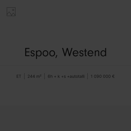
Espoo, Westend
ET
244 m²
6h + k +s +autotalli
1 090 000 €