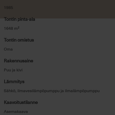
1985
Tontin pinta-ala
1648 m²
Tontin omistus
Oma
Rakennusaine
Puu ja kivi
Lämmitys
Sähkö, ilmavesilämpöpumppu ja ilmalämpöpumppu
Kaavoitustilanne
Asemakaava