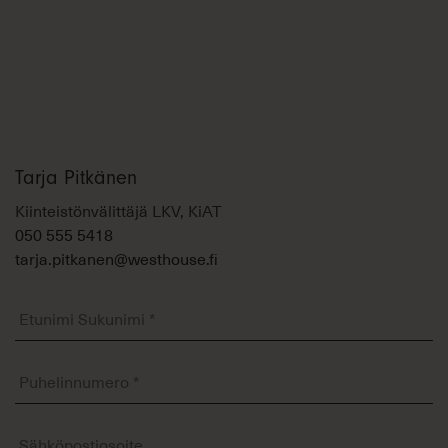
Tarja Pitkänen
Kiinteistönvälittäjä LKV, KiAT
050 555 5418
tarja.pitkanen@westhouse.fi
Etunimi
Sukunimi
*
Puhelinnumero
*
Sähköposti