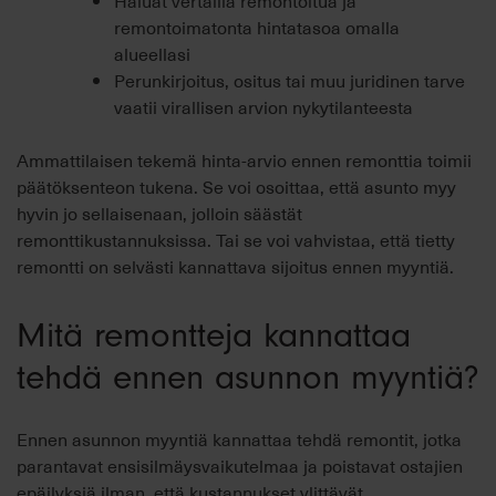
Haluat vertailla remontoitua ja
remontoimatonta hintatasoa omalla
alueellasi
Perunkirjoitus, ositus tai muu juridinen tarve
vaatii virallisen arvion nykytilanteesta
Ammattilaisen tekemä hinta-arvio ennen remonttia toimii
päätöksenteon tukena. Se voi osoittaa, että asunto myy
hyvin jo sellaisenaan, jolloin säästät
remonttikustannuksissa. Tai se voi vahvistaa, että tietty
remontti on selvästi kannattava sijoitus ennen myyntiä.
Mitä remontteja kannattaa
tehdä ennen asunnon myyntiä?
Ennen asunnon myyntiä kannattaa tehdä remontit, jotka
parantavat ensisilmäysvaikutelmaa ja poistavat ostajien
epäilyksiä ilman, että kustannukset ylittävät