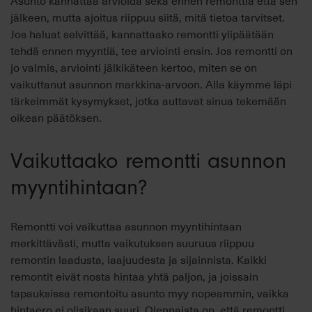
Asunto kannattaa arvioida sekä ennen remonttia että sen
jälkeen, mutta ajoitus riippuu siitä, mitä tietoa tarvitset.
Jos haluat selvittää, kannattaako remontti ylipäätään
tehdä ennen myyntiä, tee arviointi ensin. Jos remontti on
jo valmis, arviointi jälkikäteen kertoo, miten se on
vaikuttanut asunnon markkina-arvoon. Alla käymme läpi
tärkeimmät kysymykset, jotka auttavat sinua tekemään
oikean päätöksen.
Vaikuttaako remontti asunnon
myyntihintaan?
Remontti voi vaikuttaa asunnon myyntihintaan
merkittävästi, mutta vaikutuksen suuruus riippuu
remontin laadusta, laajuudesta ja sijainnista. Kaikki
remontit eivät nosta hintaa yhtä paljon, ja joissain
tapauksissa remontoitu asunto myy nopeammin, vaikka
hintaero ei olisikaan suuri. Olennaista on, että remontti