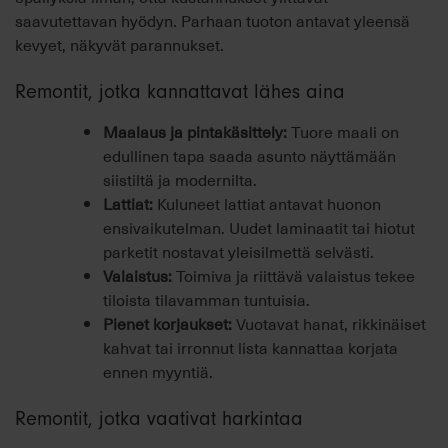
saavutettavan hyödyn. Parhaan tuoton antavat yleensä
kevyet, näkyvät parannukset.
Remontit, jotka kannattavat lähes aina
Maalaus ja pintakäsittely:
Tuore maali on
edullinen tapa saada asunto näyttämään
siistiltä ja modernilta.
Lattiat:
Kuluneet lattiat antavat huonon
ensivaikutelman. Uudet laminaatit tai hiotut
parketit nostavat yleisilmettä selvästi.
Valaistus:
Toimiva ja riittävä valaistus tekee
tiloista tilavamman tuntuisia.
Pienet korjaukset:
Vuotavat hanat, rikkinäiset
kahvat tai irronnut lista kannattaa korjata
ennen myyntiä.
Remontit, jotka vaativat harkintaa