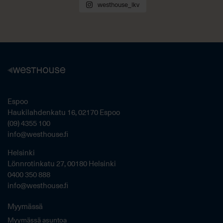
westhouse_lkv
Espoo
Haukilahdenkatu 16, 02170 Espoo
(09) 4355 100
info@westhouse.fi
Helsinki
Lönnrotinkatu 27, 00180 Helsinki
0400 350 888
info@westhouse.fi
Myymässä
Myymässä asuntoa