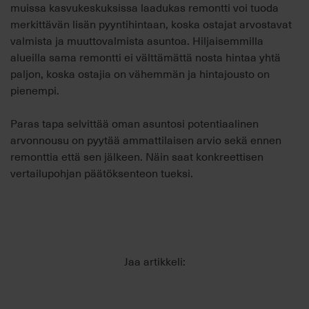
muissa kasvukeskuksissa laadukas remontti voi tuoda
merkittävän lisän pyyntihintaan, koska ostajat arvostavat
valmista ja muuttovalmista asuntoa. Hiljaisemmilla
alueilla sama remontti ei välttämättä nosta hintaa yhtä
paljon, koska ostajia on vähemmän ja hintajousto on
pienempi.
Paras tapa selvittää oman asuntosi potentiaalinen
arvonnousu on pyytää ammattilaisen arvio sekä ennen
remonttia että sen jälkeen. Näin saat konkreettisen
vertailupohjan päätöksenteon tueksi.
Jaa artikkeli: