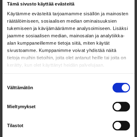
jonka tekijällä on asianmukainen pätevyys ja vastuu.
Tämä sivusto käyttää evästeitä
Käytämme evästeitä tarjoamamme sisällön ja mainosten
Ilmainen hinta-arvio, jota monet välittäjät tarjoavat
räätälöimiseen, sosiaalisen median ominaisuuksien
myyntitoimeksiantoa varten, perustuu alueen
tukemiseen ja kävijämäärämme analysoimiseen. Lisäksi
toteutuneisiin kauppoihin ja välittäjän
jaamme sosiaalisen median, mainosalan ja analytiikka-
markkinatuntemukseen. Se on käytännöllinen työkalu
alan kumppaneillemme tietoja siitä, miten käytät
myyntipäätöstä tehtäessä, mutta ei aina riitä virallisiin
sivustoamme. Kumppanimme voivat yhdistää näitä
juridisiin tarkoituksiin.
tietoja muihin tietoihin, joita olet antanut heille tai joita on
kerätty, kun olet käyttänyt heidän palvelujaan.
Me Westhouse LKV:lla teemme kirjallisia arvioita pankki-,
perunkirja-, ositus- ja muita virallisia tarpeita varten.
Suostumuksen
Vahva aluetuntemuksemme erityisesti
Välttämätön
valinta
pääkaupunkiseudulla ja Etelä-Suomessa varmistaa, että
arvio vastaa todellista markkinatilannetta.
Pyydä hinta-
arvio
asiantuntijaltamme helposti.
Mieltymykset
Kuinka paljon asunnon arvo
Tilastot
nousee remontilla?