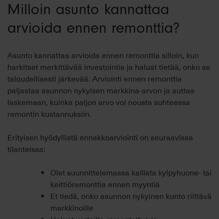
Milloin asunto kannattaa
arvioida ennen remonttia?
Asunto kannattaa arvioida ennen remonttia silloin, kun
harkitset merkittävää investointia ja haluat tietää, onko se
taloudellisesti järkevää. Arviointi ennen remonttia
paljastaa asunnon nykyisen markkina-arvon ja auttaa
laskemaan, kuinka paljon arvo voi nousta suhteessa
remontin kustannuksiin.
Erityisen hyödyllistä ennakkoarviointi on seuraavissa
tilanteissa:
Olet suunnittelemassa kallista kylpyhuone- tai
keittiöremonttia ennen myyntiä
Et tiedä, onko asunnon nykyinen kunto riittävä
markkinoille