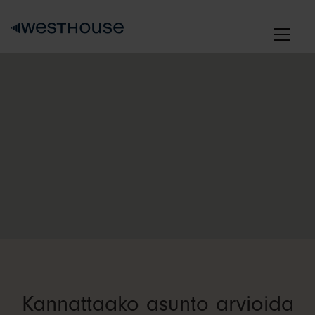
Skip
to
content
Kannattaako asunto arvioida