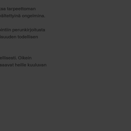
maksa tarpeettoman
vältettyinä ongelmina.
ntiin perunkirjoitusta
aisuuden todellisen
llisesti. Oikein
 saavat heille kuuluvan