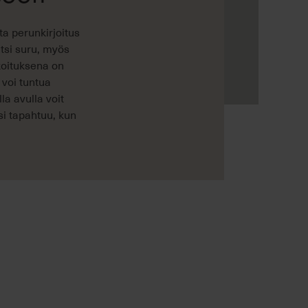
ta perunkirjoitus
tsi suru, myös
rkoituksena on
 voi tuntua
la avulla voit
si tapahtuu, kun