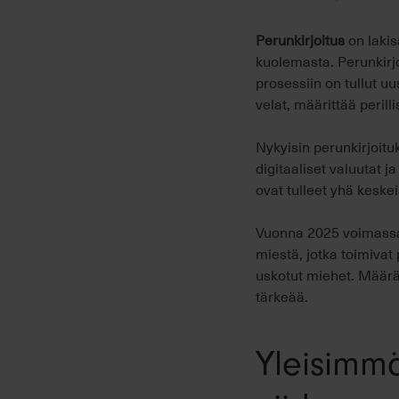
Perunkirjoitus
on lakis
kuolemasta. Perunkirj
prosessiin on tullut u
velat, määrittää perill
Nykyisin perunkirjoitu
digitaaliset valuutat j
ovat tulleet yhä keske
Vuonna 2025 voimassa 
miestä, jotka toimivat 
uskotut miehet. Määrä
tärkeää.
Yleisimmä