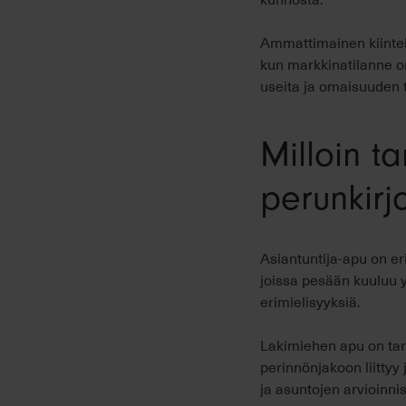
Ammattimainen kiinteis
kun markkinatilanne on
useita ja omaisuuden 
Milloin ta
perunkirj
Asiantuntija-apu on er
joissa pesään kuuluu yr
erimielisyyksiä.
Lakimiehen apu on tarp
perinnönjakoon liittyy
ja asuntojen arvioinn