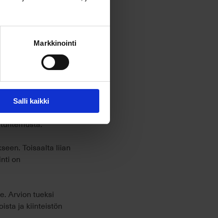
 prosessi sujuisi
Markkinointi
inti
Salli kaikki
tä.
Käypä arvo
eli
ntuntemusta.
seen. Toisaalta liian
nti on
le. Arvion tueksi
sta ja kiinteistön