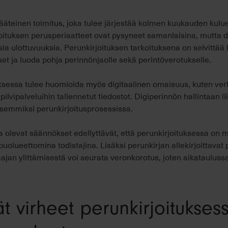
ääteinen toimitus, joka tulee järjestää kolmen kuukauden kulu
oituksen perusperiaatteet ovat pysyneet samanlaisina, mutta d
usia ulottuvuuksia. Perunkirjoituksen tarkoituksena on selvittää
iset ja luoda pohja perinnönjaolle sekä perintöverotukselle.
ksessa tulee huomioida myös digitaalinen omaisuus, kuten verkk
a pilvipalveluihin tallennetut tiedostot. Digiperinnön hallintaan l
isemmiksi perunkirjoitusprosessissa.
olevat säännökset edellyttävät, että perunkirjoituksessa on 
puolueettomina todistajina. Lisäksi perunkirjan allekirjoittavat
ajan ylittämisestä voi seurata veronkorotus, joten aikataulus
t virheet perunkirjoitukses