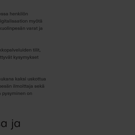
essa henkilön
igitalisaation myötä
 kuolinpesän varat ja
opalveluiden tilit,
iittyvät kysymykset
mukana kaksi uskottua
 pesän ilmoittaja sekä
sa pysyminen on
sa ja