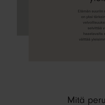
Elämän suuriin m
on yksi tärke
velvollisuuks
selvittää 
haastavalta s
välttää yleisim
Mitä perun