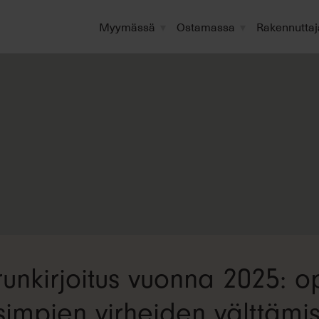
Myymässä
Ostamassa
Rakennuttaj
runkirjoitus vuonna 2025: o
isimpien virheiden välttämi