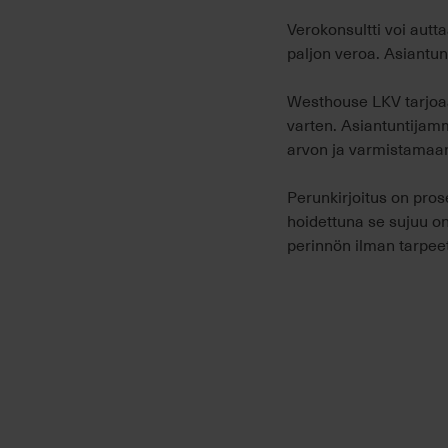
Verokonsultti voi autt
paljon veroa. Asiantun
Westhouse LKV tarjoaa 
varten. Asiantuntijamm
arvon ja varmistamaa
Perunkirjoitus on pros
hoidettuna se sujuu ong
perinnön ilman tarpeet