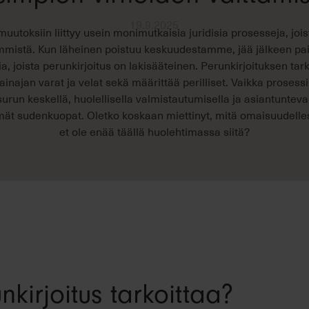
19.9.2025
uutoksiin liittyy usein monimutkaisia juridisia prosesseja, jois
immistä. Kun läheinen poistuu keskuudestamme, jää jälkeen pai
ia, joista perunkirjoitus on lakisääteinen. Perunkirjoituksen ta
vainajan varat ja velat sekä määrittää perilliset. Vaikka prosessi
urun keskellä, huolellisella valmistautumisella ja asiantunteval
mät sudenkuopat. Oletko koskaan miettinyt, mitä omaisuudelle
et ole enää täällä huolehtimassa siitä?
kirjoitus tarkoittaa?