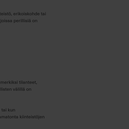
eistö, erikoiskohde tai
oissa perillisiä on
merkiksi tilanteet,
isten välillä on
 tai kun
aamatonta kiinteistöjen