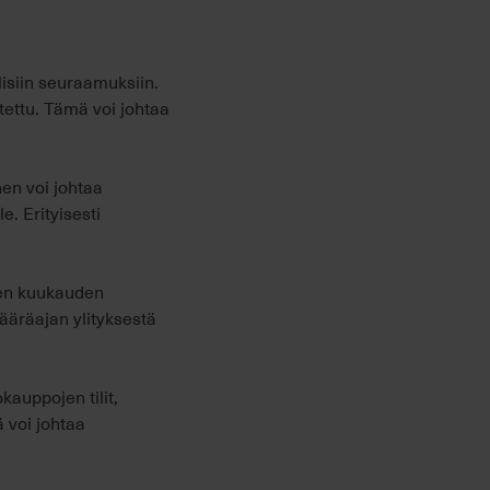
lisiin seuraamuksiin.
tettu. Tämä voi johtaa
en voi johtaa
e. Erityisesti
men kuukauden
ääräajan ylityksestä
auppojen tilit,
ä voi johtaa