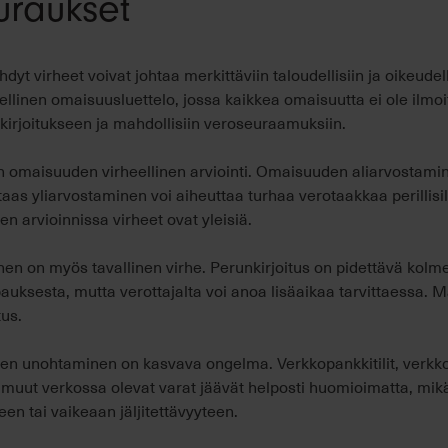
uraukset
dyt virheet voivat johtaa merkittäviin taloudellisiin ja oikeudel
eellinen omaisuusluettelo, jossa kaikkea omaisuutta ei ole ilmoi
rjoitukseen ja mahdollisiin veroseuraamuksiin.
on omaisuuden virheellinen arviointi. Omaisuuden aliarvostamin
aas yliarvostaminen voi aiheuttaa turhaa verotaakkaa perillisill
jen arvioinnissa virheet ovat yleisiä.
nen on myös tavallinen virhe. Perunkirjoitus on pidettävä kol
ksesta, mutta verottajalta voi anoa lisäaikaa tarvittaessa. M
tus.
en unohtaminen on kasvava ongelma. Verkkopankkitilit, verkkok
ja muut verkossa olevat varat jäävät helposti huomioimatta, mik
n tai vaikeaan jäljitettävyyteen.