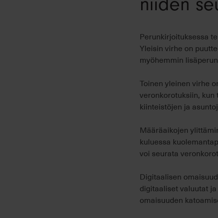
niiden se
Perunkirjoituksessa teh
Yleisin virhe on puutt
myöhemmin lisäperunki
Toinen yleinen virhe 
veronkorotuksiin, kun t
kiinteistöjen ja asunto
Määräaikojen ylittämi
kuluessa kuolemantapau
voi seurata veronkoro
Digitaalisen omaisuud
digitaaliset valuutat 
omaisuuden katoamisee