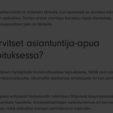
töarviointi on erityisen tärkeää, kun kyseessä on arvokas kiint
 epävakaa. Tarkan arvion merkitys korostuu myös tilanteissa, j
tasapuolinen jako on tärkeää.
rvitset asiantuntija-apua
oituksessa?
ityisen hyödyllistä monimutkaisissa tapauksissa. Näitä ovat esi
itysomaisuutta, ulkomailla sijaitsevaa omaisuutta tai kun perill
een erityisesti testamentin tulkintaan liittyvissä kysymyksissä
 juridisia haasteita. Kiinteistövälittäjän asiantuntemus on korv
issa, mikä vaikuttaa suoraan perintöveron määrään.