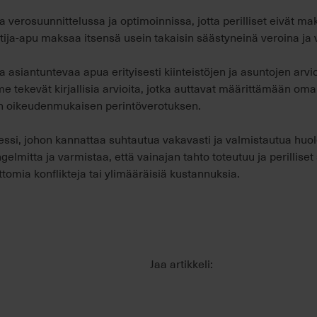
aa verosuunnittelussa ja optimoinnissa, jotta perilliset eivät 
tija-apu maksaa itsensä usein takaisin säästyneinä veroina ja 
asiantuntevaa apua erityisesti kiinteistöjen ja asuntojen arvioi
e tekevät kirjallisia arvioita, jotka auttavat määrittämään om
n oikeudenmukaisen perintöverotuksen.
essi, johon kannattaa suhtautua vakavasti ja valmistautua huole
elmitta ja varmistaa, että vainajan tahto toteutuu ja perilliset
tomia konflikteja tai ylimääräisiä kustannuksia.
Jaa artikkeli: