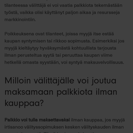
tilanteessa välittäjä ei voi vaatia palkkiota tekemästään
työstä, vaikka olisi käyttänyt paljon aikaa ja resursseja
markkinointiin.
Poikkeuksena ovat tilanteet, joissa myyjä itse estää
kaupan syntymisen tai rikkoo sopimusta. Esimerkiksi jos
myyjä kieltäytyy hyväksymästä kohtuullista tarjousta
ilman perusteltua syytä tai peruuttaa kaupan viime
hetkellä omasta syystään, voi syntyä maksuvelvollisuus.
Milloin välittäjälle voi joutua
maksamaan palkkiota ilman
kauppaa?
Palkkio voi tulla maksettavaksi
ilman kauppaa, jos myyjä
irtisanoo välityssopimuksen kesken välityskauden ilman