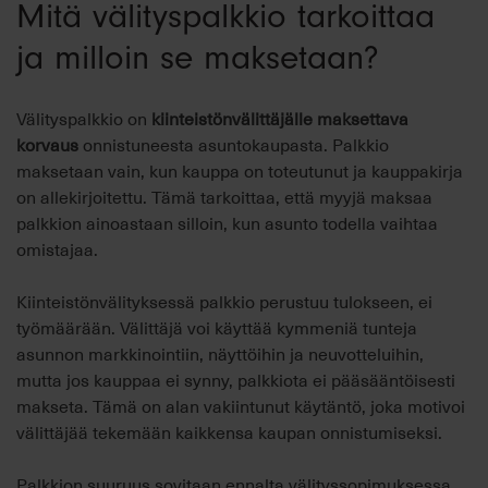
Mitä välityspalkkio tarkoittaa
ja milloin se maksetaan?
Välityspalkkio on
kiinteistönvälittäjälle maksettava
korvaus
onnistuneesta asuntokaupasta. Palkkio
maksetaan vain, kun kauppa on toteutunut ja kauppakirja
on allekirjoitettu. Tämä tarkoittaa, että myyjä maksaa
palkkion ainoastaan silloin, kun asunto todella vaihtaa
omistajaa.
Kiinteistönvälityksessä palkkio perustuu tulokseen, ei
työmäärään. Välittäjä voi käyttää kymmeniä tunteja
asunnon markkinointiin, näyttöihin ja neuvotteluihin,
mutta jos kauppaa ei synny, palkkiota ei pääsääntöisesti
makseta. Tämä on alan vakiintunut käytäntö, joka motivoi
välittäjää tekemään kaikkensa kaupan onnistumiseksi.
Palkkion suuruus sovitaan ennalta välityssopimuksessa.