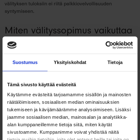
välityksen tuloksiin ei riitä palkkiovelvollisuuden
syntymiseen.
Miten välityssopimus vaikuttaa
palkkion maksuun?
Välityssopimuksen tyyppi määrittää
palkkiovelvollisuuden
Suostumus
Yksityiskohdat
Tietoja
ehdot ja mahdolliset poikkeukset.
Yksinoikeussopimuksessa myyjä sitoutuu käyttämään
vain yhtä välittäjää määrätyn ajan, mikä voi luoda
Tämä sivusto käyttää evästeitä
tiukempia velvoitteita kuin avoimessa toimeksiannossa.
Käytämme evästeitä tarjoamamme sisällön ja mainosten
räätälöimiseen, sosiaalisen median ominaisuuksien
Yksinoikeussopimuksessa palkkio maksetaan, jos asunto
tukemiseen ja kävijämäärämme analysoimiseen. Lisäksi
myydään välityskauden aikana riippumatta siitä, kuka
jaamme sosiaalisen median, mainosalan ja analytiikka-
lopulta tuo ostajan. Tämä tarkoittaa, että vaikka myyjä
alan kumppaneillemme tietoja siitä, miten käytät
löytäisi ostajan itse, palkkio kuuluu silti välittäjälle.
sivustoamme. Kumppanimme voivat yhdistää näitä
Sopimuksessa on kuitenkin yleensä kohtuullisuuslauseke,
tietoja muihin tietoihin, joita olet antanut heille tai joita on