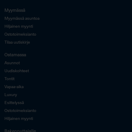
Myymässä
Myymässä asuntoa
Hiljainen myynti
Ostotoimeksianto
Tilaa uutiskirje
Ostamassa
Asunnot
Uudiskohteet
Tontit
Vapaa-aika
Luxury
Esittelyssä
Ostotoimeksianto
Hiljainen myynti
Rakennuttajalle