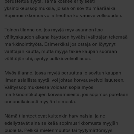
perusteltua syytä. Tämä koskee erityisesti
yksinoikeussopimuksia, joissa on sovittu määräaika.
Sopimusrikkomus voi aiheuttaa korvausvelvollisuuden.
Toinen tilanne on, jos myyjä myy asunnon itse
välityskauden aikana käyttäen hyväksi välittäjän tekemää
markkinointityötä. Esimerkiksi jos ostaja on löytynyt
välittäjän kautta, mutta myyjä tekee kaupan suoraan
välittäjän ohi, syntyy palkkiovelvollisuus.
Myös tilanne, jossa myyjä peruuttaa jo sovitun kaupan
ilman asiallista syytä, voi johtaa korvausvelvollisuuteen.
Välityssopimuksessa voidaan sopia myös
markkinointikulujen korvaamisesta, jos sopimus puretaan
ennenaikaisesti myyjän toimesta.
Nämä tilanteet ovat kuitenkin harvinaisia, ja ne
edellyttävät aina selkeää sopimusrikkomusta myyjän
puolelta. Pelkkä mielenmuutos tai tyytymättömyys