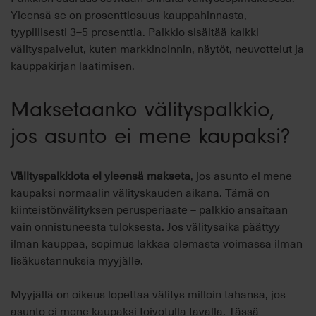
Yleensä se on prosenttiosuus kauppahinnasta,
tyypillisesti 3–5 prosenttia. Palkkio sisältää kaikki
välityspalvelut, kuten markkinoinnin, näytöt, neuvottelut ja
kauppakirjan laatimisen.
Maksetaanko välityspalkkio,
jos asunto ei mene kaupaksi?
Välityspalkkiota ei yleensä makseta
, jos asunto ei mene
kaupaksi normaalin välityskauden aikana. Tämä on
kiinteistönvälityksen perusperiaate – palkkio ansaitaan
vain onnistuneesta tuloksesta. Jos välitysaika päättyy
ilman kauppaa, sopimus lakkaa olemasta voimassa ilman
lisäkustannuksia myyjälle.
Myyjällä on oikeus lopettaa välitys milloin tahansa, jos
asunto ei mene kaupaksi toivotulla tavalla. Tässä