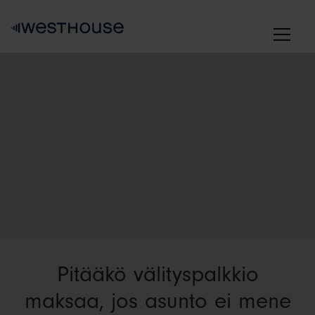
Skip
to
content
Pitääkö välityspalkkio
maksaa, jos asunto ei mene