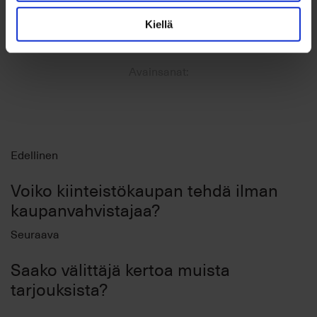
Kiellä
Avainsanat:
Edellinen
Voiko kiinteistökaupan tehdä ilman
kaupanvahvistajaa?
Seuraava
Saako välittäjä kertoa muista
tarjouksista?