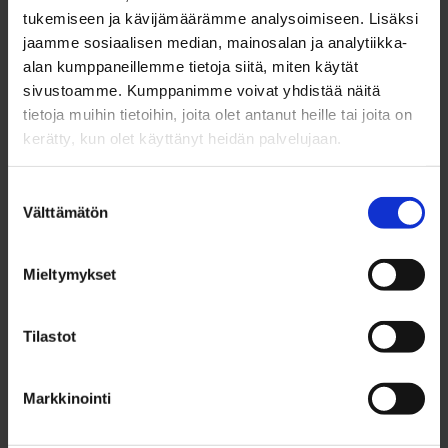
myyntikustannukset vaikuttavat
tukemiseen ja kävijämäärämme analysoimiseen. Lisäksi
jaamme sosiaalisen median, mainosalan ja analytiikka-
lopulliseen myyntihintaan?
alan kumppaneillemme tietoja siitä, miten käytät
sivustoamme. Kumppanimme voivat yhdistää näitä
Myyntikustannukset ovat tyypillisesti yhteensä 5–8 %
tietoja muihin tietoihin, joita olet antanut heille tai joita on
kiinteistön myyntihinnasta, vaikuttaen merkittävästi
kerätty, kun olet käyttänyt heidän palvelujaan.
nettotuottoihisi. Näiden kulujen asianmukainen budjetointi
varmistaa realistiset odotukset lopullisesta maksustasi ja
Suostumuksen
auttaa välttämään taloudellisia yllätyksiä myyntiprosessin
Välttämätön
valinta
aikana.
Mieltymykset
Bruttomyyntihinnan ja nettotuottojen välisen eron
ymmärtäminen on ratkaisevan tärkeää
taloussuunnittelussa. Jos kiinteistösi myydään 400 000
Tilastot
eurolla, kokonaiskustannukset voivat nousta 20 000–32
000 euroon, jättäen sinulle 368 000–380 000 euroa
Markkinointi
todellisia tuottoja. Tämä laskelma vaikuttaa
hinnoittelustrategian ja ajoituksen päätöksiin.