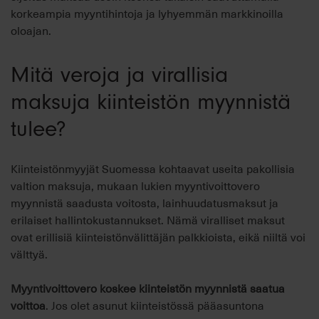
korkeampia myyntihintoja ja lyhyemmän markkinoilla
oloajan.
Mitä veroja ja virallisia
maksuja kiinteistön myynnistä
tulee?
Kiinteistönmyyjät Suomessa kohtaavat useita pakollisia
valtion maksuja, mukaan lukien myyntivoittovero
myynnistä saadusta voitosta, lainhuudatusmaksut ja
erilaiset hallintokustannukset. Nämä viralliset maksut
ovat erillisiä kiinteistönvälittäjän palkkioista, eikä niiltä voi
välttyä.
Myyntivoittovero koskee kiinteistön myynnistä saatua
voittoa
. Jos olet asunut kiinteistössä pääasuntona