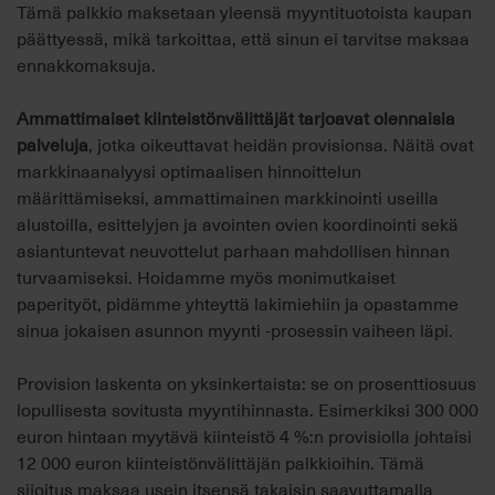
Tämä palkkio maksetaan yleensä myyntituotoista kaupan
päättyessä, mikä tarkoittaa, että sinun ei tarvitse maksaa
ennakkomaksuja.
Ammattimaiset kiinteistönvälittäjät tarjoavat olennaisia
palveluja
, jotka oikeuttavat heidän provisionsa. Näitä ovat
markkinaanalyysi optimaalisen hinnoittelun
määrittämiseksi, ammattimainen markkinointi useilla
alustoilla, esittelyjen ja avointen ovien koordinointi sekä
asiantuntevat neuvottelut parhaan mahdollisen hinnan
turvaamiseksi. Hoidamme myös monimutkaiset
paperityöt, pidämme yhteyttä lakimiehiin ja opastamme
sinua jokaisen asunnon myynti -prosessin vaiheen läpi.
Provision laskenta on yksinkertaista: se on prosenttiosuus
lopullisesta sovitusta myyntihinnasta. Esimerkiksi 300 000
euron hintaan myytävä kiinteistö 4 %:n provisiolla johtaisi
12 000 euron kiinteistönvälittäjän palkkioihin. Tämä
sijoitus maksaa usein itsensä takaisin saavuttamalla