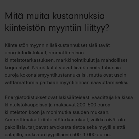
Mitä muita kustannuksia
kiinteistön myyntiin liittyy?
Kiinteistön myynnin lisäkustannukset sisältävät
energiatodistukset, ammattimaisen
kiinteistötarkastuksen, markkinointikulut ja mahdolliset
korjaustyöt. Nämä kulut voivat lisätä useita tuhansia
euroja kokonaismyyntikustannuksiisi, mutta ovat usein
välttämättömiä parhaan myyntihinnan saavuttamiseksi.
Energiatodistukset ovat lakisääteisesti vaadittuja kaikissa
kiinteistökaupoissa ja maksavat 200–500 euroa
kiinteistön koon ja monimutkaisuuden mukaan.
Ammattimaiset kiinteistötarkastukset, vaikka eivät ole
pakollisia, tarjoavat arvokasta tietoa sekä myyjille että
ostajille, maksaen tyypillisesti 500–1 000 euroa.