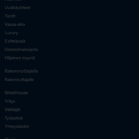
Uudiskohteet
Tontit
Vapaa-aika
Luxury
Esittelyssä
Ostotoimeksianto
Hiljainen myynti
Rakennuttajalle
Rakennuttajalle
Westhouse
Yritys
Välittäjät
Työpaikat
Yhteystiedot