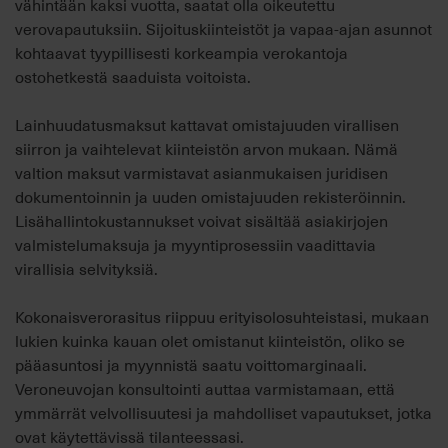
vähintään kaksi vuotta, saatat olla oikeutettu
verovapautuksiin. Sijoituskiinteistöt ja vapaa-ajan asunnot
kohtaavat tyypillisesti korkeampia verokantoja
ostohetkestä saaduista voitoista.
Lainhuudatusmaksut kattavat omistajuuden virallisen
siirron ja vaihtelevat kiinteistön arvon mukaan. Nämä
valtion maksut varmistavat asianmukaisen juridisen
dokumentoinnin ja uuden omistajuuden rekisteröinnin.
Lisähallintokustannukset voivat sisältää asiakirjojen
valmistelumaksuja ja myyntiprosessiin vaadittavia
virallisia selvityksiä.
Kokonaisverorasitus riippuu erityisolosuhteistasi, mukaan
lukien kuinka kauan olet omistanut kiinteistön, oliko se
pääasuntosi ja myynnistä saatu voittomarginaali.
Veroneuvojan konsultointi auttaa varmistamaan, että
ymmärrät velvollisuutesi ja mahdolliset vapautukset, jotka
ovat käytettävissä tilanteessasi.