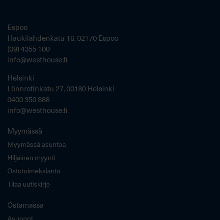
Espoo
Haukilahdenkatu 16, 02170 Espoo
(09) 4355 100
info@westhouse.fi
Helsinki
Lönnrotinkatu 27, 00180 Helsinki
0400 350 888
info@westhouse.fi
Myymässä
Myymässä asuntoa
Hiljainen myynti
Ostotoimeksianto
Tilaa uutiskirje
Ostamassa
Asunnot