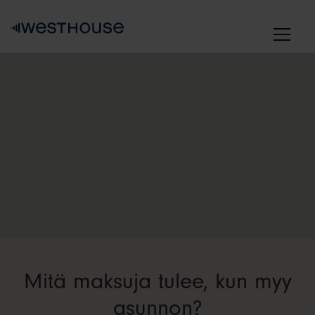
Skip
to
content
Mitä maksuja tulee, kun myy
asunnon?