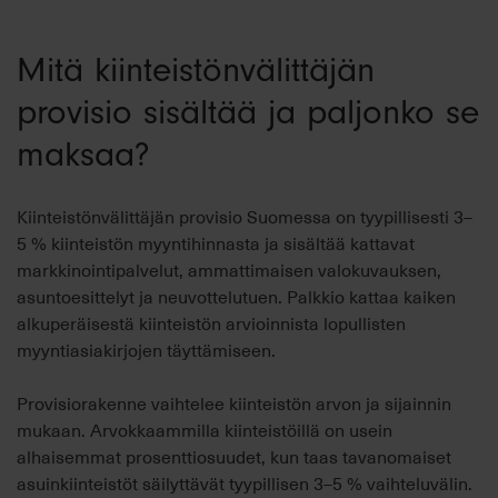
Mitä kiinteistönvälittäjän
provisio sisältää ja paljonko se
maksaa?
Kiinteistönvälittäjän provisio Suomessa on tyypillisesti 3–
5 % kiinteistön myyntihinnasta ja sisältää kattavat
markkinointipalvelut, ammattimaisen valokuvauksen,
asuntoesittelyt ja neuvottelutuen. Palkkio kattaa kaiken
alkuperäisestä kiinteistön arvioinnista lopullisten
myyntiasiakirjojen täyttämiseen.
Provisiorakenne vaihtelee kiinteistön arvon ja sijainnin
mukaan. Arvokkaammilla kiinteistöillä on usein
alhaisemmat prosenttiosuudet, kun taas tavanomaiset
asuinkiinteistöt säilyttävät tyypillisen 3–5 % vaihteluvälin.