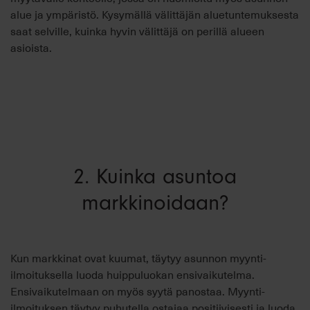
alue ja ympäristö. Kysymällä välittäjän aluetuntemuksesta
saat selville, kuinka hyvin välittäjä on perillä alueen
asioista.
2. Kuinka asuntoa
markkinoidaan?
Kun markkinat ovat kuumat, täytyy asunnon myynti-
ilmoituksella luoda huippuluokan ensivaikutelma.
Ensivaikutelmaan on myös syytä panostaa. Myynti-
ilmoituksen täytyy puhutella ostajaa positiivisesti ja luoda