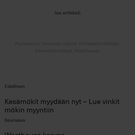
Jaa artikkeli:
Avainsanat: Asunnon myynti, Kiinteistönvälittäjä,
Kiinteistönvälitys, Westhouse,
Edellinen
Kesämökit myydään nyt – Lue vinkit
mökin myyntiin
Seuraava
Westhouse kasvaa