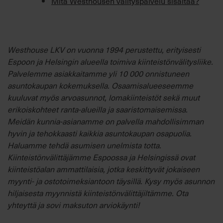
Mitä Westhousen välityspalvelu sisältää?
Westhouse LKV on vuonna 1994 perustettu, erityisesti
Espoon ja Helsingin alueella toimiva kiinteistönvälitysliike.
Palvelemme asiakkaitamme yli 10 000 onnistuneen
asuntokaupan kokemuksella. Osaamisalueeseemme
kuuluvat myös arvoasunnot, lomakiinteistöt sekä muut
erikoiskohteet ranta-alueilla ja saaristomaisemissa.
Meidän kunnia-asianamme on palvella mahdollisimman
hyvin ja tehokkaasti kaikkia asuntokaupan osapuolia.
Haluamme tehdä asumisen unelmista totta.
Kiinteistönvälittäjämme Espoossa ja Helsingissä ovat
kiinteistöalan ammattilaisia, jotka keskittyvät jokaiseen
myynti- ja ostotoimeksiantoon täysillä. Kysy myös asunnon
hiljaisesta myynnistä kiinteistönvälittäjiltämme. Ota
yhteyttä ja sovi maksuton arviokäynti!