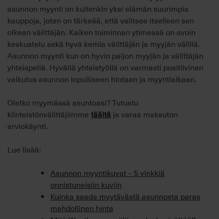
asunnon myynti on kuitenkin yksi elämän suurimpia
kauppoja, joten on tärkeää, että valitsee itselleen sen
oikean välittäjän. Kaiken toiminnan ytimessä on avoin
keskustelu sekä hyvä kemia välittäjän ja myyjän välillä.
Asunnon myynti kun on hyvin paljon myyjän ja välittäjän
yhteispeliä. Hyvällä yhteistyöllä on varmasti positiivinen
vaikutus asunnon lopulliseen hintaan ja myyntiaikaan.
Oletko myymässä asuntoasi? Tutustu
kiinteistönvälittäjiimme
täältä
ja varaa maksuton
arviokäynti.
Lue lisää:
Asunnon myyntikuvat – 5 vinkkiä
onnistuneisiin kuviin
Kuinka saada myytävästä asunnosta paras
mahdollinen hinta