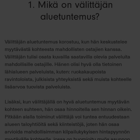
1. Mikä on välittäjän
aluetuntemus?
Välittäjän aluetuntemus korostuu, kun hän keskustelee
myytävästä kohteesta mahdollisten ostajien kanssa.
Välittäjän tulisi osata kuvailla saatavilla olevia palveluita
mahdollisille ostajille. Hänen olisi hyvä olla tietoinen
lähialueen palveluista, kuten: ruokakaupoista
ravintoloista, julkisista yhteyksistä sekä muista kohteelle
lisäarvoa tuovista palveluista.
Lisäksi, kun välittäjällä on hyvä aluetuntemus myytävän
kohteen suhteen, hän osaa hinnoitella sen hinnan oikein.
Pitkään alalla toiminut välittäjä voi tuntea entuudestaan
alueen taloyhtiöitä sekä kiinteistöjä, joten hän osaa
arvioida mahdollisimman kilpailukykyisen hintapyynnön
myytävälle kohteelle, jossa on huomioitu myös asunnon