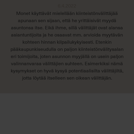
6.4.2022
Monet käyttävät mielellään kiinteistönvälittäjää
apunaan sen sijaan, että he yrittäisivät myydä
asuntonsa itse. Eikä ihme, sillä välittäjät ovat alansa
asiantuntijoita ja he osaavat mm. arvioida myytävän
kohteen hinnan kilpailukykyisesti. Etenkin
pääkaupunkiseudulla on paljon kiinteistönvälitysalan
eri toimijoita, joten asunnon myyjällä on usein paljon
valinnanvaraa välittäjien suhteen. Esimerkiksi nämä
kysymykset on hyvä kysyä potentiaalisilta välittäjiltä,
jotta löytää itselleen sen oikean välittäjän.