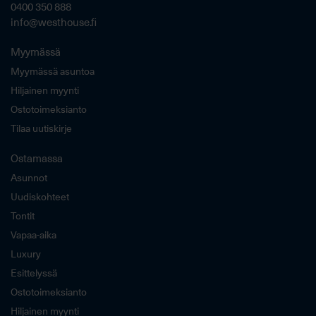
0400 350 888
info@westhouse.fi
Myymässä
Myymässä asuntoa
Hiljainen myynti
Ostotoimeksianto
Tilaa uutiskirje
Ostamassa
Asunnot
Uudiskohteet
Tontit
Vapaa-aika
Luxury
Esittelyssä
Ostotoimeksianto
Hiljainen myynti