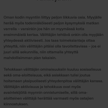
Oman kodin myyntiin liittyy paljon liikkuvia osia. Myyjälle
herää myös todennäköisesti paljon kysymyksiä matkan
varrella – varsinkin jos hän on myymässä kotia
ensimmäistä kertaa. Välittäjän tehtävä onkin olla myyjään
yhteydessä aktiivisesti. Jos taas toimeksiantaja ottaa
yhteyttä, niin välittäjän pitäisi olla tavoitettavissa – jos ei
juuri sillä sekunnilla, niin ottamalla yhteyttä
mahdollisimman pian takaisin.
Tehokkaan välittäjän ominaisuuksiin kuuluu sosiaalisuus
sekä oma-aloitteisuus, eikä asiakkaan tulisi joutua
hoitamaan yksipuolisesti yhteydenpitoa välittäjän kanssa.
Välittäjän aktiivisuus ja tehokkuus ovat myös
avaintekijöitä myynnin onnistumiselle, sillä oma-
aloitteinen välittäjä herättää varmasti myös ostajien
kiinnostuksen.