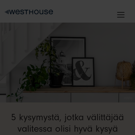
Skip
to
content
5 kysymystä, jotka välittäjää
valitessa olisi hyvä kysyä