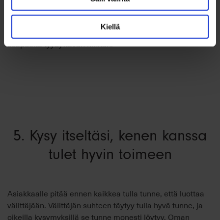
korkeammaksi. Tämä taas tarkoittaa sitä, että
prosenttiosuutena saatava palkkio motivoi myös välittäjää
Kiellä
saamaan myytävästä asunnosta realistisen ja jokaista
osapuolta tyydyttävän hinnan.
5. Kysy itseltäsi, kenen kanssa
tulet hyvin toimeen
Asiakkaalle pitää ennen kaikkea tulla tunne, että luottaa
välittäjään. Välittäjän suhteen täytyy tulla hyvä tunne, ja
oikeilla kysymyksillä se tunne monesti löytyy. Oman