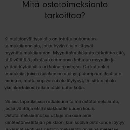
Mitä ostotoimeksianto
tarkoittaa?
Kiinteistönvälitysalalla on totuttu puhumaan
toimeksiannoista, jotka hyvin usein liittyvät
myyntitoimeksiantoon. Myyntitoimeksianto tarkoittaa sitä,
että välittäjä julkaisee saamansa kohteen myyntiin ja
yrittää löytää sille eri keinoin ostajan. On kuitenkin
tapauksia, joissa asiakas on etsinyt pidempään itselleen
asuntoa, mutta sopivaa ei ole löytynyt, tai sitten ei ole
yksinkertaisesti aikaa etsiä uutta kotia.
Näissä tapauksissa ratkaisuna toimii ostotoimeksianto,
jossa välittäjä etsii asiakkaalle uuden kodin.
Ostotoimeksiannossa ostaja maksaa aina
kiinteistönvälittäjän palkkion, kun sopiva ostokohde löytyy
ja kaupat syntyvät. Ostotoimeksianto on siinä mielessä