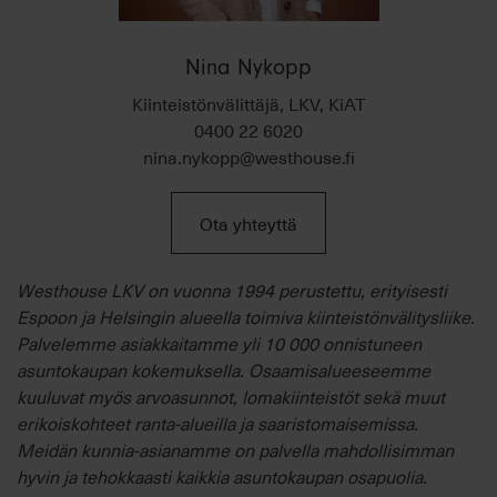
Nina Nykopp
Kiinteistönvälittäjä, LKV, KiAT
0400 22 6020
nina.nykopp@westhouse.fi
Ota yhteyttä
Westhouse LKV on vuonna 1994 perustettu, erityisesti
Espoon ja Helsingin alueella toimiva kiinteistönvälitysliike.
Palvelemme asiakkaitamme yli 10 000 onnistuneen
asuntokaupan kokemuksella. Osaamisalueeseemme
kuuluvat myös arvoasunnot, lomakiinteistöt sekä muut
erikoiskohteet ranta-alueilla ja saaristomaisemissa.
Meidän kunnia-asianamme on palvella mahdollisimman
hyvin ja tehokkaasti kaikkia asuntokaupan osapuolia.