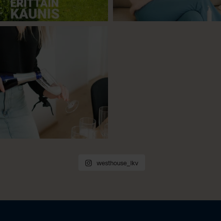
westhouse_lkv