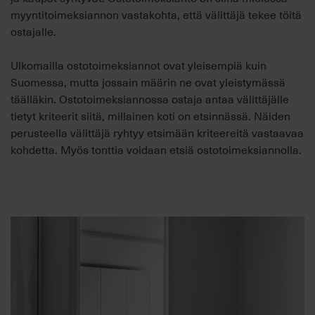
myyntitoimeksiannon vastakohta, että välittäjä tekee töitä
ostajalle.
Ulkomailla ostotoimeksiannot ovat yleisempiä kuin
Suomessa, mutta jossain määrin ne ovat yleistymässä
täälläkin. Ostotoimeksiannossa ostaja antaa välittäjälle
tietyt kriteerit siitä, millainen koti on etsinnässä. Näiden
perusteella välittäjä ryhtyy etsimään kriteereitä vastaavaa
kohdetta. Myös tonttia voidaan etsiä ostotoimeksiannolla.