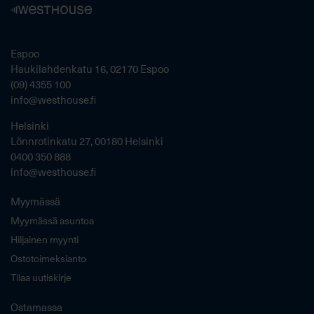
Espoo
Haukilahdenkatu 16, 02170 Espoo
(09) 4355 100
info@westhouse.fi
Helsinki
Lönnrotinkatu 27, 00180 Helsinki
0400 350 888
info@westhouse.fi
Myymässä
Myymässä asuntoa
Hiljainen myynti
Ostotoimeksianto
Tilaa uutiskirje
Ostamassa