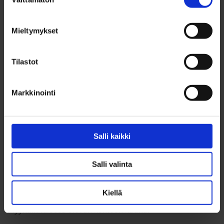
valinta
antajan tarpeet, sitä todennäköisemmin hän löytää
sopivia kohteita. Jos toimeksiannon on antanut vaikka
viisihenkinen perhe, on molempien kannalta etu jos
Mieltymykset
välittäjä tuntee koko perheen tarpeet hyvin. Näin ollen
osapuolten hyvät henkilökemiat ja luottamus nousevat
Tilastot
isoon arvoon.
Ostotoimeksiannon onnistumisen kannalta on tärkeää,
Markkinointi
että välittäjällä on laajat ja hyvät verkostot. Välittäjä etsii
asuntoa julkisessa myynnissä olevista kohteista tai sitten
he voivat tarjota myyntiin tulevaa kohdetta ennakkoon, jos
ostotoimeksianto ja kohde täsmäävät.
Salli kaikki
Asuntomarkkinoilla on runsaasti myös ns. hiljaisia
Salli valinta
kohteita, joilla ei ole julkista näkyvyyttä. Varsinkin näissä
kohteissa välittäjän hyvät verkostot korostuvat. Suurin osa
Kiellä
toteutuneista ostotoimeksiannoista toteutuu hiljaisen tai
myyntiin tulossa olevan kohteen kautta.