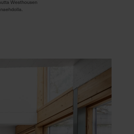
 mutta Westhousen
inaehdolla.