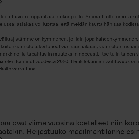
?
a luotettava kumppani asuntokaupoilla. Ammattitaitomme ja
lussa: asiakas voi luottaa, että meidän kautta hän saa kodist
önvälittäjistämme on kymmenen, joillain jopa kahdenkymmene
 kuitenkaan ole takertuneet vanhaan aikaan, vaan olemme aina 
rkkinoilla tapahtuviin muutoksiin nopeasti. Itse tulin taloon 
ana olen toiminut vuodesta 2020. Henkilökunnan vaihtuvuus on m
yksiin verrattuna.
aa ovat viime vuosina koetelleet niin k
sotakin. Heijastuuko maailmantilanne esi