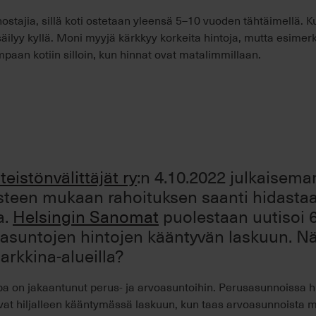
ostajia, sillä koti ostetaan yleensä 5–10 vuoden tähtäimellä. 
säilyy kyllä. Moni myyjä kärkkyy korkeita hintoja, mutta esime
paan kotiin silloin, kun hinnat ovat matalimmillaan.
eistönvälittäjät ry
:n 4.10.2022 julkaisema
teen mukaan rahoituksen saanti hidasta
a.
Helsingin Sanomat
puolestaan uutisoi 
asuntojen hintojen kääntyvän laskuun. N
rkkina-alueilla?
a on jakaantunut perus- ja arvoasuntoihin. Perusasunnoissa hi
vat hiljalleen kääntymässä laskuun, kun taas arvoasunnoista 