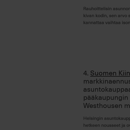
Rauhoittelisin asunnon
kivan kodin, sen arvo 
kannattaa vaihtaa isom
4.
Suomen Kiint
markkinaennus
asuntokauppa
pääkaupungin 
Westhousen ma
Helsingin asuntokaupp
hetkeen nousseet ja o