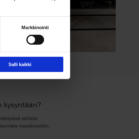
Markkinointi
iivinen johtaja Juha Erkkilä.
Salli kaikki
en kysyntään?
sittelyissä sähkön
aihtamista maalämpöön.