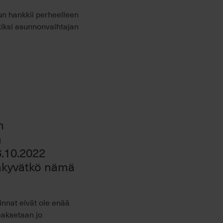
Kun hankkii perheelleen
rkiksi asunnonvaihtajan
n
a
6.10.2022
äkyvätkö nämä
nnat eivät ole enää
maksetaan jo