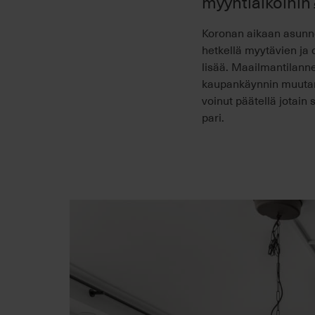
myyntiaikoihin
Koronan aikaan asunnot
hetkellä myytävien ja 
lisää. Maailmantilanne
kaupankäynnin muutamak
voinut päätellä jotain 
pari.