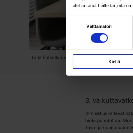
olet antanut heille tai joita o
Suostumuksen
Välttämätön
valinta
”Tällä hetkellä myytävien ja ostettavien kohteide
Kiellä
3. Vaikuttavat
Ihmiset uskaltavat osta
hinta puhututtaa. Mon
Takat ja uunit nostan