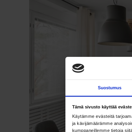
Suostumus
Tämä sivusto käyttää eväste
Käytämme evästeitä tarjoama
ja kävijämäärämme analysoim
kumppaneillemme tietoja siitä