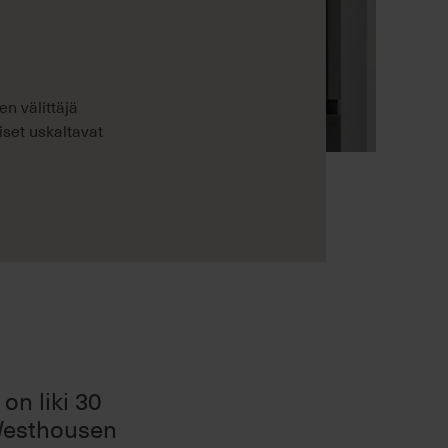
en välittäjä
iset uskaltavat
on liki 30
 Westhousen