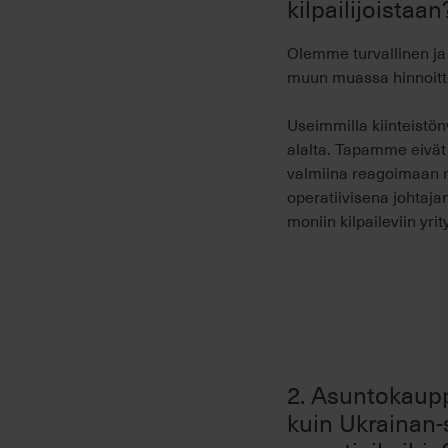
kilpailijoistaan
Olemme turvallinen j
muun muassa hinnoitte
Useimmilla kiinteist
alalta. Tapamme eivät
valmiina reagoimaan ma
operatiivisena johtaj
moniin kilpaileviin yrit
2. Asuntokaupp
kuin Ukrainan-