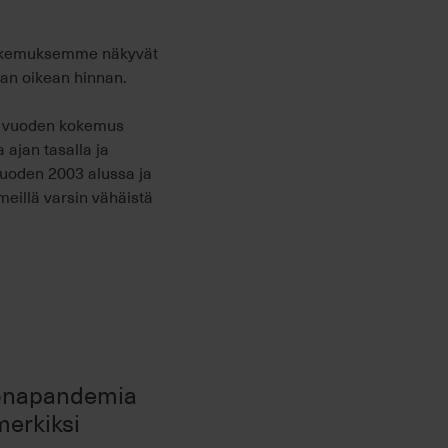
 kokemuksemme näkyvät
aan oikean hinnan.
n, vuoden kokemus
ajan tasalla ja
vuoden 2003 alussa ja
eillä varsin vähäistä
oronapandemia
merkiksi