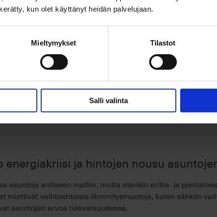
n kerätty, kun olet käyttänyt heidän palvelujaan.
Mieltymykset
Tilastot
n välillä vallitsee hyvä tasapaino”, vakuuttaa Westhousen operat
Salli valinta
ko energiakriisi ja hintojen nousu asuntoj
a asuntoja entiseen malliin, mutta etenkin erillis- ja pientaloe
et miettivät vaihtoehtoisia lämmitysmuotoja, kuten sähkön v
evat asuntojen arvoa tulevaisuudessa.