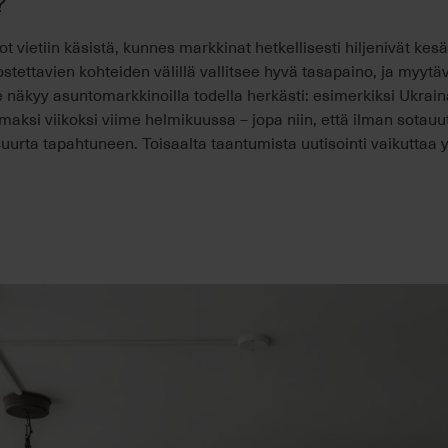
?
 vietiin käsistä, kunnes markkinat hetkellisesti hiljenivät kesä
ostettavien kohteiden välillä vallitsee hyvä tasapaino, ja myytä
 näkyy asuntomarkkinoilla todella herkästi: esimerkiksi Ukrain
si viikoksi viime helmikuussa – jopa niin, että ilman sotauuti
suurta tapahtuneen. Toisaalta taantumista uutisointi vaikuttaa y