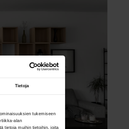
Tietoja
 ominaisuuksien tukemiseen
tiikka-alan
ietoja muihin tietoihin, joita