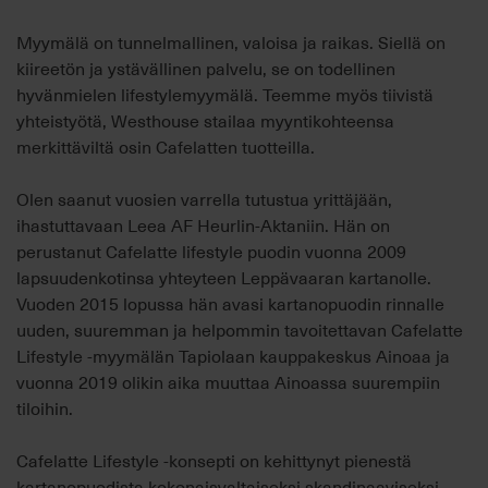
Myymälä on tunnelmallinen, valoisa ja raikas. Siellä on
kiireetön ja ystävällinen palvelu, se on todellinen
hyvänmielen lifestylemyymälä. Teemme myös tiivistä
yhteistyötä, Westhouse stailaa myyntikohteensa
merkittäviltä osin Cafelatten tuotteilla.
Olen saanut vuosien varrella tutustua yrittäjään,
ihastuttavaan Leea AF Heurlin-Aktaniin. Hän on
perustanut Cafelatte lifestyle puodin vuonna 2009
lapsuudenkotinsa yhteyteen Leppävaaran kartanolle.
Vuoden 2015 lopussa hän avasi kartanopuodin rinnalle
uuden, suuremman ja helpommin tavoitettavan Cafelatte
Lifestyle -myymälän Tapiolaan kauppakeskus Ainoaa ja
vuonna 2019 olikin aika muuttaa Ainoassa suurempiin
tiloihin.
Cafelatte Lifestyle -konsepti on kehittynyt pienestä
kartanopuodista kokonaisvaltaiseksi skandinaaviseksi