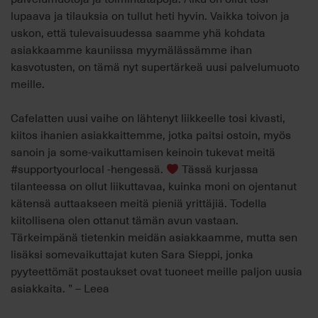
lupaava ja tilauksia on tullut heti hyvin. Vaikka toivon ja
uskon, että tulevaisuudessa saamme yhä kohdata
asiakkaamme kauniissa myymälässämme ihan
kasvotusten, on tämä nyt supertärkeä uusi palvelumuoto
meille.
Cafelatten uusi vaihe on lähtenyt liikkeelle tosi kivasti,
kiitos ihanien asiakkaittemme, jotka paitsi ostoin, myös
sanoin ja some-vaikuttamisen keinoin tukevat meitä
#supportyourlocal -hengessä.
Tässä kurjassa
tilanteessa on ollut liikuttavaa, kuinka moni on ojentanut
kätensä auttaakseen meitä pieniä yrittäjiä. Todella
kiitollisena olen ottanut tämän avun vastaan.
Tärkeimpänä tietenkin meidän asiakkaamme, mutta sen
lisäksi somevaikuttajat kuten Sara Sieppi, jonka
pyyteettömät postaukset ovat tuoneet meille paljon uusia
asiakkaita. ” – Leea