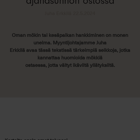
ajanasunnon ostossa
Juha Erkkilä
22.5.2024
Oman mökin tai kesäpaikan hankkiminen on monen
unelma. Myyntijohtajamme Juha
Erkkilä avaa tässä tekstissä tärkeimpiä seikkoja, jotka
kannattaa huomioida mökkiä
ostaessa, jotta vältyt ikäviltä yllätyksiltä.