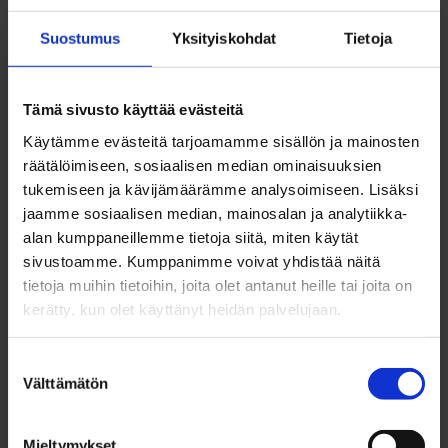
kaavoituksista tai ympäristönsuojelualueista.
Suostumus
Yksityiskohdat
Tietoja
Sähkö- ja vesiliittymät
“Jos harkitsee mökkiä jossa ei ole sähköliittymää,
Tämä sivusto käyttää evästeitä
kannattaa varmistaa että sellainen on kuitenkin saatavilla,
Käytämme evästeitä tarjoamamme sisällön ja mainosten
mikäli sen haluaisikin hankkia lähivuosina. Toinen
räätälöimiseen, sosiaalisen median ominaisuuksien
tärkeistä tarkastettavista asioista on vesi- ja viemäröinti –
tukemiseen ja kävijämäärämme analysoimiseen. Lisäksi
ovatko ne järjestetty nykyisten asetusten vaatimalla
jaamme sosiaalisen median, mainosalan ja analytiikka-
tavalla”, huomauttaa Juha.
alan kumppaneillemme tietoja siitä, miten käytät
sivustoamme. Kumppanimme voivat yhdistää näitä
Monilla vanhemmilla mökkitonteilla vesi saattaa tulla
tietoja muihin tietoihin, joita olet antanut heille tai joita on
sisälle joko järvestä tai pihassa olevasta kaivosta. Vaikka
kerätty, kun olet käyttänyt heidän palvelujaan.
kaivovesi yleisesti onkin juotavaa, tulee veden laatu
tarkistaa. Kannattaa myös huomioida, riittääkö kaivossa
saatavilla oleva vesi omiin tarpeisiin.
Suostumuksen
Välttämätön
valinta
Mieltymykset