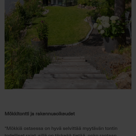
Mökkit
ontti ja rakennusoikeudet
“Mökkiä ostaessa on hyvä selvittää myytävän tontin
todelliset rajat, sillä on tärkeää
tietää, onko rantaan