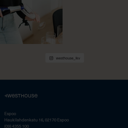
westhouse_lkv
Espoo
Haukilahdenkatu 16, 02170 Espoo
(09) 4355 100