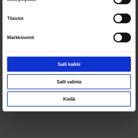
Tilastot
Markkinointi
Salli kaikki
Salli valinta
Kiellä
Luonnonkaunis kesäpaikka saaressa Snappertunassa.
Klikkaa
tästä
myynti-ilmoitukseen.