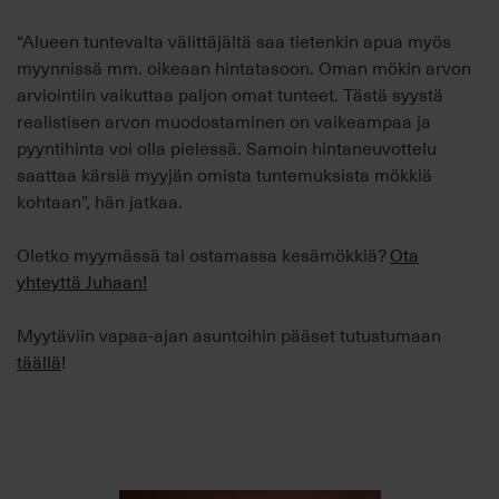
“Alueen tuntevalta välittäjältä saa tietenkin apua myös
myynnissä mm. oikeaan hintatasoon. Oman mökin arvon
arviointiin vaikuttaa paljon omat tunteet. Tästä syystä
realistisen arvon muodostaminen on vaikeampaa ja
pyyntihinta voi olla pielessä. Samoin hintaneuvottelu
saattaa kärsiä myyjän omista tuntemuksista mökkiä
kohtaan”, hän jatkaa.
Oletko myymässä tai ostamassa kesämökkiä?
Ota
yhteyttä Juhaan!
Myytäviin vapaa-ajan asuntoihin pääset tutustumaan
täällä
!