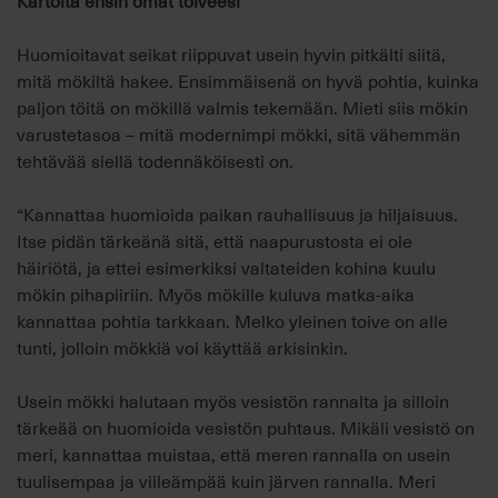
Kartoita ensin omat toiveesi
Huomioitavat seikat riippuvat usein hyvin pitkälti siitä,
mitä mökiltä hakee. Ensimmäisenä on hyvä pohtia, kuinka
paljon töitä on mökillä valmis tekemään. Mieti siis mökin
varustetasoa – mitä modernimpi mökki, sitä vähemmän
tehtävää siellä todennäköisesti on.
“Kannattaa huomioida paikan rauhallisuus ja hiljaisuus.
Itse pidän tärkeänä sitä, että naapurustosta ei ole
häiriötä, ja ettei esimerkiksi valtateiden kohina kuulu
mökin pihapiiriin. Myös mökille kuluva matka-aika
kannattaa pohtia tarkkaan. Melko yleinen toive on alle
tunti, jolloin mökkiä voi käyttää arkisinkin.
Usein mökki halutaan myös vesistön rannalta ja silloin
tärkeää on huomioida vesistön puhtaus. Mikäli vesistö on
meri, kannattaa muistaa, että meren rannalla on usein
tuulisempaa ja viileämpää kuin järven rannalla. Meri