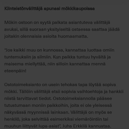
Kiinteistönvälittäjä apunasi mökkikaupoissa
Mökin ostoon on syytä palkata asiantuteva välittäjä
avuksi, sillä suoraan yksityiseltä ostaessa saattaa jäädä
joitakin olennaisia asioita huomaamatta.
“Jos kaikki muu on kunnossa, kannattaa luottaa omiin
tuntemuksiin ja silmiin. Kun paikka tuntuu hyvältä ja
maisema miellyttää, niin silloin kannattaa mennä
eteenpäin!
Ostotoimeksianto on usein tehokas tapa löytää sopiva
mökki. Tällöin välittäjä etsii sopivia vaihtoehtoja ja hankkii
niistä tarvittavat tiedot. Ostotoimeksiannolla pääsee
tutustumaan moniin paikkoihin, joita ei ole yleisessä
näkyvässä myynnissä lainkaan. Välittäjä on myös se
henkilö, joka selvittää esimerkiksi viemäröintiin tai
muuhun liittyvät lupa-asiat”, Juha Erkkilä kannustaa.