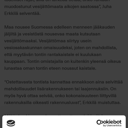
muodostunut vesijättömaata aikojen saatossa”, Juha
Erkkilä selventää.
Maa nousee Suomessa edelleen menneen jääkauden
jäljiltä ja vesistöstä nousevaa maata kutsutaan
vesijättömaaksi. Vesijättömaa siirtyy usein
vesiosakaskunnan omaisuudeksi, joten on mahdollista,
että myytävän tontin rantakaistale ei kuulukaan
kauppaan. Tontin omistajalla on kuitenkin yleensä oikeus
lunastaa oman tontin eteen noussut kaistale.
“Ostettavasta tontista kannattaa ennakkoon aina selvittää
mahdollisuudet lisärakennukseen tai laajennuksiin. On
myös hyvä ottaa selvää, onko kokonaisuuteen liittyvillä
rakennuksilla oikeasti rakennusluvat”, Erkkilä muistuttaa.
Mökin hankinnassa kannattaa ottaa selvää vähän
laajemmistakin kysymyksistä, kuten mahdollisista