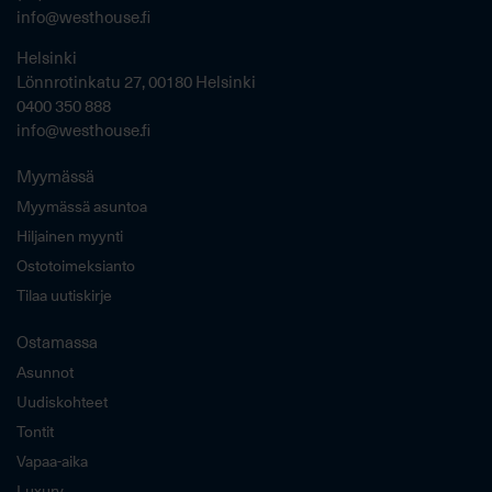
info@westhouse.fi
Helsinki
Lönnrotinkatu 27, 00180 Helsinki
0400 350 888
info@westhouse.fi
Myymässä
Myymässä asuntoa
Hiljainen myynti
Ostotoimeksianto
Tilaa uutiskirje
Ostamassa
Asunnot
Uudiskohteet
Tontit
Vapaa-aika
Luxury