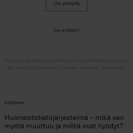
Ota yhteyttä
Jaa artikkeli:
Avainsanat: Kiinteistönvälittäjä, kiinteistönvälitys helsinki,
lkv, myytävät kesämökit uusimaa, uusimaa, Westhouse,
Edellinen
Huoneistotietojärjestelmä – mikä sen
myötä muuttuu ja mitkä ovat hyödyt?