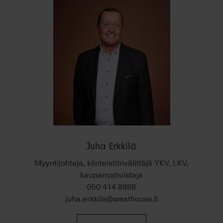
Juha Erkkilä
Myyntijohtaja, kiinteistönvälittäjä YKV, LKV,
kaupanvahvistaja
050 414 8888
juha.erkkila@westhouse.fi