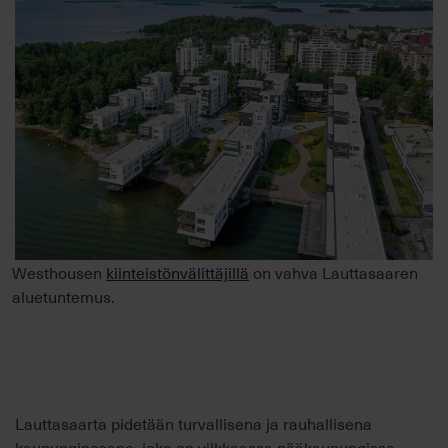
Westhousen
kiinteistönvälittäjillä
on vahva Lauttasaaren
aluetuntemus.
Lauttasaarta pidetään turvallisena ja rauhallisena
kaupunginosana, joka on vilkkaassa pääkaupungissa