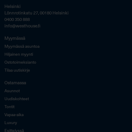
Helsinki
Lönnrotinkatu 27, 00180 Helsinki
0400 350 888
info@westhouse.fi
Myymässä
Myymässä asuntoa
Hiljainen myynti
Ostotoimeksianto
Tilaa uutiskirje
Ostamassa
Asunnot
Uudiskohteet
Tontit
Vapaa-aika
Luxury
Esittelyssä