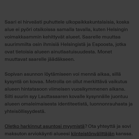
Saari ei hirveästi puhuttele ulkopaikkakuntalaisia, koska
alue ei pyöri otsikoissa samalla tavalla, kuten Helsingin
voimakkaammin kehittyvät alueet. Saarelle muuttaa
suurimmilta osin ihmisiä Helsingistä ja Espoosta, jotka
ovat tietoisia alueen ainutlaatuisuudesta. Monet
muuttavat saarelle jäädäkseen.
Sopivan asunnon löytämiseen voi mennä aikaa, sillä
kysyntä on kovaa. Metrolla on ollut merkittävä vaikutus
alueen hintatasoon viimeisen vuosikymmenen aikana.
Silti suurin syy Lauttasaaren kovalle kysynnälle juontuu
alueen omaleimaisesta identiteetistä, luonnonrauhasta ja
yhteisöllisyydestä.
Oletko harkinnut asuntosi myymistä
? Ota yhteyttä ja sovi
maksuton arviokäynti alueesi
kiinteistönvälittäjän
kanssa.