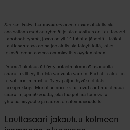
Seuran lisäksi Lauttasaaressa on runsaasti aktiivisia
sosiaalisen median ryhmiä, joista suosituin on Lauttasaari
Facebook-ryhmä, jossa on yli 14 tuhatta jäsentä. Lisäksi
Lauttasaaressa on paljon aktiivisia taloyhtiöitä, jotka
tekevät oman osansa asumisviihtyisyyden eteen.
Drumsö nimisestä höyrylautasta nimensä saaneella
saarella viihtyy ihmisiä vauvasta vaariin. Perheille alue on
turvallinen ja lapsille löytyy paljon hyväkuntoisia
leikkipaikkoja. Monet seniori-ikäiset ovat saattaneet asua
saarella jopa 50 vuotta, joka luo pohjaa toimivalle
yhteisöllisyydelle ja saaren omaleimaisuudelle.
Lauttasaari jakautuu kolmeen