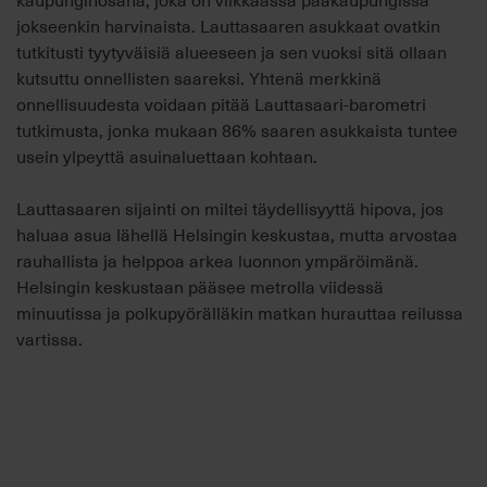
jokseenkin harvinaista. Lauttasaaren asukkaat ovatkin
tutkitusti tyytyväisiä alueeseen ja sen vuoksi sitä ollaan
kutsuttu onnellisten saareksi. Yhtenä merkkinä
onnellisuudesta voidaan pitää Lauttasaari-barometri
tutkimusta, jonka mukaan 86% saaren asukkaista tuntee
usein ylpeyttä asuinaluettaan kohtaan.
Lauttasaaren sijainti on miltei täydellisyyttä hipova, jos
haluaa asua lähellä Helsingin keskustaa, mutta arvostaa
rauhallista ja helppoa arkea luonnon ympäröimänä.
Helsingin keskustaan pääsee metrolla viidessä
minuutissa ja polkupyörälläkin matkan hurauttaa reilussa
vartissa.