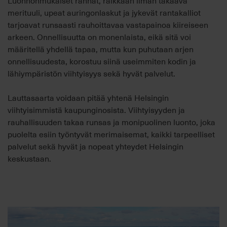
Luonnonmukaiset rannat, raikkaan ilman takaava
merituuli, upeat auringonlaskut ja jykevät rantakalliot
tarjoavat runsaasti rauhoittavaa vastapainoa kiireiseen
arkeen. Onnellisuutta on monenlaista, eikä sitä voi
määritellä yhdellä tapaa, mutta kun puhutaan arjen
onnellisuudesta, korostuu siinä useimmiten kodin ja
lähiympäristön viihtyisyys sekä hyvät palvelut.
Lauttasaarta voidaan pitää yhtenä Helsingin
viihtyisimmistä kaupunginosista. Viihtyisyyden ja
rauhallisuuden takaa runsas ja monipuolinen luonto, joka
puolelta esiin työntyvät merimaisemat, kaikki tarpeelliset
palvelut sekä hyvät ja nopeat yhteydet Helsingin
keskustaan.