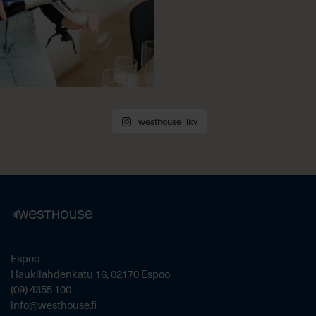
westhouse_lkv
Espoo
Haukilahdenkatu 16, 02170 Espoo
(09) 4355 100
info@westhouse.fi