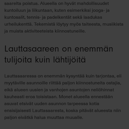
saarelta poistua. Alueella on hyvät mahdollisuudet
kuntoiluun ja liikuntaan, kuten esimerkiksi jooga- ja
kuntosalit, tennis- ja padelkentät sekä laadukas
urheilukenttä. Tekemistä löytyy myös taiteesta, musiikista
ja muista aktiviteeteista kiinnostuneille.
Lauttasaareen on enemmän
tulijoita kuin lähtijöitä
Lauttasaaressa on enemmän kysyntää kuin tarjontaa, eli
myytäville asunnoille riittää paljon kiinnostuneita ostajia,
eikä alueen uusien ja vanhojen asuntojen neliöhinnat
kauheasti eroa toisistaan. Monet alueella ennestään
asuvat etsivät uuden asunnon tarpeessa kotia
ensisijaisesti Lauttasaaresta, koska pitävät alueesta niin
paljon eivätkä halua muuttaa muualle.