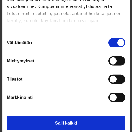
sivustoamme. Kumppanimme voivat yhdistää näitä
tietoja muihin tietoihin, joita olet antanut heille tai joita on
kerätty, kun olet käyttänyt heidän palvelujaan.
Suostumuksen
Välttämätön
valinta
Mieltymykset
Tilastot
Markkinointi
MYYTY Purjeentekijänkuja, Lauttasaari Yhtiöstä myyty 3
asuntoa lyhyessä ajassa
Salli kaikki