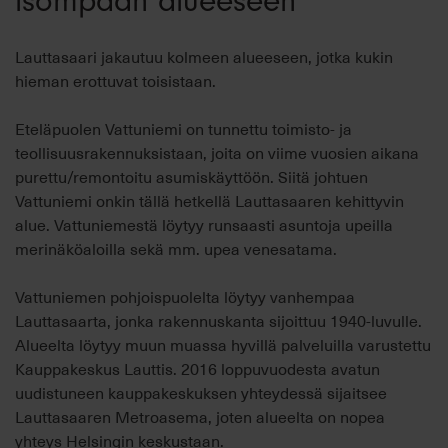
isompaan alueeseen
Lauttasaari jakautuu kolmeen alueeseen, jotka kukin
hieman erottuvat toisistaan.
Eteläpuolen Vattuniemi on tunnettu toimisto- ja
teollisuusrakennuksistaan, joita on viime vuosien aikana
purettu/remontoitu asumiskäyttöön. Siitä johtuen
Vattuniemi onkin tällä hetkellä Lauttasaaren kehittyvin
alue. Vattuniemestä löytyy runsaasti asuntoja upeilla
merinäköaloilla sekä mm. upea venesatama.
Vattuniemen pohjoispuolelta löytyy vanhempaa
Lauttasaarta, jonka rakennuskanta sijoittuu 1940-luvulle.
Alueelta löytyy muun muassa hyvillä palveluilla varustettu
Kauppakeskus Lauttis. 2016 loppuvuodesta avatun
uudistuneen kauppakeskuksen yhteydessä sijaitsee
Lauttasaaren Metroasema, joten alueelta on nopea
yhteys Helsingin keskustaan.