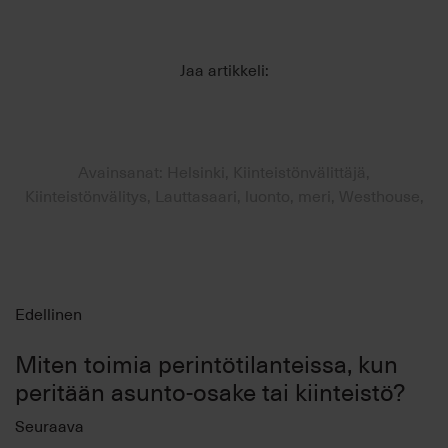
Jaa artikkeli:
Avainsanat: Helsinki, Kiinteistönvälittäjä,
Kiinteistönvälitys, Lauttasaari, luonto, meri, Westhouse,
Edellinen
Miten toimia perintötilanteissa, kun
peritään asunto-osake tai kiinteistö?
Seuraava