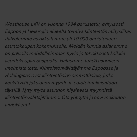
Westhouse LKV on vuonna 1994 perustettu, erityisesti
Espoon ja Helsingin alueella toimiva kiinteistönvälitysliike.
Palvelemme asiakkaitamme yli 10 000 onnistuneen
asuntokaupan kokemuksella. Meidän kunnia-asianamme
on palvella mahdollisimman hyvin ja tehokkaasti kaikkia
asuntokaupan osapuolia. Haluamme tehdä asumisen
unelmista totta. Kiinteistönvälittäjämme Espoossa ja
Helsingissä ovat kiinteistöalan ammattilaisia, jotka
keskittyvät jokaiseen myynti- ja ostotoimeksiantoon
täysillä. Kysy myös asunnon hiljaisesta myynnistä
kiinteistönvälittäjiltämme. Ota yhteyttä ja sovi maksuton
arviokäynti!