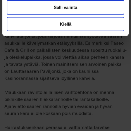
Salli valinta
Kiellä
Saarella on runsas ja monipuolinen ravintola- ja
kahvilatarjonta, joka tarjoaa herkullista syötävää saaren
asukkaille kävelymatkan etäisyyksillä. Esimerkiksi Paseo
Cafe & Grill on paikallisten keskuudessa suosittu ruokailu-
ja oleskelupaikka, jossa voi viettää aikaa perheen kanssa
ja tavata ystäviä. Toinen mainitsemisen arvoinen paikka
on Lauttasaaren Paviljonki, joka on kauniissa
Kasinorannassa sijaitseva idyllinen kahvila.
Maukkaan ravintolaillallisen vaihtoehtona on mennä
piknikille saaren hiekkarannoille tai rantakallioille.
Ajanvietto saaren rannoilla hyvien eväiden ja hyvän
seuran kera ei ole koskaan pois muodista.
Harrastuksienkaan perässä ei välttämättä tarvitse