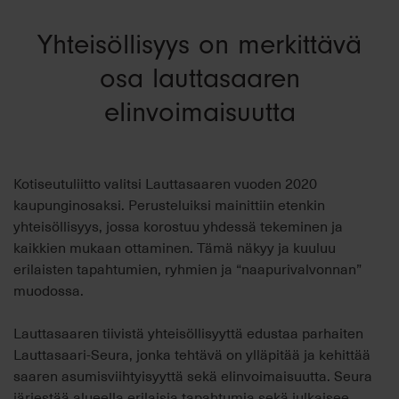
Yhteisöllisyys on merkittävä
osa lauttasaaren
elinvoimaisuutta
Kotiseutuliitto valitsi Lauttasaaren vuoden 2020
kaupunginosaksi. Perusteluiksi mainittiin etenkin
yhteisöllisyys, jossa korostuu yhdessä tekeminen ja
kaikkien mukaan ottaminen. Tämä näkyy ja kuuluu
erilaisten tapahtumien, ryhmien ja “naapurivalvonnan”
muodossa.
Lauttasaaren tiivistä yhteisöllisyyttä edustaa parhaiten
Lauttasaari-Seura, jonka tehtävä on ylläpitää ja kehittää
saaren asumisviihtyisyyttä sekä elinvoimaisuutta. Seura
järjestää alueella erilaisia tapahtumia sekä julkaisee