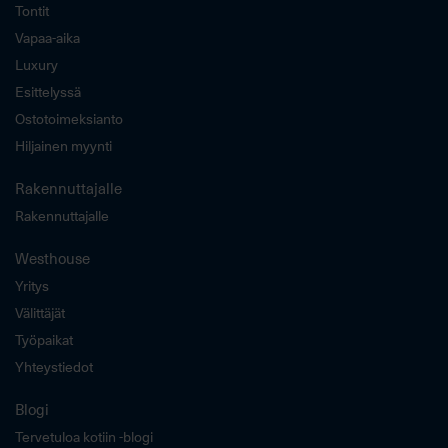
Tontit
Vapaa-aika
Luxury
Esittelyssä
Ostotoimeksianto
Hiljainen myynti
Rakennuttajalle
Rakennuttajalle
Westhouse
Yritys
Välittäjät
Työpaikat
Yhteystiedot
Blogi
Tervetuloa kotiin -blogi