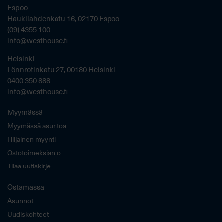
Espoo
Haukilahdenkatu 16, 02170 Espoo
(09) 4355 100
info@westhouse.fi
Helsinki
Lönnrotinkatu 27, 00180 Helsinki
0400 350 888
info@westhouse.fi
Myymässä
Myymässä asuntoa
Hiljainen myynti
Ostotoimeksianto
Tilaa uutiskirje
Ostamassa
Asunnot
Uudiskohteet