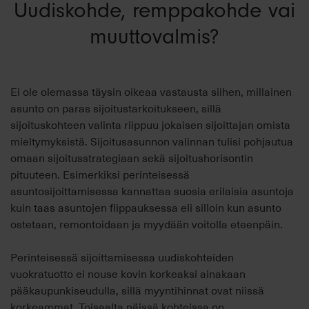
Uudiskohde, remppakohde vai
muuttovalmis?
Ei ole olemassa täysin oikeaa vastausta siihen, millainen
asunto on paras sijoitustarkoitukseen, sillä
sijoituskohteen valinta riippuu jokaisen sijoittajan omista
mieltymyksistä. Sijoitusasunnon valinnan tulisi pohjautua
omaan sijoitusstrategiaan sekä sijoitushorisontin
pituuteen. Esimerkiksi perinteisessä
asuntosijoittamisessa kannattaa suosia erilaisia asuntoja
kuin taas asuntojen flippauksessa eli silloin kun asunto
ostetaan, remontoidaan ja myydään voitolla eteenpäin.
Perinteisessä sijoittamisessa uudiskohteiden
vuokratuotto ei nouse kovin korkeaksi
ainakaan
pääkaupunkiseudulla, sillä myyntihinnat ovat niissä
korkeammat. Toisaalta näissä kohteissa on