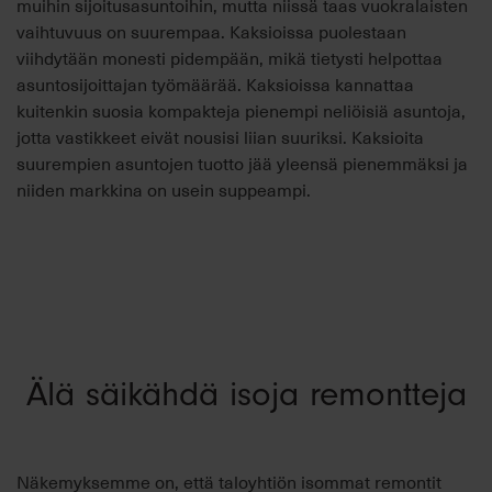
muihin sijoitusasuntoihin, mutta niissä taas vuokralaisten
vaihtuvuus on suurempaa. Kaksioissa puolestaan
viihdytään monesti pidempään, mikä tietysti helpottaa
asuntosijoittajan työmäärää. Kaksioissa kannattaa
kuitenkin suosia kompakteja pienempi neliöisiä asuntoja,
jotta vastikkeet eivät nousisi liian suuriksi. Kaksioita
suurempien asuntojen tuotto jää yleensä pienemmäksi ja
niiden markkina on usein suppeampi.
Älä säikähdä isoja remontteja
Näkemyksemme on, että taloyhtiön isommat remontit