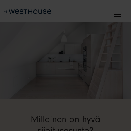
Skip
to
content
Millainen on hyvä
sijoitusasunto?