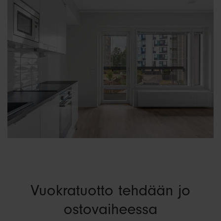
Vuokratuotto tehdään jo
ostovaiheessa