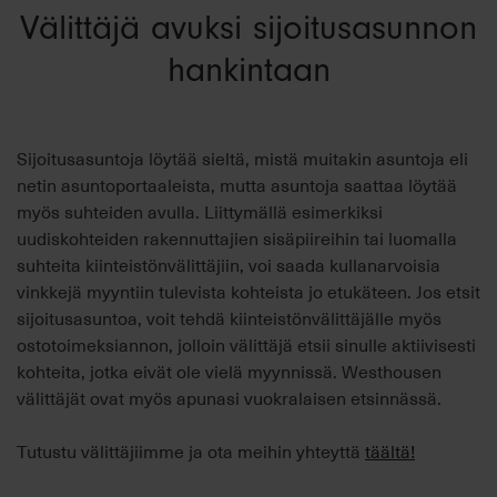
Välittäjä avuksi sijoitusasunnon
hankintaan
Sijoitusasuntoja löytää sieltä, mistä muitakin asuntoja eli
netin asuntoportaaleista, mutta asuntoja saattaa löytää
myös suhteiden avulla. Liittymällä esimerkiksi
uudiskohteiden rakennuttajien sisäpiireihin tai luomalla
suhteita kiinteistönvälittäjiin, voi saada kullanarvoisia
vinkkejä myyntiin tulevista kohteista jo etukäteen. Jos etsit
sijoitusasuntoa, voit tehdä kiinteistönvälittäjälle myös
ostotoimeksiannon, jolloin välittäjä etsii sinulle aktiivisesti
kohteita, jotka eivät ole vielä myynnissä. Westhousen
välittäjät ovat myös apunasi vuokralaisen etsinnässä.
Tutustu välittäjiimme ja ota meihin yhteyttä
täältä!