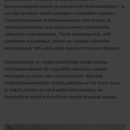
arvonnousupotentiaalia ja pienemmät hoitovastikkeet – ja
voi olla levollisin mielin isompien remonttien suhteen.
Uudistuotannossa yhtiölainaosuudet ovat suuria, ja
rahoitusvastikkeet ovat myös monesti mahdollista
vähentää vuokratuotosta. Tämä tarkoittaa sitä, että
vastikkeet tuloutetaan, jolloin ne voidaan vähentää
verotuksessa heti, eikä vasta asunnon myynnin jälkeen.
Uudiskohteilla on myös mahdollista tehdä tuottoa
siirtosopimuksella eli myymällä rakentuva asunto
eteenpäin jo ennen sen valmistumista. Monesti
uudiskohdeasuntoihin sidottu pääoma ei ole kovin suuri,
ja mikäli yhtiöön on ollut paljon kiinnostusta, on
mahdollista tehdä kohtuullinen tuotto lyhyessä ajassa.