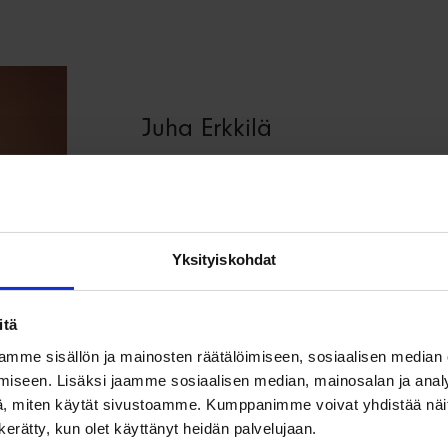
Juha Erkkilä
Myyntijohtaja, kiinteistönvälittäjä YKV, LK
050 414 8888
juha.erkkila@westhouse.fi
Yksityiskohdat
Ota yhteyttä
itä
mme sisällön ja mainosten räätälöimiseen, sosiaalisen median
iseen. Lisäksi jaamme sosiaalisen median, mainosalan ja analy
Jaa artikkeli:
, miten käytät sivustoamme. Kumppanimme voivat yhdistää näitä t
n kerätty, kun olet käyttänyt heidän palvelujaan.