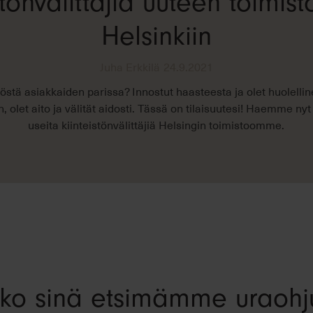
istönvälittäjiä uuteen toimi
Helsinkiin
Juha Erkkilä
24.9.2021
östä asiakkaiden parissa? Innostut haasteesta ja olet huolellin
in, olet aito ja välität aidosti. Tässä on tilaisuutesi! Haemme 
useita kiinteistönvälittäjiä Helsingin toimistoomme.
ko sinä etsimämme uraohj