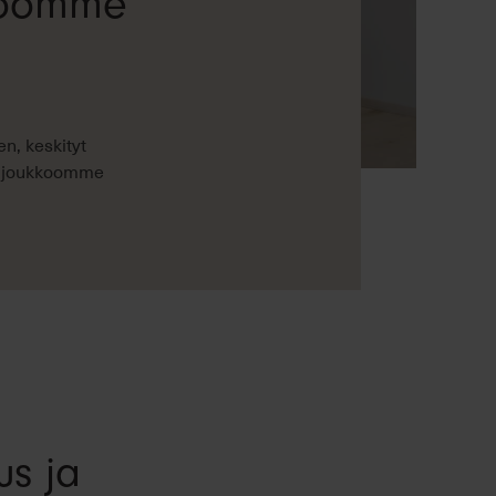
stoomme
en, keskityt
nyt joukkoomme
us ja