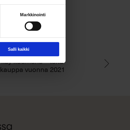
Markkinointi
Salli kaikki
 käy kuumana – tältä
tikauppa vuonna 2021
ssa