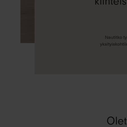
kiinte
Nautitko ty
yksityiskohti
Olet