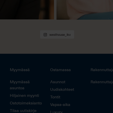
westhouse_lkv
Myymässä
Ostamassa
Rakennuttaj
Myymässä
Asunnot
Rakennuttaj
asuntoa
Uudiskohteet
Hiljainen myynti
Tontit
Ostotoimeksianto
Vapaa-aika
Tilaa uutiskirje
Luxury