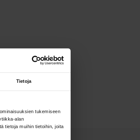
V, kaupanvahvistaja
Tietoja
 ominaisuuksien tukemiseen
tiikka-alan
ietoja muihin tietoihin, joita