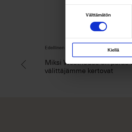
Suostumuksen
Välttämätön
valinta
Edellinen
Kiellä
Miksi Westhouse on paras 
välittäjämme kertovat