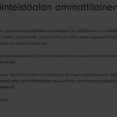
iinteistöalan ammattilaine
a, jossa ammattitaitoasi arvostetaan ja välittäminen on meill
, huikea yhteishenki, paljon tietoa ja taitoa sekä sopivasti huu
entely on aidosti mukavaa.
vat paraatipaikoilla Espoon Haukilahdessa ja uusin toimistomm
nkadulla.
emme käyttöön modernit työkalut ja parhaat myyntikanavat, pitkä
ueksi sekä ammattitaitoisen taustatiimin, unohtamatta kilpailuk
imiämme!
yttä: