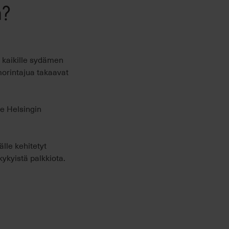
n?
e kaikille sydämen
morintajua takaavat
e Helsingin
lle kehitetyt
ykyistä palkkiota.