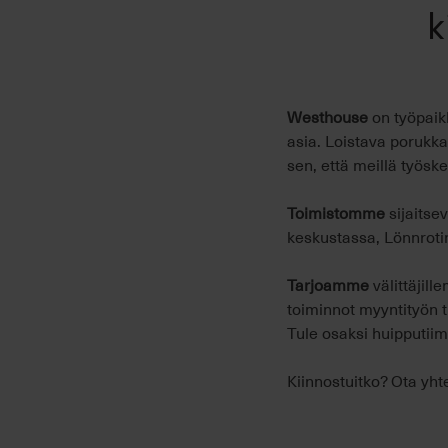
k
Westhouse
on työpaikk
asia. Loistava porukka
sen, että meillä työsk
Toimistomme
sijaitse
keskustassa, Lönnroti
Tarjoamme
välittäjill
toiminnot myyntityön t
Tule osaksi huipputi
Kiinnostuitko? Ota yhte