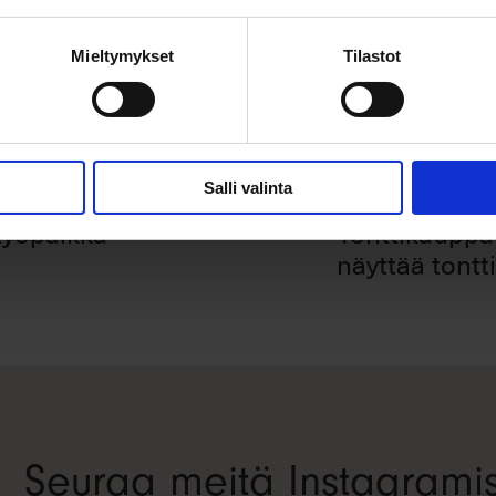
Avainsanat:
Mieltymykset
Tilastot
Seuraava
Salli valinta
työpaikka –
Tonttikauppa
näyttää tont
Seuraa meitä Instagrami