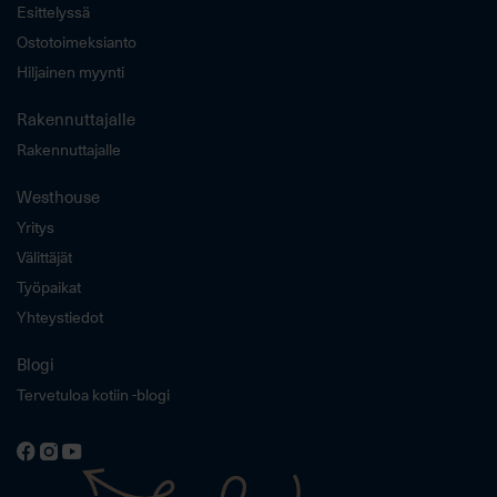
Esittelyssä
Ostotoimeksianto
Hiljainen myynti
Rakennuttajalle
Rakennuttajalle
Westhouse
Yritys
Välittäjät
Työpaikat
Yhteystiedot
Blogi
Tervetuloa kotiin -blogi