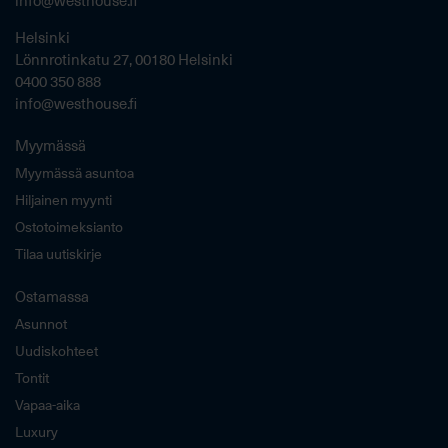
info@westhouse.fi
Helsinki
Lönnrotinkatu 27, 00180 Helsinki
0400 350 888
info@westhouse.fi
Myymässä
Myymässä asuntoa
Hiljainen myynti
Ostotoimeksianto
Tilaa uutiskirje
Ostamassa
Asunnot
Uudiskohteet
Tontit
Vapaa-aika
Luxury