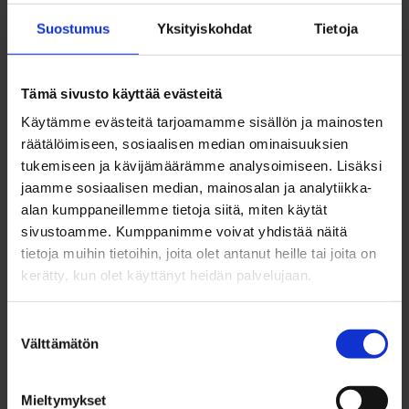
tammikuu 2023
joulukuu 2022
Suostumus
Yksityiskohdat
Tietoja
marraskuu 2022
lokakuu 2022
Tämä sivusto käyttää evästeitä
syyskuu 2022
elokuu 2022
Käytämme evästeitä tarjoamamme sisällön ja mainosten
heinäkuu 2022
räätälöimiseen, sosiaalisen median ominaisuuksien
kesäkuu 2022
tukemiseen ja kävijämäärämme analysoimiseen. Lisäksi
toukokuu 2022
jaamme sosiaalisen median, mainosalan ja analytiikka-
huhtikuu 2022
alan kumppaneillemme tietoja siitä, miten käytät
maaliskuu 2022
sivustoamme. Kumppanimme voivat yhdistää näitä
tietoja muihin tietoihin, joita olet antanut heille tai joita on
helmikuu 2022
kerätty, kun olet käyttänyt heidän palvelujaan.
tammikuu 2022
joulukuu 2021
marraskuu 2021
Suostumuksen
Välttämätön
lokakuu 2021
valinta
syyskuu 2021
elokuu 2021
Mieltymykset