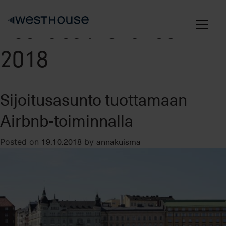
Skip
to
Kuukausi:
lokakuu
content
2018
Sijoitusasunto tuottamaan
Airbnb-toiminnalla
19.10.2018
annakuisma
Posted on
by