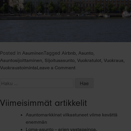
Asuminen
Airbnb
Asunto
Posted in
Tagged
,
,
Asuntosijoittaminen
Sijoitusasunto
Vuokratulot
Vuokraus
,
,
,
,
on
Vuokraustoiminta
Leave a Comment
Sijoitusasunto
tuottamaan
Haku:
Airbnb-
toiminnalla
Viimeisimmät artikkelit
Asuntomarkkinat vilkastuneet viime kevättä
enemmän
Loma-asunto – arjen vastapainoa,