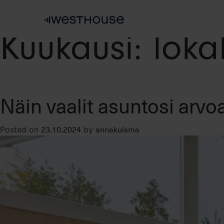
Skip
to
content
Kuukausi:
loka
Näin vaalit asuntosi arvo
23.10.2024
annakuisma
Posted on
by