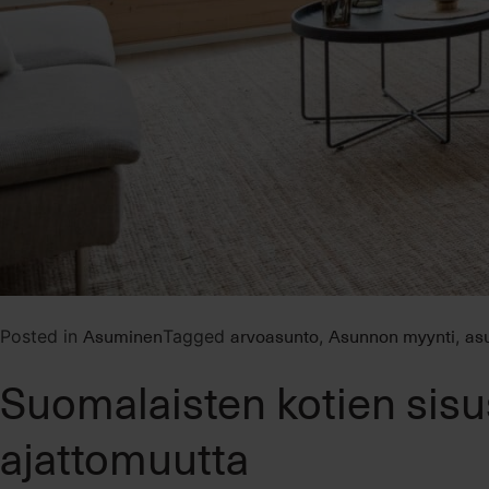
Asuminen
arvoasunto
Asunnon myynti
as
Posted in
Tagged
,
,
Suomalaisten kotien sis
ajattomuutta