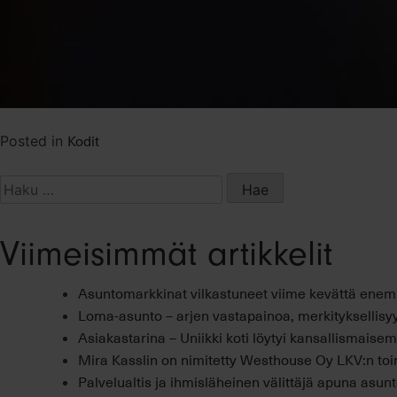
Kodit
Posted in
Haku:
Viimeisimmät artikkelit
Asuntomarkkinat vilkastuneet viime kevättä ene
Loma-asunto – arjen vastapainoa, merkityksellisyy
Asiakastarina – Uniikki koti löytyi kansallismais
Mira Kasslin on nimitetty Westhouse Oy LKV:n toi
Palvelualtis ja ihmisläheinen välittäjä apuna asu