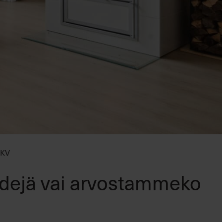
LKV
ndejä vai arvostammeko