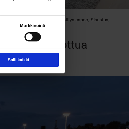
Kiinteistönvälitys
kiinteistönvälitys espoo
Sisustus
,
,
,
,
Markkinointi
a huolella hiottua
Salli kaikki