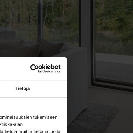
Tietoja
 ominaisuuksien tukemiseen
tiikka-alan
ietoja muihin tietoihin, joita