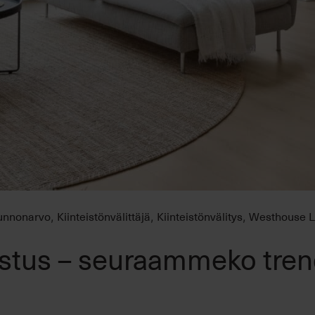
unnonarvo
Kiinteistönvälittäjä
Kiinteistönvälitys
Westhouse 
,
,
,
ustus – seuraammeko tre