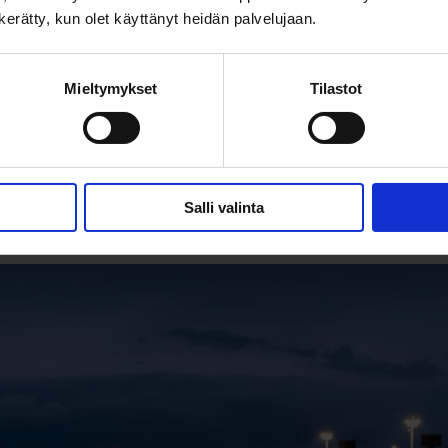
n kerätty, kun olet käyttänyt heidän palvelujaan.
ti
Asuntokauppa
Hyvä kiinteistönvälittäjä
Kiinteistönvälittäjä
,
,
,
Mieltymykset
Tilastot
tuisia asumisen puitteita j
Salli valinta