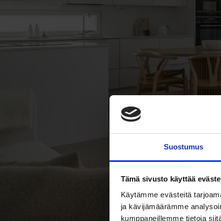
Suostumus
Tämä sivusto käyttää eväste
Käytämme evästeitä tarjoama
ja kävijämäärämme analysoim
kumppaneillemme tietoja siitä