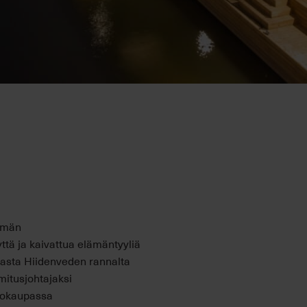
mmän
ttä ja kaivattua elämäntyyliä
emasta Hiidenveden rannalta
mitusjohtajaksi
ntokaupassa