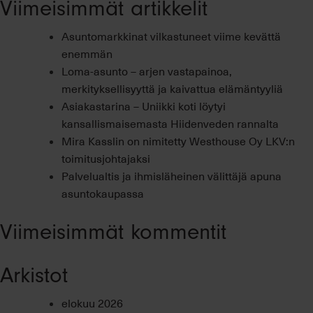
Viimeisimmät artikkelit
Asuntomarkkinat vilkastuneet viime kevättä
enemmän
Loma-asunto – arjen vastapainoa,
merkityksellisyyttä ja kaivattua elämäntyyliä
Asiakastarina – Uniikki koti löytyi
kansallismaisemasta Hiidenveden rannalta
Mira Kasslin on nimitetty Westhouse Oy LKV:n
toimitusjohtajaksi
Palvelualtis ja ihmisläheinen välittäjä apuna
asuntokaupassa
Viimeisimmät kommentit
Arkistot
elokuu 2026