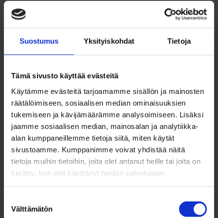
toukokuu 2023
huhtikuu 2023
maaliskuu 2023
Suostumus
Yksityiskohdat
Tietoja
helmikuu 2023
tammikuu 2023
joulukuu 2022
Tämä sivusto käyttää evästeitä
marraskuu 2022
lokakuu 2022
Käytämme evästeitä tarjoamamme sisällön ja mainosten
syyskuu 2022
räätälöimiseen, sosiaalisen median ominaisuuksien
tukemiseen ja kävijämäärämme analysoimiseen. Lisäksi
elokuu 2022
jaamme sosiaalisen median, mainosalan ja analytiikka-
heinäkuu 2022
alan kumppaneillemme tietoja siitä, miten käytät
kesäkuu 2022
sivustoamme. Kumppanimme voivat yhdistää näitä
toukokuu 2022
tietoja muihin tietoihin, joita olet antanut heille tai joita on
huhtikuu 2022
kerätty, kun olet käyttänyt heidän palvelujaan.
maaliskuu 2022
helmikuu 2022
Suostumuksen
tammikuu 2022
Välttämätön
valinta
joulukuu 2021