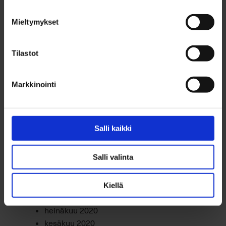
marraskuu 2021
lokakuu 2021
Mieltymykset
syyskuu 2021
elokuu 2021
Tilastot
heinäkuu 2021
kesäkuu 2021
toukokuu 2021
Markkinointi
huhtikuu 2021
maaliskuu 2021
helmikuu 2021
Salli kaikki
tammikuu 2021
joulukuu 2020
Salli valinta
marraskuu 2020
lokakuu 2020
syyskuu 2020
Kiellä
elokuu 2020
heinäkuu 2020
kesäkuu 2020