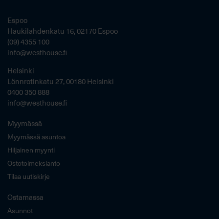
Espoo
Haukilahdenkatu 16, 02170 Espoo
(09) 4355 100
info@westhouse.fi
Helsinki
Lönnrotinkatu 27, 00180 Helsinki
0400 350 888
info@westhouse.fi
Myymässä
Myymässä asuntoa
Hiljainen myynti
Ostotoimeksianto
Tilaa uutiskirje
Ostamassa
Asunnot