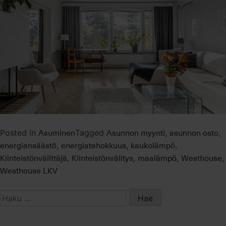
Asuminen
Asunnon myynti
asunnon osto
Posted in
Tagged
,
,
energiansäästö
energiatehokkuus
kaukolämpö
,
,
,
Kiinteistönvälittäjä
Kiinteistönvälitys
maalämpö
Westhouse
,
,
,
,
Westhouse LKV
Haku: