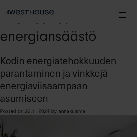
Skip
to
Avainsana:
content
energiansäästö
Kodin energiatehokkuuden
parantaminen ja vinkkejä
energiaviisaampaan
asumiseen
22.11.2024
annakuisma
Posted on
by