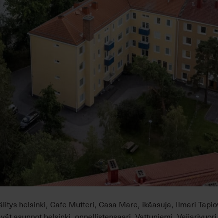
itys helsinki
Cafe Mutteri
Casa Mare
ikäasuja
Ilmari Tapi
,
,
,
,
vät asunnot helsinki
onnellistensaari
Vattuniemi
Veijarivuori
,
,
,