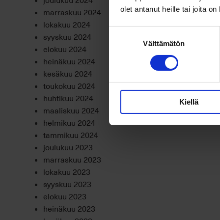
olet antanut heille tai joita o
marraskuu 2024
lokakuu 2024
Suostumuksen
syyskuu 2024
Välttämätön
valinta
elokuu 2024
heinäkuu 2024
kesäkuu 2024
toukokuu 2024
huhtikuu 2024
Kiellä
maaliskuu 2024
helmikuu 2024
tammikuu 2024
joulukuu 2023
marraskuu 2023
lokakuu 2023
syyskuu 2023
elokuu 2023
heinäkuu 2023