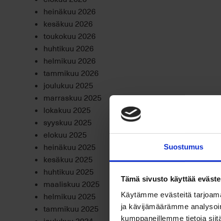
heinäkuu 2026
kesäkuu 2026
toukokuu 2026
huhtikuu 2026
helmikuu 2026
tammikuu 2026
joulukuu 2025
marraskuu 2025
lokakuu 2025
syyskuu 2025
elokuu 2025
heinäkuu 2025
Suostumus
kesäkuu 2025
huhtikuu 2025
Tämä sivusto käyttää eväste
maaliskuu 2025
helmikuu 2025
Käytämme evästeitä tarjoama
tammikuu 2025
ja kävijämäärämme analysoim
kumppaneillemme tietoja siitä
joulukuu 2024