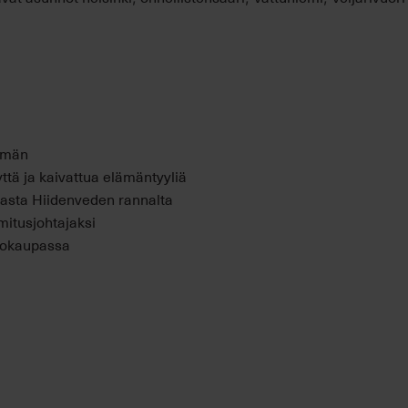
mmän
ttä ja kaivattua elämäntyyliä
emasta Hiidenveden rannalta
mitusjohtajaksi
ntokaupassa