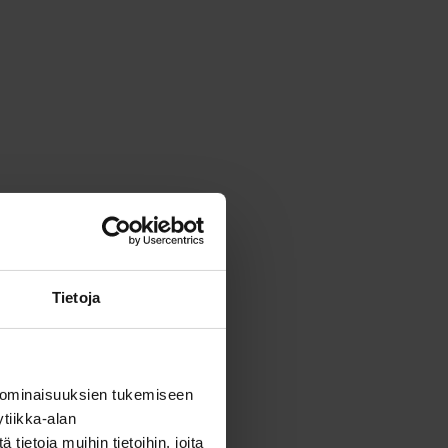
Tietoja
 ominaisuuksien tukemiseen
tiikka-alan
ietoja muihin tietoihin, joita