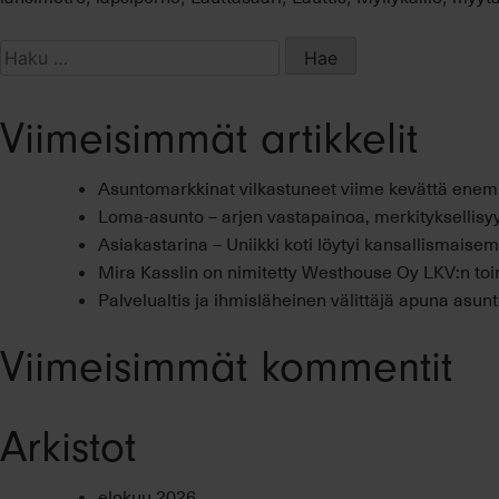
Haku:
Viimeisimmät artikkelit
Asuntomarkkinat vilkastuneet viime kevättä ene
Loma-asunto – arjen vastapainoa, merkityksellisyy
Asiakastarina – Uniikki koti löytyi kansallismais
Mira Kasslin on nimitetty Westhouse Oy LKV:n toi
Palvelualtis ja ihmisläheinen välittäjä apuna asu
Viimeisimmät kommentit
Arkistot
elokuu 2026