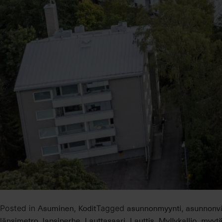
Asuminen
Kodit
asunnonmyynti
asunnonväl
Posted in
,
Tagged
,
länsimetro
lapsiperhe
Lauttasaari
Lauttis
Myllykallio
myytä
,
,
,
,
,