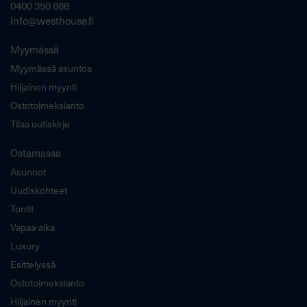
0400 350 888
info@westhouse.fi
Myymässä
Myymässä asuntoa
Hiljainen myynti
Ostotoimeksianto
Tilaa uutiskirje
Ostamassa
Asunnot
Uudiskohteet
Tontit
Vapaa-aika
Luxury
Esittelyssä
Ostotoimeksianto
Hiljainen myynti