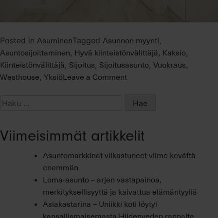
Asuminen
Asunnon myynti
Posted in
Tagged
,
Asuntosijoittaminen
Hyvä kiinteistönvälittäjä
Kaksio
,
,
,
Kiinteistönvälittäjä
Sijoitus
Sijoitusasunto
Vuokraus
,
,
,
,
on
Westhouse
Yksiö
Leave a Comment
,
Sijoitusasuntoa
etsimässä?
Haku:
Viimeisimmät artikkelit
Asuntomarkkinat vilkastuneet viime kevättä
enemmän
Loma-asunto – arjen vastapainoa,
merkityksellisyyttä ja kaivattua elämäntyyliä
Asiakastarina – Uniikki koti löytyi
kansallismaisemasta Hiidenveden rannalta