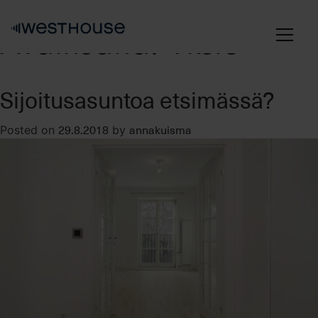
Skip
to
Avainsana:
Yksiö
content
Sijoitusasuntoa etsimässä?
29.8.2018
annakuisma
Posted on
by