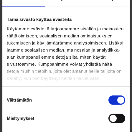
lokakuu 2022
syyskuu 2022
elokuu 2022
Tämä sivusto käyttää evästeitä
heinäkuu 2022
Käytämme evästeitä tarjoamamme sisällön ja mainosten
kesäkuu 2022
räätälöimiseen, sosiaalisen median ominaisuuksien
toukokuu 2022
tukemiseen ja kävijämäärämme analysoimiseen. Lisäksi
huhtikuu 2022
jaamme sosiaalisen median, mainosalan ja analytiikka-
maaliskuu 2022
alan kumppaneillemme tietoja siitä, miten käytät
helmikuu 2022
sivustoamme. Kumppanimme voivat yhdistää näitä
tammikuu 2022
tietoja muihin tietoihin, joita olet antanut heille tai joita on
joulukuu 2021
kerätty, kun olet käyttänyt heidän palvelujaan.
marraskuu 2021
lokakuu 2021
Suostumuksen
syyskuu 2021
Välttämätön
valinta
elokuu 2021
heinäkuu 2021
Mieltymykset
kesäkuu 2021
toukokuu 2021