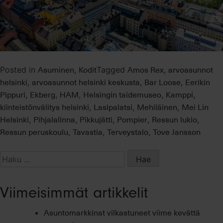
Asuminen
Kodit
Amos Rex
arvoasunnot
Posted in
,
Tagged
,
helsinki
arvoasunnot helsinki keskusta
Bar Loose
Eerikin
,
,
,
Pippuri
Ekberg
HAM
Helsingin taidemuseo
Kamppi
,
,
,
,
,
kiinteistönvälitys helsinki
Lasipalatsi
Mehiläinen
Mei Lin
,
,
,
Helsinki
Pihjalalinna
Pikkujätti
Pompier
Ressun lukio
,
,
,
,
,
Ressun peruskoulu
Tavastia
Terveystalo
Tove Jansson
,
,
,
Haku:
Viimeisimmät artikkelit
Asuntomarkkinat vilkastuneet viime kevättä