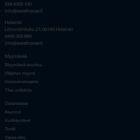
(09) 4355 100
info@westhouse.fi
Helsinki
Lönnrotinkatu 27, 00180 Helsinki
0400 350 888
info@westhouse.fi
Myymässä
Myymässä asuntoa
Hiljainen myynti
Ostotoimeksianto
Tilaa uutiskirje
Ostamassa
Asunnot
Uudiskohteet
Tontit
Vapaa-aika