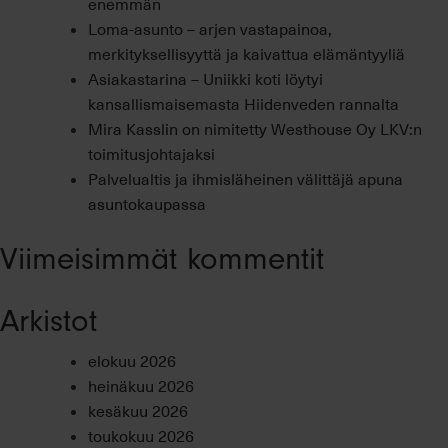
enemmän
Loma-asunto – arjen vastapainoa,
merkityksellisyyttä ja kaivattua elämäntyyliä
Asiakastarina – Uniikki koti löytyi
kansallismaisemasta Hiidenveden rannalta
Mira Kasslin on nimitetty Westhouse Oy LKV:n
toimitusjohtajaksi
Palvelualtis ja ihmisläheinen välittäjä apuna
asuntokaupassa
Viimeisimmät kommentit
Arkistot
elokuu 2026
heinäkuu 2026
kesäkuu 2026
toukokuu 2026