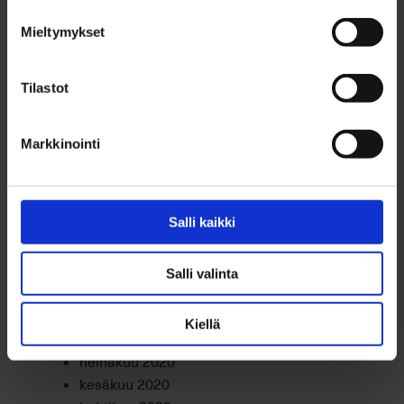
lokakuu 2021
Mieltymykset
syyskuu 2021
elokuu 2021
heinäkuu 2021
Tilastot
kesäkuu 2021
toukokuu 2021
Markkinointi
huhtikuu 2021
maaliskuu 2021
helmikuu 2021
tammikuu 2021
Salli kaikki
joulukuu 2020
marraskuu 2020
Salli valinta
lokakuu 2020
syyskuu 2020
Kiellä
elokuu 2020
heinäkuu 2020
kesäkuu 2020