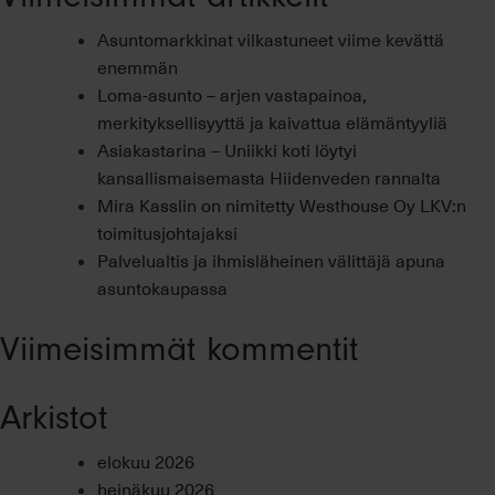
sisustustrendeissä
Asuntomarkkinat vilkastuneet viime kevättä
korostuu
enemmän
asumisen
Loma-asunto – arjen vastapainoa,
aistikkuus
merkityksellisyyttä ja kaivattua elämäntyyliä
Asiakastarina – Uniikki koti löytyi
kansallismaisemasta Hiidenveden rannalta
Mira Kasslin on nimitetty Westhouse Oy LKV:n
toimitusjohtajaksi
Palvelualtis ja ihmisläheinen välittäjä apuna
asuntokaupassa
Viimeisimmät kommentit
Arkistot
elokuu 2026
heinäkuu 2026