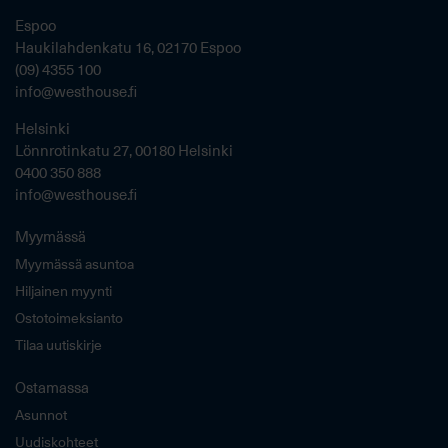
Espoo
Haukilahdenkatu 16, 02170 Espoo
(09) 4355 100
info@westhouse.fi
Helsinki
Lönnrotinkatu 27, 00180 Helsinki
0400 350 888
info@westhouse.fi
Myymässä
Myymässä asuntoa
Hiljainen myynti
Ostotoimeksianto
Tilaa uutiskirje
Ostamassa
Asunnot
Uudiskohteet