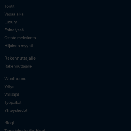
Tontit
Vapaa-aika
Luxury
Esittelyssä
Ostotoimeksianto
Hiljainen myynti
Rakennuttajalle
Rakennuttajalle
Westhouse
Yritys
Välittäjät
Työpaikat
Yhteystiedot
Blogi
Tervetuloa kotiin -blogi