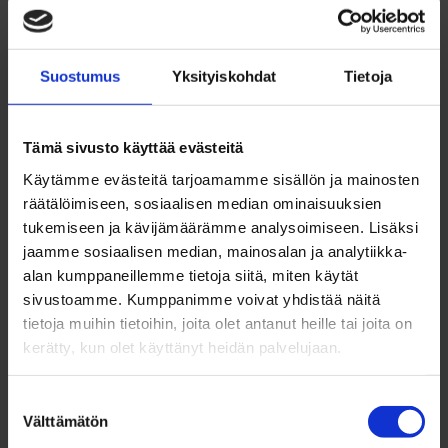
huhtikuu 2023
maaliskuu 2023
helmikuu 2023
Suostumus
Yksityiskohdat
Tietoja
tammikuu 2023
joulukuu 2022
marraskuu 2022
Tämä sivusto käyttää evästeitä
lokakuu 2022
Käytämme evästeitä tarjoamamme sisällön ja mainosten
syyskuu 2022
räätälöimiseen, sosiaalisen median ominaisuuksien
elokuu 2022
tukemiseen ja kävijämäärämme analysoimiseen. Lisäksi
heinäkuu 2022
jaamme sosiaalisen median, mainosalan ja analytiikka-
kesäkuu 2022
alan kumppaneillemme tietoja siitä, miten käytät
toukokuu 2022
sivustoamme. Kumppanimme voivat yhdistää näitä
huhtikuu 2022
tietoja muihin tietoihin, joita olet antanut heille tai joita on
maaliskuu 2022
kerätty, kun olet käyttänyt heidän palvelujaan.
helmikuu 2022
tammikuu 2022
Suostumuksen
joulukuu 2021
Välttämätön
valinta
marraskuu 2021