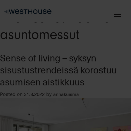
Skip
to
Avainsana:
naantalin
content
asuntomessut
Sense of living – syksyn
sisustustrendeissä korostuu
asumisen aistikkuus
31.8.2022
annakuisma
Posted on
by