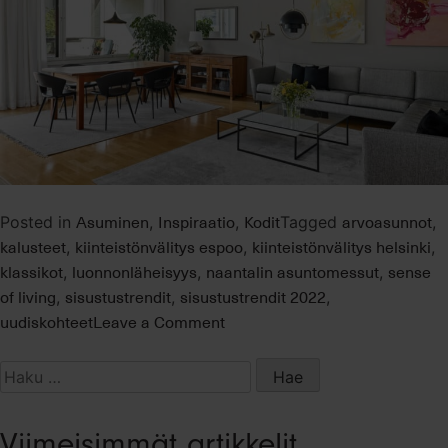
Asuminen
Inspiraatio
Kodit
arvoasunnot
Posted in
,
,
Tagged
,
kalusteet
kiinteistönvälitys espoo
kiinteistönvälitys helsinki
,
,
,
klassikot
luonnonläheisyys
naantalin asuntomessut
sense
,
,
,
of living
sisustustrendit
sisustustrendit 2022
,
,
,
on
uudiskohteet
Leave a Comment
Sense
of
Haku:
living
–
Viimeisimmät artikkelit
syksyn