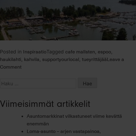
Inspiraatio
cafe mallsten
espoo
Posted in
Tagged
,
,
haukilahti
kahvila
supportyourlocal
tueyrittäjää
Leave a
,
,
,
on
Comment
Café
Mellsten
Haku:
–
Support
Viimeisimmät artikkelit
your
local
Asuntomarkkinat vilkastuneet viime kevättä
enemmän
Loma-asunto – arjen vastapainoa,