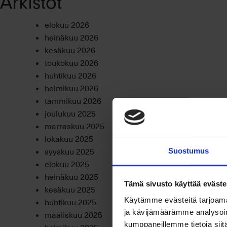
Arkistot
elokuu 2026
heinäkuu 2026
kesäkuu 2026
toukokuu 2026
huhtikuu 2026
helmikuu 2026
tammikuu 2026
joulukuu 2025
marraskuu 2025
lokakuu 2025
syyskuu 2025
Suostumus
elokuu 2025
heinäkuu 2025
Tämä sivusto käyttää eväste
kesäkuu 2025
huhtikuu 2025
Käytämme evästeitä tarjoama
ja kävijämäärämme analysoim
maaliskuu 2025
kumppaneillemme tietoja siitä
helmikuu 2025