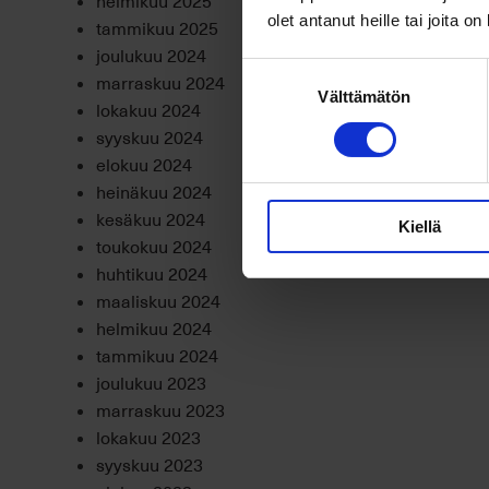
olet antanut heille tai joita o
tammikuu 2025
joulukuu 2024
Suostumuksen
marraskuu 2024
Välttämätön
valinta
lokakuu 2024
syyskuu 2024
elokuu 2024
heinäkuu 2024
kesäkuu 2024
Kiellä
toukokuu 2024
huhtikuu 2024
maaliskuu 2024
helmikuu 2024
tammikuu 2024
joulukuu 2023
marraskuu 2023
lokakuu 2023
syyskuu 2023