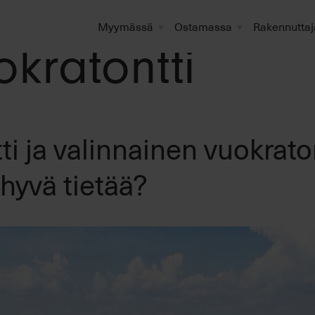
Myymässä
Ostamassa
Rakennuttaj
okratontti
i ja valinnainen vuokraton
 hyvä tietää?