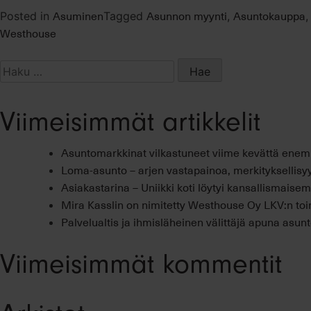
Asuminen
Asunnon myynti
Asuntokauppa
Posted in
Tagged
,
Westhouse
Haku:
Viimeisimmät artikkelit
Asuntomarkkinat vilkastuneet viime kevättä ene
Loma-asunto – arjen vastapainoa, merkityksellisyy
Asiakastarina – Uniikki koti löytyi kansallismais
Mira Kasslin on nimitetty Westhouse Oy LKV:n toi
Palvelualtis ja ihmisläheinen välittäjä apuna asu
Viimeisimmät kommentit