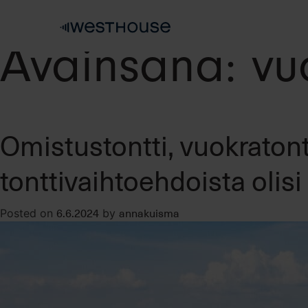
Skip
to
content
Avainsana:
vu
Omistustontti, vuokratontt
tonttivaihtoehdoista olisi
6.6.2024
annakuisma
Posted on
by