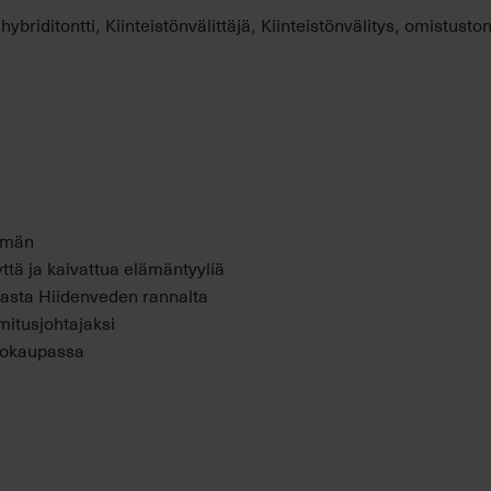
hybriditontti
Kiinteistönvälittäjä
Kiinteistönvälitys
omistuston
,
,
,
,
mmän
ttä ja kaivattua elämäntyyliä
emasta Hiidenveden rannalta
mitusjohtajaksi
ntokaupassa