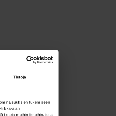
Tietoja
 ominaisuuksien tukemiseen
tiikka-alan
ietoja muihin tietoihin, joita