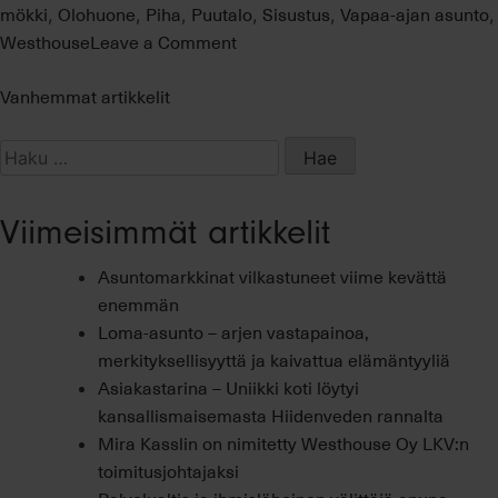
mökki
Olohuone
Piha
Puutalo
Sisustus
Vapaa-ajan asunto
,
,
,
,
,
,
on
Westhouse
Leave a Comment
Sadunomaista
mökkitunnelmaa
Artikkelien
Vanhemmat artikkelit
selaus
Haku:
Viimeisimmät artikkelit
Asuntomarkkinat vilkastuneet viime kevättä
enemmän
Loma-asunto – arjen vastapainoa,
merkityksellisyyttä ja kaivattua elämäntyyliä
Asiakastarina – Uniikki koti löytyi
kansallismaisemasta Hiidenveden rannalta
Mira Kasslin on nimitetty Westhouse Oy LKV:n
toimitusjohtajaksi
Palvelualtis ja ihmisläheinen välittäjä apuna