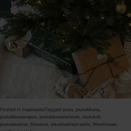
Inspiraatio
joulu
jouluikkuna
Posted in
Tagged
,
,
jouluikkunaespoo
jouluikkunahelsinki
Joulukoti
,
,
,
joulusisustus
Sisustus
sisustusinspiraatio
Westhouse
,
,
,
,