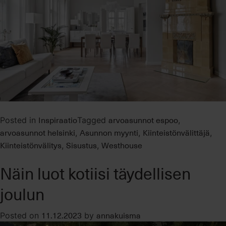
Inspiraatio
arvoasunnot espoo
Posted in
Tagged
,
arvoasunnot helsinki
Asunnon myynti
Kiinteistönvälittäjä
,
,
,
Kiinteistönvälitys
Sisustus
Westhouse
,
,
Näin luot kotiisi täydellisen
joulun
11.12.2023
annakuisma
Posted on
by