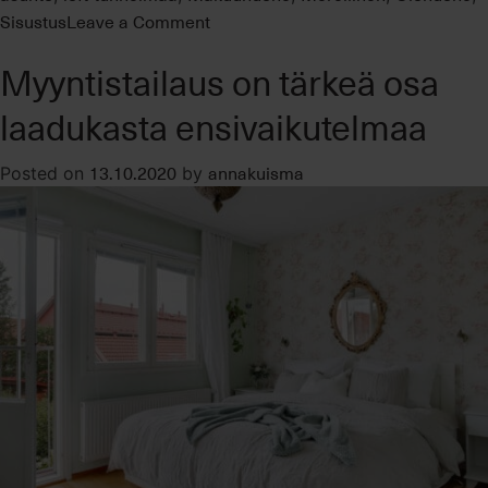
on
Sisustus
Leave a Comment
Moderni
Myyntistailaus on tärkeä osa
loft-
asunto
laadukasta ensivaikutelmaa
merellisessä
ympäristössä
13.10.2020
annakuisma
Posted on
by