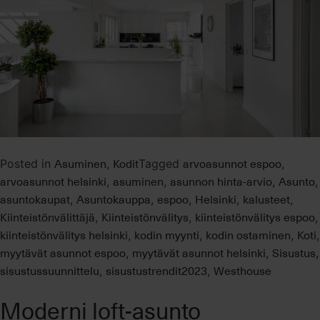
Asuminen
Kodit
arvoasunnot espoo
Posted in
,
Tagged
,
arvoasunnot helsinki
asuminen
asunnon hinta-arvio
Asunto
,
,
,
,
asuntokaupat
Asuntokauppa
espoo
Helsinki
kalusteet
,
,
,
,
,
Kiinteistönvälittäjä
Kiinteistönvälitys
kiinteistönvälitys espoo
,
,
,
kiinteistönvälitys helsinki
kodin myynti
kodin ostaminen
Koti
,
,
,
,
myytävät asunnot espoo
myytävät asunnot helsinki
Sisustus
,
,
,
sisustussuunnittelu
sisustustrendit2023
Westhouse
,
,
Moderni loft-asunto