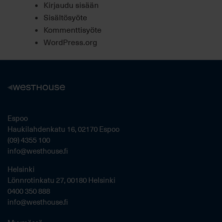
Kirjaudu sisään
Sisältösyöte
Kommenttisyöte
WordPress.org
Espoo
Haukilahdenkatu 16, 02170 Espoo
(09) 4355 100
info@westhouse.fi
Helsinki
Lönnrotinkatu 27, 00180 Helsinki
0400 350 888
info@westhouse.fi