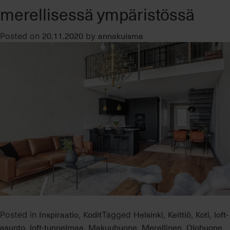
merellisessä ympäristössä
20.11.2020
annakuisma
Posted on
by
Inspiraatio
Kodit
Helsinki
Keittiö
Koti
loft-
Posted in
,
Tagged
,
,
,
asunto
loft-tunnelmaa
Makuuhuone
Merellinen
Olohuone
,
,
,
,
,