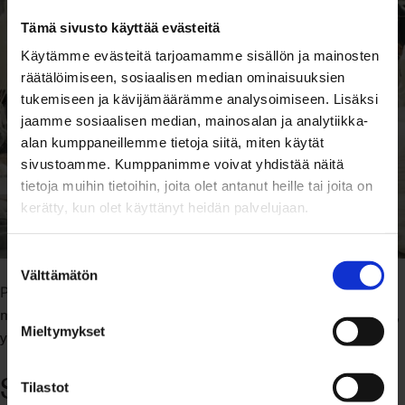
Tämä sivusto käyttää evästeitä
Käytämme evästeitä tarjoamamme sisällön ja mainosten
räätälöimiseen, sosiaalisen median ominaisuuksien
tukemiseen ja kävijämäärämme analysoimiseen. Lisäksi
jaamme sosiaalisen median, mainosalan ja analytiikka-
alan kumppaneillemme tietoja siitä, miten käytät
sivustoamme. Kumppanimme voivat yhdistää näitä
tietoja muihin tietoihin, joita olet antanut heille tai joita on
kerätty, kun olet käyttänyt heidän palvelujaan.
Suostumuksen
Välttämätön
valinta
Inspiraatio
Cafelatte Lifestyle
lifestyle
Posted in
Tagged
,
myymälä
Sisustus
sisutuspuoti
stailaus
Support your local
,
,
,
,
,
Mieltymykset
on
yhteistyö
Leave a Comment
Cafelatte
Sadunomaista
Lifestyle
Tilastot
–