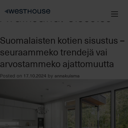
Skip
to
Avainsana:
Sisustus
content
Suomalaisten kotien sisustus –
seuraammeko trendejä vai
arvostammeko ajattomuutta
17.10.2024
annakuisma
Posted on
by