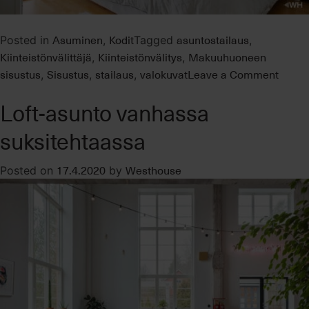
Asuminen
Kodit
asuntostailaus
Posted in
,
Tagged
,
Kiinteistönvälittäjä
Kiinteistönvälitys
Makuuhuoneen
,
,
on
sisustus
Sisustus
stailaus
valokuvat
Leave a Comment
,
,
,
Myynti
Loft-asunto vanhassa
on
tärke
suksitehtaassa
osa
laadu
17.4.2020
Westhouse
Posted on
by
ensiv