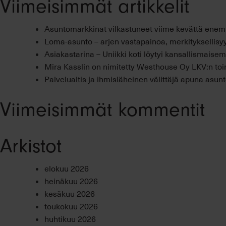
Viimeisimmät artikkelit
Asuntomarkkinat vilkastuneet viime kevättä ene
Loma-asunto – arjen vastapainoa, merkityksellisyy
Asiakastarina – Uniikki koti löytyi kansallismais
Mira Kasslin on nimitetty Westhouse Oy LKV:n toi
Palvelualtis ja ihmisläheinen välittäjä apuna asu
Viimeisimmät kommentit
Arkistot
elokuu 2026
heinäkuu 2026
kesäkuu 2026
toukokuu 2026
huhtikuu 2026