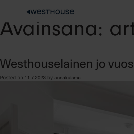
Skip
to
content
Avainsana:
ar
Westhouselainen jo vuo
11.7.2023
annakuisma
Posted on
by