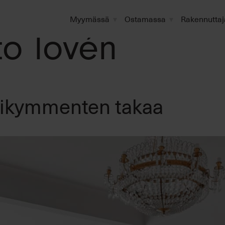
Myymässä
Ostamassa
Rakennuttaj
to lovén
sikymmenten takaa