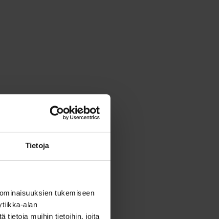
Tietoja
 ominaisuuksien tukemiseen
tiikka-alan
ietoja muihin tietoihin, joita