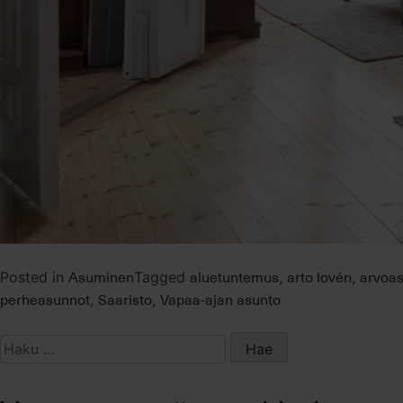
Asuminen
aluetuntemus
arto lovén
arvoas
Posted in
Tagged
,
,
perheasunnot
Saaristo
Vapaa-ajan asunto
,
,
Haku: