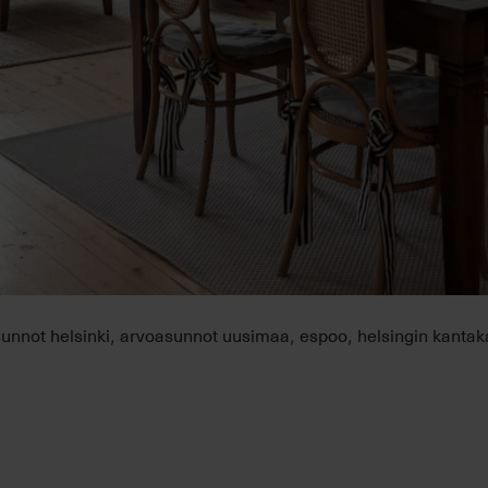
unnot helsinki
arvoasunnot uusimaa
espoo
helsingin kanta
,
,
,