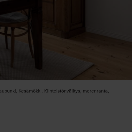
kaupunki
Kesämökki
Kiinteistönvälitys
merenranta
,
,
,
,