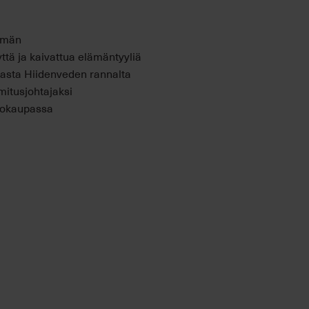
mmän
ttä ja kaivattua elämäntyyliä
emasta Hiidenveden rannalta
mitusjohtajaksi
ntokaupassa