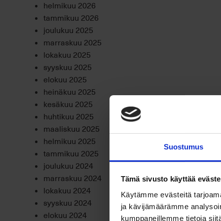
helmikuu 2026
tammikuu 2026
joulukuu 2025
marraskuu 2025
lokakuu 2025
syyskuu 2025
elokuu 2025
heinäkuu 2025
kesäkuu 2025
huhtikuu 2025
maaliskuu 2025
helmikuu 2025
Suostumus
tammikuu 2025
joulukuu 2024
marraskuu 2024
Tämä sivusto käyttää eväste
lokakuu 2024
Käytämme evästeitä tarjoama
syyskuu 2024
ja kävijämäärämme analysoim
elokuu 2024
kumppaneillemme tietoja siitä