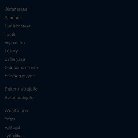
Ostamassa
Asunnot
Uudiskohteet
Tontit
Vapaa-aika
Luxury
Esittelyssä
Ostotoimeksianto
Hiljainen myynti
Rakennuttajalle
Rakennuttajalle
Westhouse
Yritys
Välittäjät
Työpaikat