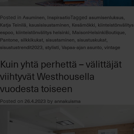
Asuminen
Inspiraatio
asumisenluksus
Posted in
,
Tagged
,
Katja Teinilä
kausisisustaminen
Kesämökki
kiinteistönvälitys
,
,
,
espoo
kiinteistönvälitys helsinki
MaisonHelsinkiBoutique
,
,
,
Pantone
silkkikukat
sisustaminen
sisustuskukat
,
,
,
,
sisustustrendit2023
stylisti
Vapaa-ajan asunto
vintage
,
,
,
Kuin yhtä perhettä – välittäjät
viihtyvät Westhousella
vuodesta toiseen
26.4.2023
annakuisma
Posted on
by