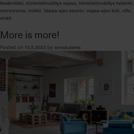
Kesämökki
kiinteistönvälitys espoo
kiinteistönvälitys helsinki
,
,
,
merenranta
mökki
Vapaa-ajan asunto
vapaa-ajan koti
villa
,
,
,
,
,
vinkit
More is more!
15.5.2023
annakuisma
Posted on
by