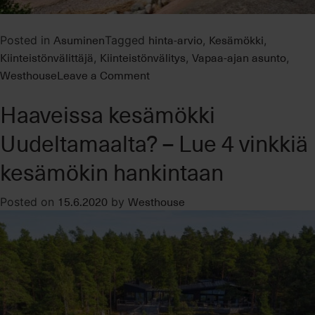
Asuminen
hinta-arvio
Kesämökki
Posted in
Tagged
,
,
Kiinteistönvälittäjä
Kiinteistönvälitys
Vapaa-ajan asunto
,
,
,
on
Westhouse
Leave a Comment
Unelmien
Haaveissa kesämökki
kesämökki
–
Uudeltamaalta? – Lue 4 vinkkiä
tällaisista
kesäasunnoista
kesämökin hankintaan
haaveillaan
juuri
15.6.2020
Westhouse
Posted on
by
nyt