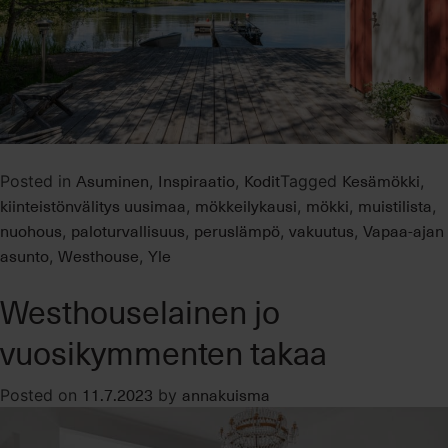
Asuminen
Inspiraatio
Kodit
Kesämökki
Posted in
,
,
Tagged
,
kiinteistönvälitys uusimaa
mökkeilykausi
mökki
muistilista
,
,
,
,
nuohous
paloturvallisuus
peruslämpö
vakuutus
Vapaa-ajan
,
,
,
,
asunto
Westhouse
Yle
,
,
Westhouselainen jo
vuosikymmenten takaa
11.7.2023
annakuisma
Posted on
by