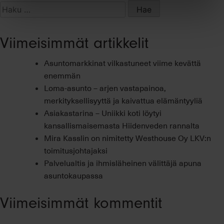
mökkitunnelmaa
Haku:
Viimeisimmät artikkelit
Asuntomarkkinat vilkastuneet viime kevättä
enemmän
Loma-asunto – arjen vastapainoa,
merkityksellisyyttä ja kaivattua elämäntyyliä
Asiakastarina – Uniikki koti löytyi
kansallismaisemasta Hiidenveden rannalta
Mira Kasslin on nimitetty Westhouse Oy LKV:n
toimitusjohtajaksi
Palvelualtis ja ihmisläheinen välittäjä apuna
asuntokaupassa
Viimeisimmät kommentit