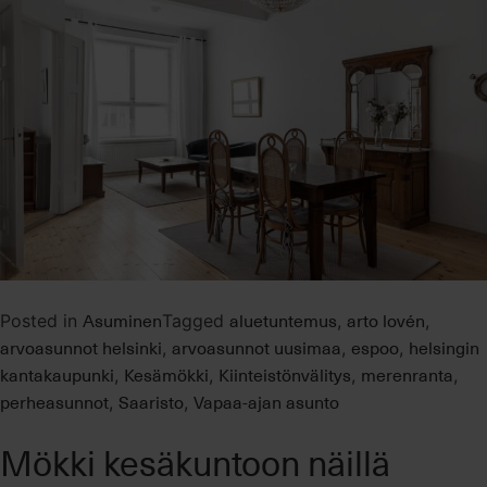
Asuminen
aluetuntemus
arto lovén
Posted in
Tagged
,
,
arvoasunnot helsinki
arvoasunnot uusimaa
espoo
helsingin
,
,
,
kantakaupunki
Kesämökki
Kiinteistönvälitys
merenranta
,
,
,
,
perheasunnot
Saaristo
Vapaa-ajan asunto
,
,
Mökki kesäkuntoon näillä