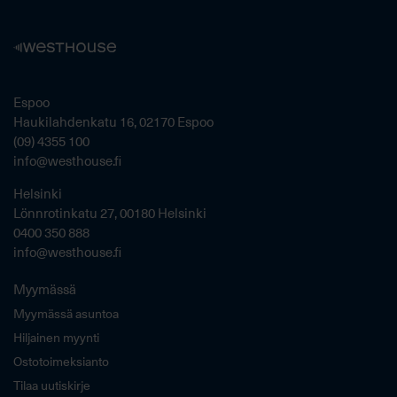
Espoo
Haukilahdenkatu 16, 02170 Espoo
(09) 4355 100
info@westhouse.fi
Helsinki
Lönnrotinkatu 27, 00180 Helsinki
0400 350 888
info@westhouse.fi
Myymässä
Myymässä asuntoa
Hiljainen myynti
Ostotoimeksianto
Tilaa uutiskirje