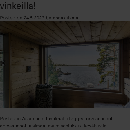
vinkeillä!
24.5.2023
annakuisma
Posted on
by
Asuminen
Inspiraatio
arvoasunnot
Posted in
,
Tagged
,
arvoasunnot uusimaa
asumisenluksus
kesähuvila
,
,
,