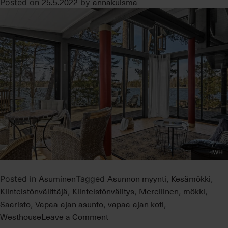
25.5.2022
annakuisma
Posted on
by
Asuminen
Asunnon myynti
Kesämökki
Posted in
Tagged
,
,
Kiinteistönvälittäjä
Kiinteistönvälitys
Merellinen
mökki
,
,
,
,
Saaristo
Vapaa-ajan asunto
vapaa-ajan koti
,
,
,
on
Westhouse
Leave a Comment