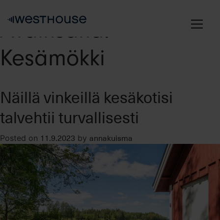
Skip
to
Avainsana:
content
Kesämökki
Näillä vinkeillä kesäkotisi
talvehtii turvallisesti
11.9.2023
annakuisma
Posted on
by