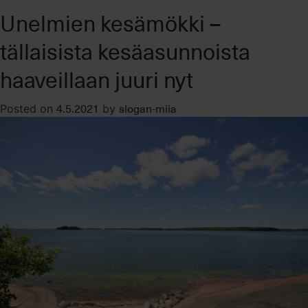
Kesämökit
Unelmien kesämökki –
myydään
nyt
tällaisista kesäasunnoista
–
Lue
haaveillaan juuri nyt
vinkit
mökin
4.5.2021
slogan-miia
Posted on
by
myyntiin