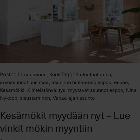
Asuminen
Kodit
aluetuntemus
Posted in
,
Tagged
,
arvoasunnot uusimaa
asunnon hinta-arvio espoo
espoo
,
,
,
Kesämökki
Kiinteistönvälitys
myytävät asunnot espoo
Nina
,
,
,
Nykopp
sisustaminen
Vapaa-ajan asunto
,
,
Kesämökit myydään nyt – Lue
vinkit mökin myyntiin