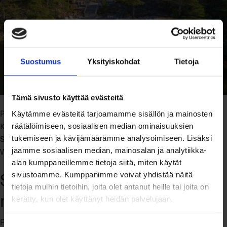
Suostumus
Yksityiskohdat
Tietoja
Tämä sivusto käyttää evästeitä
Kodit
Kesämökki
Kiinteistönvälittäjä
Posted in
Tagged
,
,
Käytämme evästeitä tarjoamamme sisällön ja mainosten
Kiinteistönvälitys
Maalaisromantiikkaa
Merellinen
mökki
,
,
,
,
räätälöimiseen, sosiaalisen median ominaisuuksien
Saaristo
Vapaa-ajan asunto
vapaa-ajan koti
tukemiseen ja kävijämäärämme analysoimiseen. Lisäksi
,
,
,
on
Westhouse
Leave a Comment
jaamme sosiaalisen median, mainosalan ja analytiikka-
Haaveissa
alan kumppaneillemme tietoja siitä, miten käytät
Sadunomaista
kesämökki
sivustoamme. Kumppanimme voivat yhdistää näitä
Uudeltamaalta?
tietoja muihin tietoihin, joita olet antanut heille tai joita on
mökkitunnelmaa
–
kerätty, kun olet käyttänyt heidän palvelujaan.
Lue
26.3.2020
Westhouse
Posted on
by
4
Suostumuksen