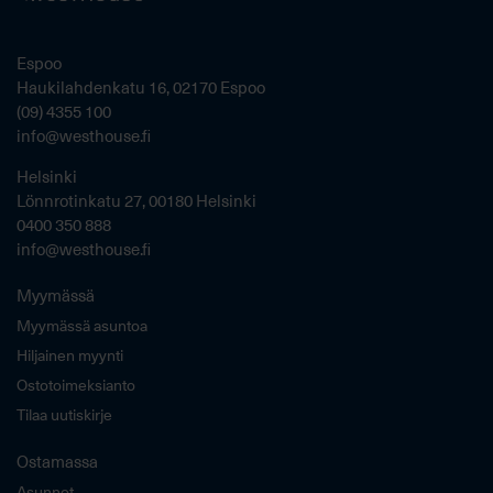
Espoo
Haukilahdenkatu 16, 02170 Espoo
(09) 4355 100
info@westhouse.fi
Helsinki
Lönnrotinkatu 27, 00180 Helsinki
0400 350 888
info@westhouse.fi
Myymässä
Myymässä asuntoa
Hiljainen myynti
Ostotoimeksianto
Tilaa uutiskirje
Ostamassa
Asunnot