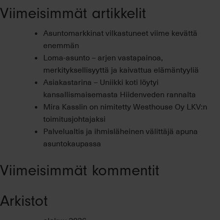
Viimeisimmät artikkelit
–
Näi
Asuntomarkkinat vilkastuneet viime kevättä
tun
enemmän
hyv
Loma-asunto – arjen vastapainoa,
väli
merkityksellisyyttä ja kaivattua elämäntyyliä
Asiakastarina – Uniikki koti löytyi
kansallismaisemasta Hiidenveden rannalta
Mira Kasslin on nimitetty Westhouse Oy LKV:n
toimitusjohtajaksi
Palvelualtis ja ihmisläheinen välittäjä apuna
asuntokaupassa
Viimeisimmät kommentit
Arkistot