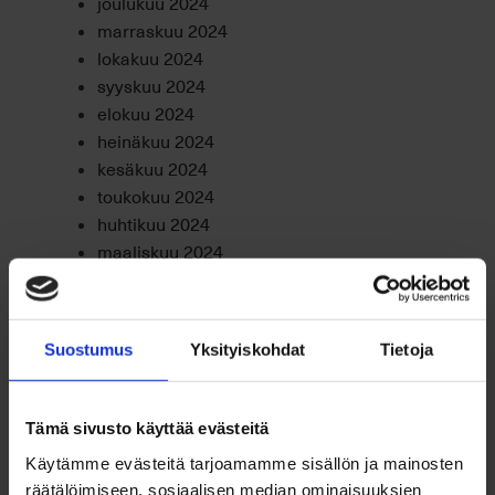
joulukuu 2024
marraskuu 2024
lokakuu 2024
syyskuu 2024
elokuu 2024
heinäkuu 2024
kesäkuu 2024
toukokuu 2024
huhtikuu 2024
maaliskuu 2024
helmikuu 2024
tammikuu 2024
joulukuu 2023
Suostumus
Yksityiskohdat
Tietoja
marraskuu 2023
lokakuu 2023
syyskuu 2023
Tämä sivusto käyttää evästeitä
elokuu 2023
Käytämme evästeitä tarjoamamme sisällön ja mainosten
heinäkuu 2023
räätälöimiseen, sosiaalisen median ominaisuuksien