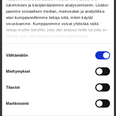
kesäkuu 2023
tukemiseen ja kävijämäärämme analysoimiseen. Lisäksi
toukokuu 2023
jaamme sosiaalisen median, mainosalan ja analytiikka-
huhtikuu 2023
alan kumppaneillemme tietoja siitä, miten käytät
maaliskuu 2023
sivustoamme. Kumppanimme voivat yhdistää näitä
helmikuu 2023
tietoja muihin tietoihin, joita olet antanut heille tai joita on
tammikuu 2023
kerätty, kun olet käyttänyt heidän palvelujaan.
joulukuu 2022
marraskuu 2022
Suostumuksen
lokakuu 2022
Välttämätön
valinta
syyskuu 2022
elokuu 2022
Mieltymykset
heinäkuu 2022
kesäkuu 2022
toukokuu 2022
Tilastot
huhtikuu 2022
maaliskuu 2022
Markkinointi
helmikuu 2022
tammikuu 2022