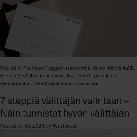
Asuminen
asiantuntija
Kiinteistönvälittäjä
Posted in
Tagged
,
,
Kiinteistönvälitys
kuolinpesä
lkv
Perintö
perunkirja
,
,
,
,
,
on
Perunkirjoitus
Westhouse
Leave a Comment
,
Miten
7 steppiä välittäjän valintaan –
toimia
perintötilanteissa
Näin tunnistat hyvän välittäjän
kun
peritään
6.8.2020
Westhouse
Posted on
by
asunto-
osake