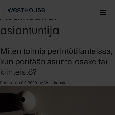
Skip
to
Avainsana:
content
asiantuntija
Miten toimia perintötilanteissa,
kun peritään asunto-osake tai
kiinteistö?
9.9.2020
Westhouse
Posted on
by