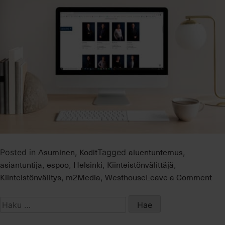
tai
kiinteistö?
Asuminen
Kodit
aluentuntemus
Posted in
,
Tagged
,
asiantuntija
espoo
Helsinki
Kiinteistönvälittäjä
,
,
,
,
on
Kiinteistönvälitys
m2Media
Westhouse
Leave a Comment
,
,
7
ste
Haku:
väli
val