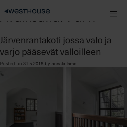
Skip
to
Avainsana:
Parvi
content
Järvenrantakoti jossa valo ja
varjo pääsevät valloilleen
31.5.2018
annakuisma
Posted on
by