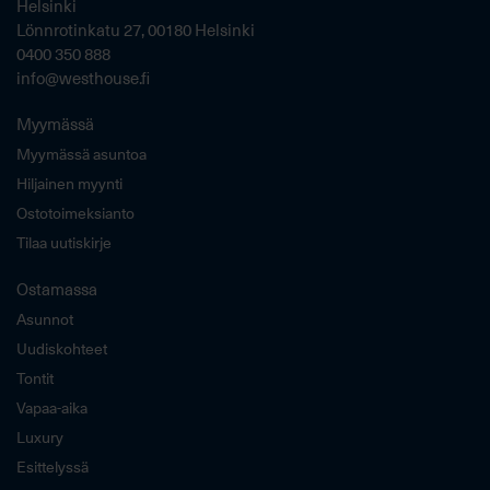
Helsinki
Lönnrotinkatu 27, 00180 Helsinki
0400 350 888
info@westhouse.fi
Myymässä
Myymässä asuntoa
Hiljainen myynti
Ostotoimeksianto
Tilaa uutiskirje
Ostamassa
Asunnot
Uudiskohteet
Tontit
Vapaa-aika
Luxury
Esittelyssä