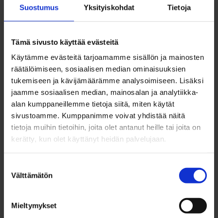
Suostumus
Yksityiskohdat
Tietoja
marraskuu 2022
lokakuu 2022
syyskuu 2022
Tämä sivusto käyttää evästeitä
elokuu 2022
Käytämme evästeitä tarjoamamme sisällön ja mainosten
heinäkuu 2022
räätälöimiseen, sosiaalisen median ominaisuuksien
kesäkuu 2022
tukemiseen ja kävijämäärämme analysoimiseen. Lisäksi
toukokuu 2022
jaamme sosiaalisen median, mainosalan ja analytiikka-
huhtikuu 2022
alan kumppaneillemme tietoja siitä, miten käytät
maaliskuu 2022
sivustoamme. Kumppanimme voivat yhdistää näitä
helmikuu 2022
tietoja muihin tietoihin, joita olet antanut heille tai joita on
tammikuu 2022
kerätty, kun olet käyttänyt heidän palvelujaan.
joulukuu 2021
marraskuu 2021
Suostumuksen
lokakuu 2021
Välttämätön
valinta
syyskuu 2021
elokuu 2021
heinäkuu 2021
Mieltymykset