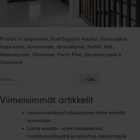
Inspiraatio
Kodit
Asunto
Hannusjärvi
Posted in
,
Tagged
,
,
Inspiraatio
Järvenranta
Järvinäkymä
Keittiö
Koti
,
,
,
,
,
Makuuhuone
Olohuone
Parvi
Piha
Sisustus
Leave a
,
,
,
,
on
Comment
Järvenrantakoti
jossa
Haku:
valo
ja
Viimeisimmät artikkelit
varjo
pääsevät
Asuntomarkkinat vilkastuneet viime kevättä
valloilleen
enemmän
Loma-asunto – arjen vastapainoa,
merkityksellisyyttä ja kaivattua elämäntyyliä