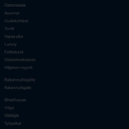
Ostamassa
Asunnot
Uudiskohteet
Tontit
Vapaa-aika
Luxury
Esittelyssä
Ostotoimeksianto
Hiljainen myynti
Rakennuttajalle
Rakennuttajalle
Westhouse
Yritys
Välittäjät
Työpaikat