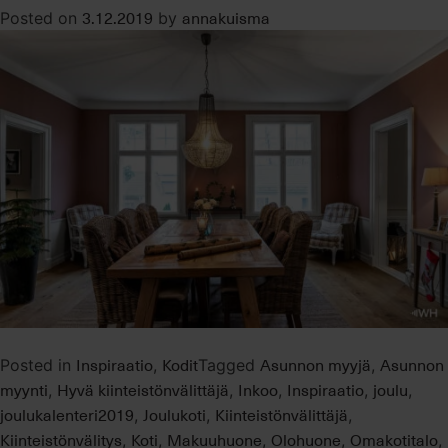
3.12.2019
annakuisma
Posted on
by
Inspiraatio
Kodit
Asunnon myyjä
Asunnon
Posted in
,
Tagged
,
myynti
Hyvä kiinteistönvälittäjä
Inkoo
Inspiraatio
joulu
,
,
,
,
,
joulukalenteri2019
Joulukoti
Kiinteistönvälittäjä
,
,
,
Kiinteistönvälitys
Koti
Makuuhuone
Olohuone
Omakotitalo
,
,
,
,
,