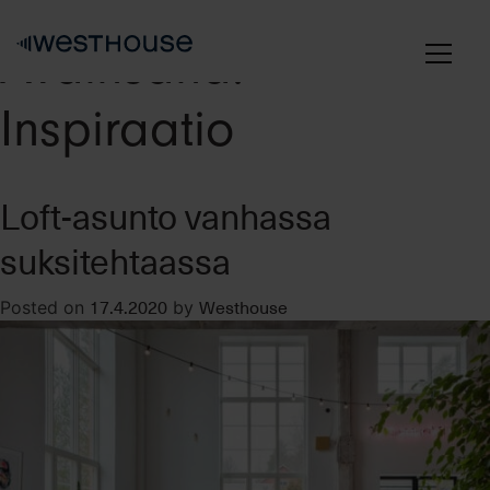
Skip
to
Avainsana:
content
Inspiraatio
Loft-asunto vanhassa
suksitehtaassa
17.4.2020
Westhouse
Posted on
by