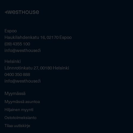
Espoo
Haukilahdenkatu 16, 02170 Espoo
(09) 4355 100
info@westhouse.fi
Helsinki
Lönnrotinkatu 27, 00180 Helsinki
0400 350 888
info@westhouse.fi
Myymässä
Myymässä asuntoa
Hiljainen myynti
Ostotoimeksianto
Tilaa uutiskirje