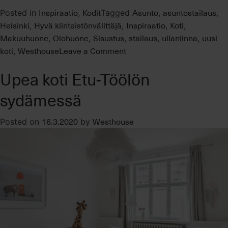
Inspiraatio
Kodit
Asunto
asuntostailaus
Posted in
,
Tagged
,
,
Helsinki
Hyvä kiinteistönvälittäjä
Inspiraatio
Koti
,
,
,
,
Makuuhuone
Olohuone
Sisustus
stailaus
ullanlinna
uusi
,
,
,
,
,
on
koti
Westhouse
Leave a Comment
,
Meren
Upea koti Etu-Töölön
tuoksuisessa
Ullanlinnassa
sydämessä
kotoisa
kaupunkikaksio
16.3.2020
Westhouse
Posted on
by