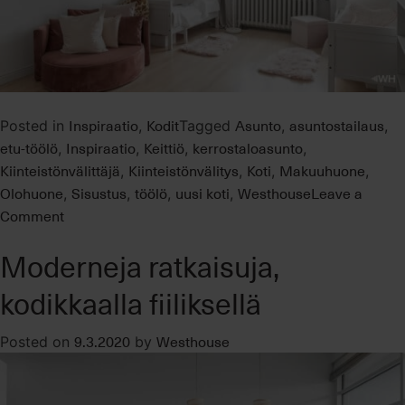
Inspiraatio
Kodit
Asunto
asuntostailaus
Posted in
,
Tagged
,
,
etu-töölö
Inspiraatio
Keittiö
kerrostaloasunto
,
,
,
,
Kiinteistönvälittäjä
Kiinteistönvälitys
Koti
Makuuhuone
,
,
,
,
Olohuone
Sisustus
töölö
uusi koti
Westhouse
Leave a
,
,
,
,
on
Comment
Upea
Moderneja ratkaisuja,
koti
Etu-
kodikkaalla fiiliksellä
Töölön
sydämessä
9.3.2020
Westhouse
Posted on
by