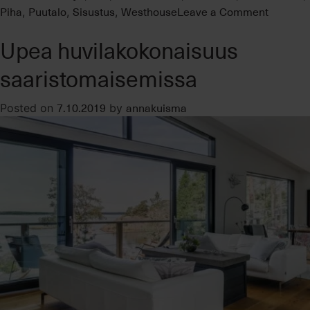
on
Piha
Puutalo
Sisustus
Westhouse
Leave a Comment
,
,
,
Kiinteist
Upea huvilakokonaisuus
lumoav
joulukoti
saaristomaisemissa
7.10.2019
annakuisma
Posted on
by