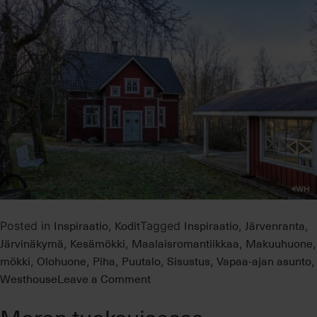
Inspiraatio
Kodit
Inspiraatio
Järvenranta
Posted in
,
Tagged
,
,
Järvinäkymä
Kesämökki
Maalaisromantiikkaa
Makuuhuone
,
,
,
,
mökki
Olohuone
Piha
Puutalo
Sisustus
Vapaa-ajan asunto
,
,
,
,
,
,
on
Westhouse
Leave a Comment
Sadunomaista
mökkitunnelmaa