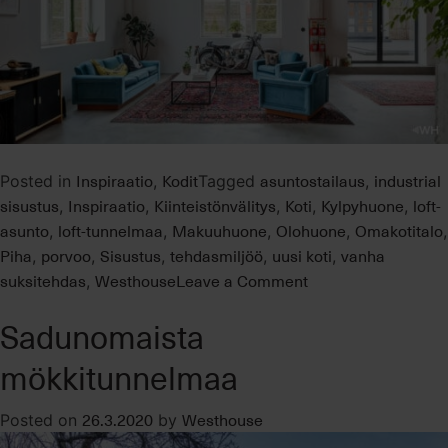
Inspiraatio
Kodit
asuntostailaus
industrial
Posted in
,
Tagged
,
sisustus
Inspiraatio
Kiinteistönvälitys
Koti
Kylpyhuone
loft-
,
,
,
,
,
asunto
loft-tunnelmaa
Makuuhuone
Olohuone
Omakotitalo
,
,
,
,
,
Piha
porvoo
Sisustus
tehdasmiljöö
uusi koti
vanha
,
,
,
,
,
on
suksitehdas
Westhouse
Leave a Comment
,
Loft-
Sadunomaista
asunto
vanhassa
mökkitunnelmaa
suksitehtaassa
26.3.2020
Westhouse
Posted on
by