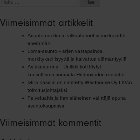
Haku:
Viimeisimmät artikkelit
Asuntomarkkinat vilkastuneet viime kevättä
enemmän
Loma-asunto – arjen vastapainoa,
merkityksellisyyttä ja kaivattua elämäntyyliä
Asiakastarina – Uniikki koti löytyi
kansallismaisemasta Hiidenveden rannalta
Mira Kasslin on nimitetty Westhouse Oy LKV:n
toimitusjohtajaksi
Palvelualtis ja ihmisläheinen välittäjä apuna
asuntokaupassa
Viimeisimmät kommentit