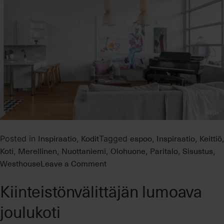
Inspiraatio
Kodit
espoo
Inspiraatio
Keittiö
Posted in
,
Tagged
,
,
,
Koti
Merellinen
Nuottaniemi
Olohuone
Paritalo
Sisustus
,
,
,
,
,
,
on
Westhouse
Leave a Comment
Moderneja
Kiinteistönvälittäjän lumoava
ratkaisuja,
kodikkaalla
joulukoti
fiiliksellä