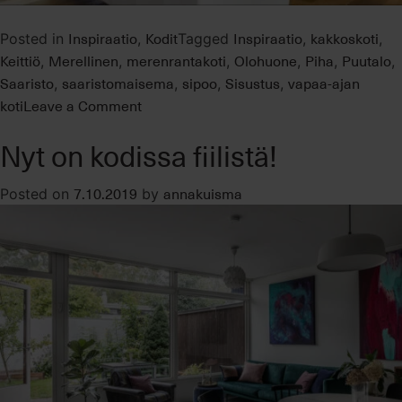
Inspiraatio
Kodit
Inspiraatio
kakkoskoti
Posted in
,
Tagged
,
,
Keittiö
Merellinen
merenrantakoti
Olohuone
Piha
Puutalo
,
,
,
,
,
,
Saaristo
saaristomaisema
sipoo
Sisustus
vapaa-ajan
,
,
,
,
on
koti
Leave a Comment
Upea
Nyt on kodissa fiilistä!
huvilakokonaisuus
saaristomaisemissa
7.10.2019
annakuisma
Posted on
by