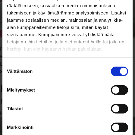
räätälöimiseen, sosiaalisen median ominaisuuksien
tukemiseen ja kävijämäärämme analysoimiseen. Lisäksi
jaamme sosiaalisen median, mainosalan ja analytiikka-
alan kumppaneillemme tietoja siitä, miten käytät
sivustoamme. Kumppanimme voivat yhdistää näitä
tietoja muihin tietoihin, joita olet antanut heille tai joita on
Inspiraatio
Kodit
avokeittiö
citykoti
Posted in
,
Tagged
,
,
kerätty, kun olet käyttänyt heidän palvelujaan.
Helsinki
Inspiraatio
Keittiö
Kerrostalo
Koti
Kylpyhuone
,
,
,
,
,
,
Lauttasaari
loft-asunto
loft-tunnelmaa
Makuuhuone
,
,
,
,
Suostumuksen
on
Sisustus
Leave a Comment
Välttämätön
valinta
Loft-
Kiinteistönvälittäjän
tunnelmaa
Mieltymykset
Lauttasaaressa
mökkiunelma Snappertunassa
Tilastot
2.9.2019
annakuisma
Posted on
by
Markkinointi