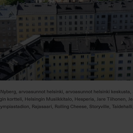
 Nyberg
arvoasunnot helsinki
arvoasunnot helsinki keskusta
,
,
,
in kortteli
Helsingin Musiikkitalo
Hesperia
Jare Tiihonen
Je
,
,
,
,
lympiastadion
Rajasaari
Rolling Cheese
Storyville
Taidehalli
,
,
,
,