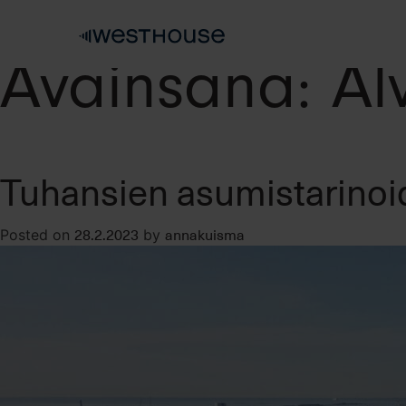
Skip
to
content
Avainsana:
Al
Tuhansien asumistarinoi
28.2.2023
annakuisma
Posted on
by