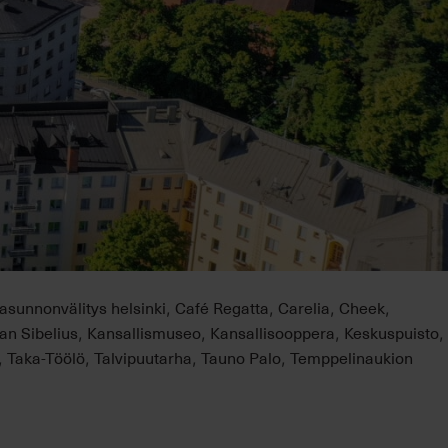
asunnonvälitys helsinki
Café Regatta
Carelia
Cheek
,
,
,
,
an Sibelius
Kansallismuseo
Kansallisooppera
Keskuspuisto
,
,
,
,
Taka-Töölö
Talvipuutarha
Tauno Palo
Temppelinaukion
,
,
,
,