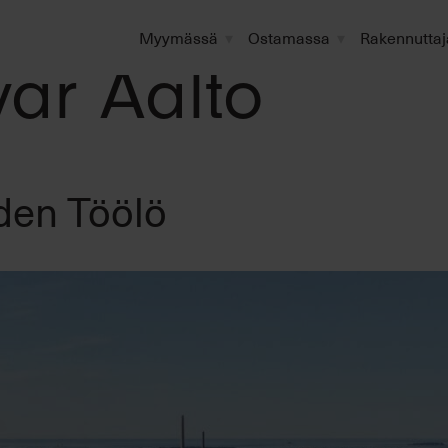
Myymässä
Ostamassa
Rakennuttaj
var Aalto
den Töölö