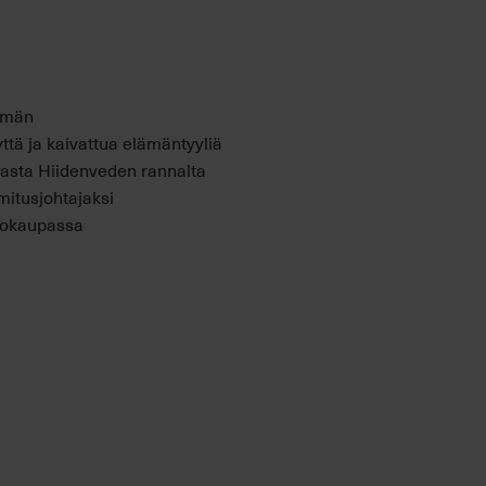
mmän
ttä ja kaivattua elämäntyyliä
emasta Hiidenveden rannalta
mitusjohtajaksi
ntokaupassa