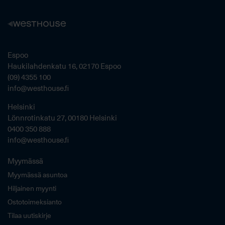
Espoo
Haukilahdenkatu 16, 02170 Espoo
(09) 4355 100
info@westhouse.fi
Helsinki
Lönnrotinkatu 27, 00180 Helsinki
0400 350 888
info@westhouse.fi
Myymässä
Myymässä asuntoa
Hiljainen myynti
Ostotoimeksianto
Tilaa uutiskirje