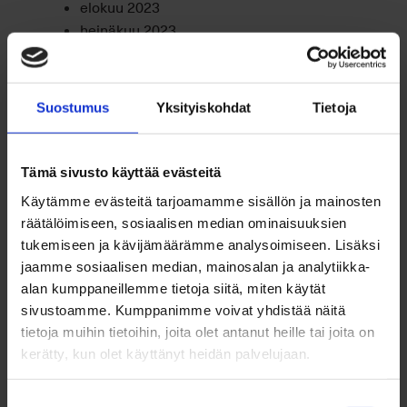
elokuu 2023
heinäkuu 2023
kesäkuu 2023
toukokuu 2023
huhtikuu 2023
Suostumus
Yksityiskohdat
Tietoja
maaliskuu 2023
helmikuu 2023
tammikuu 2023
Tämä sivusto käyttää evästeitä
joulukuu 2022
Käytämme evästeitä tarjoamamme sisällön ja mainosten
marraskuu 2022
räätälöimiseen, sosiaalisen median ominaisuuksien
lokakuu 2022
tukemiseen ja kävijämäärämme analysoimiseen. Lisäksi
syyskuu 2022
jaamme sosiaalisen median, mainosalan ja analytiikka-
elokuu 2022
alan kumppaneillemme tietoja siitä, miten käytät
heinäkuu 2022
sivustoamme. Kumppanimme voivat yhdistää näitä
kesäkuu 2022
tietoja muihin tietoihin, joita olet antanut heille tai joita on
toukokuu 2022
kerätty, kun olet käyttänyt heidän palvelujaan.
huhtikuu 2022
maaliskuu 2022
Suostumuksen