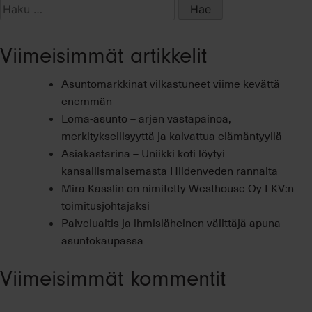
Haku:
Viimeisimmät artikkelit
Asuntomarkkinat vilkastuneet viime kevättä
enemmän
Loma-asunto – arjen vastapainoa,
merkityksellisyyttä ja kaivattua elämäntyyliä
Asiakastarina – Uniikki koti löytyi
kansallismaisemasta Hiidenveden rannalta
Mira Kasslin on nimitetty Westhouse Oy LKV:n
toimitusjohtajaksi
Palvelualtis ja ihmisläheinen välittäjä apuna
asuntokaupassa
Viimeisimmät kommentit