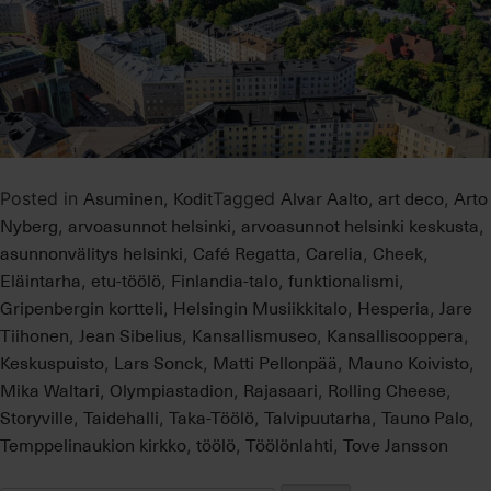
Asuminen
Kodit
Alvar Aalto
art deco
Arto
Posted in
,
Tagged
,
,
Nyberg
arvoasunnot helsinki
arvoasunnot helsinki keskusta
,
,
,
asunnonvälitys helsinki
Café Regatta
Carelia
Cheek
,
,
,
,
Eläintarha
etu-töölö
Finlandia-talo
funktionalismi
,
,
,
,
Gripenbergin kortteli
Helsingin Musiikkitalo
Hesperia
Jare
,
,
,
Tiihonen
Jean Sibelius
Kansallismuseo
Kansallisooppera
,
,
,
,
Keskuspuisto
Lars Sonck
Matti Pellonpää
Mauno Koivisto
,
,
,
,
Mika Waltari
Olympiastadion
Rajasaari
Rolling Cheese
,
,
,
,
Storyville
Taidehalli
Taka-Töölö
Talvipuutarha
Tauno Palo
,
,
,
,
,
Temppelinaukion kirkko
töölö
Töölönlahti
Tove Jansson
,
,
,