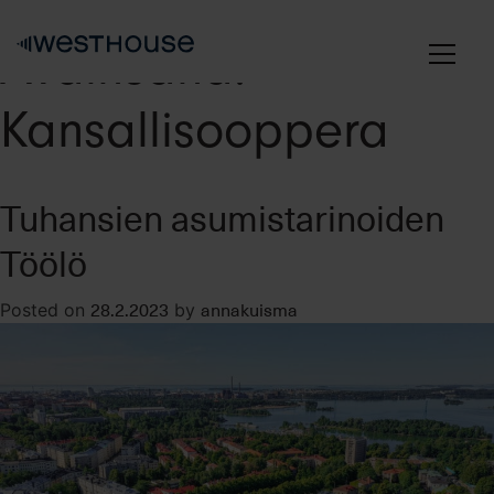
Skip
to
Avainsana:
content
Kansallisooppera
Tuhansien asumistarinoiden
Töölö
28.2.2023
annakuisma
Posted on
by