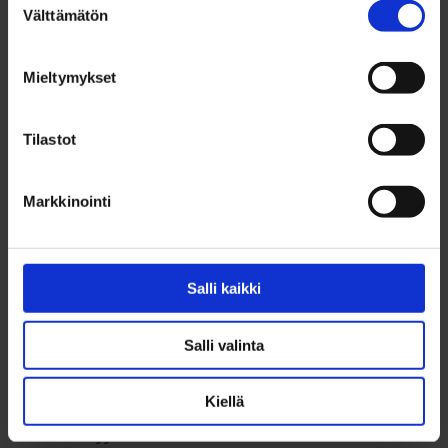
helmikuu 2022
Välttämätön
valinta
tammikuu 2022
joulukuu 2021
Mieltymykset
marraskuu 2021
lokakuu 2021
syyskuu 2021
Tilastot
elokuu 2021
heinäkuu 2021
Markkinointi
kesäkuu 2021
toukokuu 2021
huhtikuu 2021
maaliskuu 2021
Salli kaikki
helmikuu 2021
tammikuu 2021
Salli valinta
joulukuu 2020
marraskuu 2020
Kiellä
lokakuu 2020
syyskuu 2020