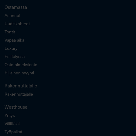
Ostamassa
Asunnot
Uudiskohteet
Tontit
Vapaa-aika
Luxury
Esittelyssä
Ostotoimeksianto
Hiljainen myynti
Rakennuttajalle
Rakennuttajalle
Westhouse
Yritys
Välittäjät
Työpaikat