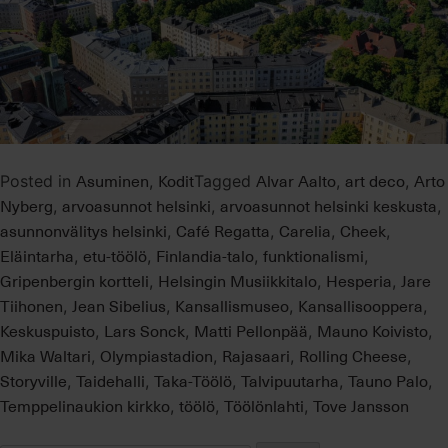
Asuminen
Kodit
Alvar Aalto
art deco
Arto
Posted in
,
Tagged
,
,
Nyberg
arvoasunnot helsinki
arvoasunnot helsinki keskusta
,
,
,
asunnonvälitys helsinki
Café Regatta
Carelia
Cheek
,
,
,
,
Eläintarha
etu-töölö
Finlandia-talo
funktionalismi
,
,
,
,
Gripenbergin kortteli
Helsingin Musiikkitalo
Hesperia
Jare
,
,
,
Tiihonen
Jean Sibelius
Kansallismuseo
Kansallisooppera
,
,
,
,
Keskuspuisto
Lars Sonck
Matti Pellonpää
Mauno Koivisto
,
,
,
,
Mika Waltari
Olympiastadion
Rajasaari
Rolling Cheese
,
,
,
,
Storyville
Taidehalli
Taka-Töölö
Talvipuutarha
Tauno Palo
,
,
,
,
,
Temppelinaukion kirkko
töölö
Töölönlahti
Tove Jansson
,
,
,