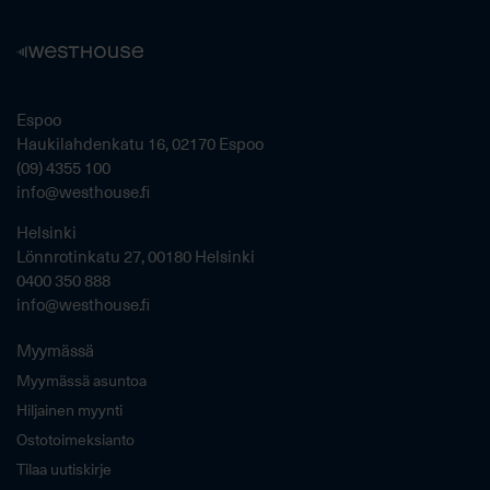
Espoo
Haukilahdenkatu 16, 02170 Espoo
(09) 4355 100
info@westhouse.fi
Helsinki
Lönnrotinkatu 27, 00180 Helsinki
0400 350 888
info@westhouse.fi
Myymässä
Myymässä asuntoa
Hiljainen myynti
Ostotoimeksianto
Tilaa uutiskirje