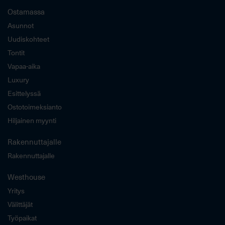
Ostamassa
Asunnot
Uudiskohteet
Tontit
Vapaa-aika
Luxury
Esittelyssä
Ostotoimeksianto
Hiljainen myynti
Rakennuttajalle
Rakennuttajalle
Westhouse
Yritys
Välittäjät
Työpaikat