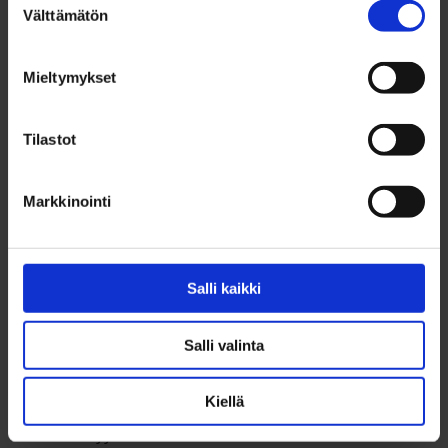
helmikuu 2022
Välttämätön
valinta
tammikuu 2022
joulukuu 2021
Mieltymykset
marraskuu 2021
lokakuu 2021
syyskuu 2021
Tilastot
elokuu 2021
heinäkuu 2021
Markkinointi
kesäkuu 2021
toukokuu 2021
huhtikuu 2021
maaliskuu 2021
Salli kaikki
helmikuu 2021
tammikuu 2021
Salli valinta
joulukuu 2020
marraskuu 2020
Kiellä
lokakuu 2020
syyskuu 2020