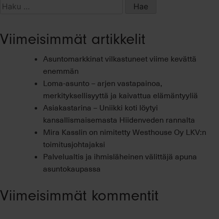
Haku:
Viimeisimmät artikkelit
Asuntomarkkinat vilkastuneet viime kevättä
enemmän
Loma-asunto – arjen vastapainoa,
merkityksellisyyttä ja kaivattua elämäntyyliä
Asiakastarina – Uniikki koti löytyi
kansallismaisemasta Hiidenveden rannalta
Mira Kasslin on nimitetty Westhouse Oy LKV:n
toimitusjohtajaksi
Palvelualtis ja ihmisläheinen välittäjä apuna
asuntokaupassa
Viimeisimmät kommentit