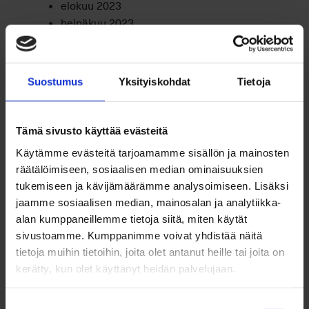
elokuu 2023
heinäkuu 2023
kesäkuu 2023
toukokuu 2023
huhtikuu 2023
Suostumus
Yksityiskohdat
Tietoja
maaliskuu 2023
helmikuu 2023
tammikuu 2023
Tämä sivusto käyttää evästeitä
joulukuu 2022
Käytämme evästeitä tarjoamamme sisällön ja mainosten
marraskuu 2022
räätälöimiseen, sosiaalisen median ominaisuuksien
lokakuu 2022
tukemiseen ja kävijämäärämme analysoimiseen. Lisäksi
syyskuu 2022
jaamme sosiaalisen median, mainosalan ja analytiikka-
elokuu 2022
alan kumppaneillemme tietoja siitä, miten käytät
heinäkuu 2022
sivustoamme. Kumppanimme voivat yhdistää näitä
kesäkuu 2022
tietoja muihin tietoihin, joita olet antanut heille tai joita on
toukokuu 2022
kerätty, kun olet käyttänyt heidän palvelujaan.
huhtikuu 2022
maaliskuu 2022
Suostumuksen