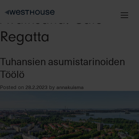
Skip
to
Avainsana:
Café
content
Regatta
Tuhansien asumistarinoiden
Töölö
28.2.2023
annakuisma
Posted on
by