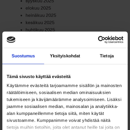
syyskuu 2025
elokuu 2025
heinäkuu 2025
kesäkuu 2025
huhtikuu 2025
maaliskuu 2025
helmikuu 2025
tammikuu 2025
Suostumus
Yksityiskohdat
Tietoja
joulukuu 2024
marraskuu 2024
lokakuu 2024
Tämä sivusto käyttää evästeitä
syyskuu 2024
Käytämme evästeitä tarjoamamme sisällön ja mainosten
elokuu 2024
räätälöimiseen, sosiaalisen median ominaisuuksien
heinäkuu 2024
tukemiseen ja kävijämäärämme analysoimiseen. Lisäksi
kesäkuu 2024
jaamme sosiaalisen median, mainosalan ja analytiikka-
toukokuu 2024
alan kumppaneillemme tietoja siitä, miten käytät
huhtikuu 2024
sivustoamme. Kumppanimme voivat yhdistää näitä
maaliskuu 2024
tietoja muihin tietoihin, joita olet antanut heille tai joita on