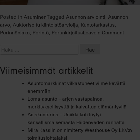
Asuminen
Asunnon arviointi
Asunnon
Posted in
Tagged
,
arvo
Auktorisoitu kiinteistöarvioija
Kuntotarkastus
,
,
,
on
Perinnönjako
Perintö
Perunkirjoitus
Leave a Comment
,
,
Asunn
arviont
Haku:
perinnö
Viimeisimmät artikkelit
Asuntomarkkinat vilkastuneet viime kevättä
enemmän
Loma-asunto – arjen vastapainoa,
merkityksellisyyttä ja kaivattua elämäntyyliä
Asiakastarina – Uniikki koti löytyi
kansallismaisemasta Hiidenveden rannalta
Mira Kasslin on nimitetty Westhouse Oy LKV:n
toimitusjohtajaksi