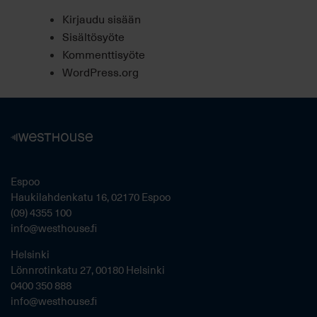
Kirjaudu sisään
Sisältösyöte
Kommenttisyöte
WordPress.org
Espoo
Haukilahdenkatu 16, 02170 Espoo
(09) 4355 100
info@westhouse.fi
Helsinki
Lönnrotinkatu 27, 00180 Helsinki
0400 350 888
info@westhouse.fi