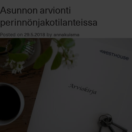
Kuntokartoit
Asunnon arvionti
asuntoa
myytäessä
perinnönjakotilanteissa
29.5.2018
annakuisma
Posted on
by