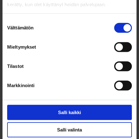
helmikuu 2024
kerätty, kun olet käyttänyt heidän palvelujaan.
tammikuu 2024
joulukuu 2023
Suostumuksen
marraskuu 2023
Välttämätön
valinta
lokakuu 2023
syyskuu 2023
elokuu 2023
Mieltymykset
heinäkuu 2023
kesäkuu 2023
Tilastot
toukokuu 2023
huhtikuu 2023
maaliskuu 2023
Markkinointi
helmikuu 2023
tammikuu 2023
joulukuu 2022
Salli kaikki
marraskuu 2022
lokakuu 2022
Salli valinta
syyskuu 2022