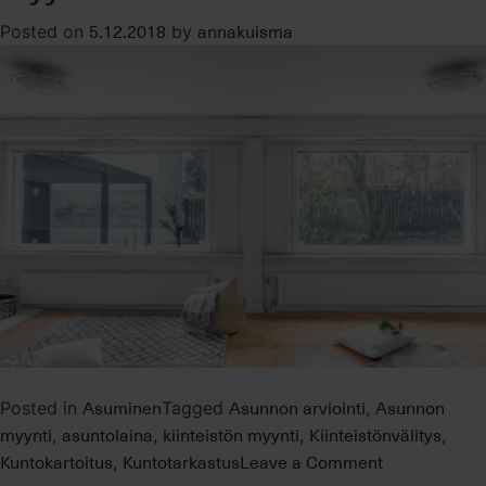
5.12.2018
annakuisma
Posted on
by
Asuminen
Asunnon arviointi
Asunnon
Posted in
Tagged
,
myynti
asuntolaina
kiinteistön myynti
Kiinteistönvälitys
,
,
,
,
on
Kuntokartoitus
Kuntotarkastus
Leave a Comment
,