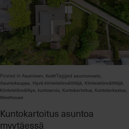
Asuminen
Kodit
asunnonosto
Posted in
,
Tagged
,
Asuntokauppa
Hyvä kiinteistönvälittäjä
Kiinteistönvälittäjä
,
,
,
Kiinteistönvälitys
kuntoarvio
Kuntokartoitus
Kuntotarkastus
,
,
,
,
Westhouse
Kuntokartoitus asuntoa
myytäessä