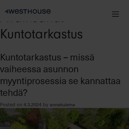
Skip
to
Avainsana:
content
Kuntotarkastus
Kuntotarkastus – missä
vaiheessa asunnon
myyntiprosessia se kannattaa
tehdä?
4.3.2024
annakuisma
Posted on
by