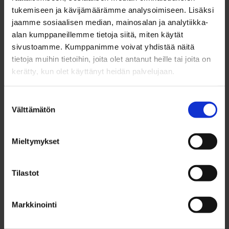
elokuu 2026
tukemiseen ja kävijämäärämme analysoimiseen. Lisäksi
heinäkuu 2026
jaamme sosiaalisen median, mainosalan ja analytiikka-
kesäkuu 2026
alan kumppaneillemme tietoja siitä, miten käytät
toukokuu 2026
sivustoamme. Kumppanimme voivat yhdistää näitä
huhtikuu 2026
tietoja muihin tietoihin, joita olet antanut heille tai joita on
helmikuu 2026
kerätty, kun olet käyttänyt heidän palvelujaan.
tammikuu 2026
joulukuu 2025
Suostumuksen
marraskuu 2025
Välttämätön
valinta
lokakuu 2025
syyskuu 2025
elokuu 2025
Mieltymykset
heinäkuu 2025
kesäkuu 2025
Tilastot
huhtikuu 2025
maaliskuu 2025
helmikuu 2025
Markkinointi
tammikuu 2025