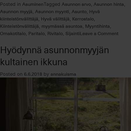
Asuminen
Asunnon arvo
Asunnon hinta
Posted in
Tagged
,
,
Asunnon myyjä
Asunnon myynti
Asunto
Hyvä
,
,
,
kiinteistönvälittäjä
Hyvä välittäjä
Kerrostalo
,
,
,
Kiinteistönvälittäjä
myymässä asuntoa
Myyntihinta
,
,
,
on
Omakotitalo
Paritalo
Rivitalo
Sijainti
Leave a Comment
,
,
,
Oma
Hyödynnä asunnonmyyjän
koti
kullan
kultainen ikkuna
kallis
–
6.6.2018
annakuisma
Posted on
by
mutta
minkä
arvoi