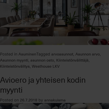
Asuminen
arvoasunnot
Asunnon arvo
Posted in
Tagged
,
,
Asunnon myynti
asunnon osto
Kiinteistönvälittäjä
,
,
,
Kiinteistönvälitys
Westhouse LKV
,
Avioero ja yhteisen kodin
myynti
26.7.2018
annakuisma
Posted on
by