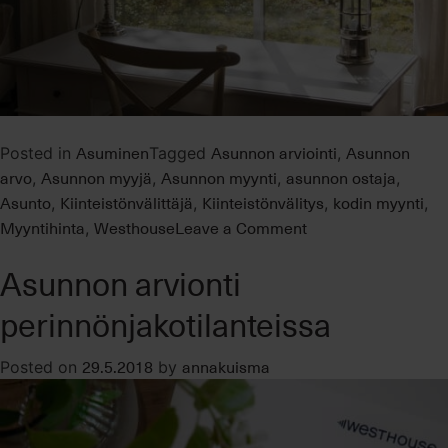
Asuminen
Asunnon arviointi
Asunnon
Posted in
Tagged
,
arvo
Asunnon myyjä
Asunnon myynti
asunnon ostaja
,
,
,
,
Asunto
Kiinteistönvälittäjä
Kiinteistönvälitys
kodin myynti
,
,
,
,
on
Myyntihinta
Westhouse
Leave a Comment
,
Hyödynnä
Asunnon arvionti
asunnonmyyjän
kultainen
perinnönjakotilanteissa
ikkuna
29.5.2018
annakuisma
Posted on
by