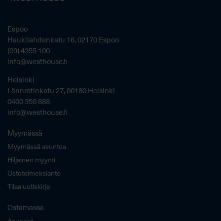
Espoo
Haukilahdenkatu 16, 02170 Espoo
(09) 4355 100
info@westhouse.fi
Helsinki
Lönnrotinkatu 27, 00180 Helsinki
0400 350 888
info@westhouse.fi
Myymässä
Myymässä asuntoa
Hiljainen myynti
Ostotoimeksianto
Tilaa uutiskirje
Ostamassa
Asunnot