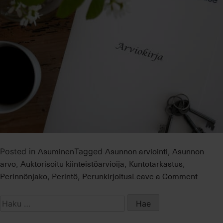
Asuminen
Asunnon arviointi
Asunnon
Posted in
Tagged
,
arvo
Auktorisoitu kiinteistöarvioija
Kuntotarkastus
,
,
,
on
Perinnönjako
Perintö
Perunkirjoitus
Leave a Comment
,
,
Asunn
arviont
Haku:
perinnö