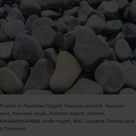
Asuminen
Asunnon arviointi
Asunnon
Posted in
Tagged
,
arvo
Asunnon myyjä
Asunnon myynti
Avioero
,
,
,
,
Kiinteistönvälittäjä
kodin myynti
Koti
Lunastus
Ositus
Leave
,
,
,
,
on
a Comment
Avioero