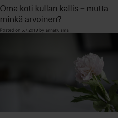
Oma koti kullan kallis – mutta
ja
yhteisen
minkä arvoinen?
kodin
myynti
5.7.2018
annakuisma
Posted on
by