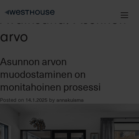
Skip
to
Avainsana:
Asunnon
content
arvo
Asunnon arvon
muodostaminen on
monitahoinen prosessi
14.1.2025
annakuisma
Posted on
by