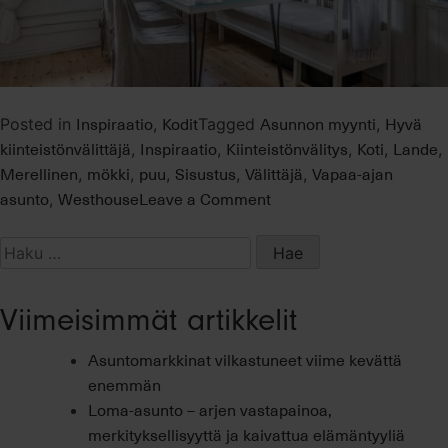
Inspiraatio
Kodit
Asunnon myynti
Hyvä
Posted in
,
Tagged
,
kiinteistönvälittäjä
Inspiraatio
Kiinteistönvälitys
Koti
Lande
,
,
,
,
,
Merellinen
mökki
puu
Sisustus
Välittäjä
Vapaa-ajan
,
,
,
,
,
on
asunto
Westhouse
Leave a Comment
,
Kiinteistönvälittäjän
mökkiunelma
Haku:
Snappertunassa
Viimeisimmät artikkelit
Asuntomarkkinat vilkastuneet viime kevättä
enemmän
Loma-asunto – arjen vastapainoa,
merkityksellisyyttä ja kaivattua elämäntyyliä