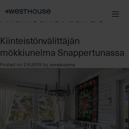
Skip
to
Avainsana:
Lande
content
Kiinteistönvälittäjän
mökkiunelma Snappertunassa
2.9.2019
annakuisma
Posted on
by