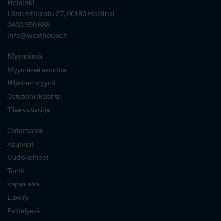
Helsinki
Lönnrotinkatu 27, 00180 Helsinki
0400 350 888
info@westhouse.fi
Myymässä
Myymässä asuntoa
Hiljainen myynti
Ostotoimeksianto
Tilaa uutiskirje
Ostamassa
Asunnot
Uudiskohteet
Tontit
Vapaa-aika
Luxury
Esittelyssä