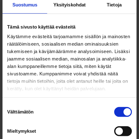
Suostumus
Yksityiskohdat
Tietoja
marraskuu 2022
lokakuu 2022
syyskuu 2022
Tämä sivusto käyttää evästeitä
elokuu 2022
Käytämme evästeitä tarjoamamme sisällön ja mainosten
heinäkuu 2022
räätälöimiseen, sosiaalisen median ominaisuuksien
kesäkuu 2022
tukemiseen ja kävijämäärämme analysoimiseen. Lisäksi
toukokuu 2022
jaamme sosiaalisen median, mainosalan ja analytiikka-
huhtikuu 2022
alan kumppaneillemme tietoja siitä, miten käytät
maaliskuu 2022
sivustoamme. Kumppanimme voivat yhdistää näitä
helmikuu 2022
tietoja muihin tietoihin, joita olet antanut heille tai joita on
tammikuu 2022
kerätty, kun olet käyttänyt heidän palvelujaan.
joulukuu 2021
marraskuu 2021
Suostumuksen
lokakuu 2021
Välttämätön
valinta
syyskuu 2021
elokuu 2021
heinäkuu 2021
Mieltymykset