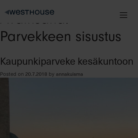
Skip
to
Avainsana:
content
Parvekkeen sisustus
Kaupunkiparveke kesäkuntoon
20.7.2018
annakuisma
Posted on
by