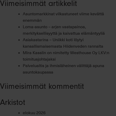
Viimeisimmät artikkelit
Asuntomarkkinat vilkastuneet viime kevättä
enemmän
Loma-asunto – arjen vastapainoa,
merkityksellisyyttä ja kaivattua elämäntyyliä
Asiakastarina – Uniikki koti löytyi
kansallismaisemasta Hiidenveden rannalta
Mira Kasslin on nimitetty Westhouse Oy LKV:n
toimitusjohtajaksi
Palvelualtis ja ihmisläheinen välittäjä apuna
asuntokaupassa
Viimeisimmät kommentit
Arkistot
elokuu 2026