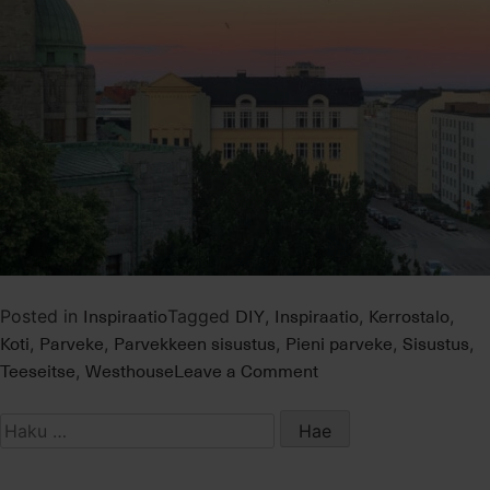
Inspiraatio
DIY
Inspiraatio
Kerrostalo
Posted in
Tagged
,
,
,
Koti
Parveke
Parvekkeen sisustus
Pieni parveke
Sisustus
,
,
,
,
,
on
Teeseitse
Westhouse
Leave a Comment
,
Kaupunkiparveke
kesäkuntoon
Haku: