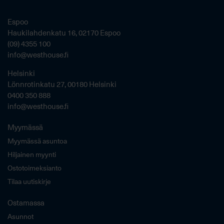
Espoo
Haukilahdenkatu 16, 02170 Espoo
(09) 4355 100
info@westhouse.fi
Helsinki
Lönnrotinkatu 27, 00180 Helsinki
0400 350 888
info@westhouse.fi
Myymässä
Myymässä asuntoa
Hiljainen myynti
Ostotoimeksianto
Tilaa uutiskirje
Ostamassa
Asunnot