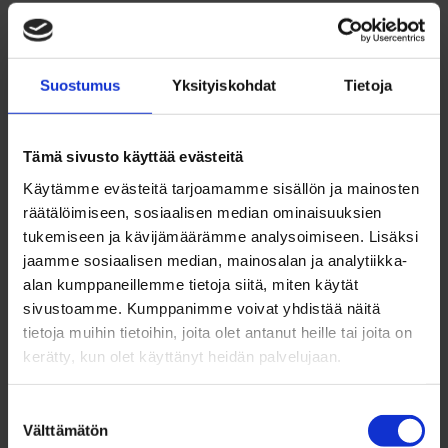
toukokuu 2023
huhtikuu 2023
maaliskuu 2023
Suostumus
Yksityiskohdat
Tietoja
helmikuu 2023
tammikuu 2023
joulukuu 2022
Tämä sivusto käyttää evästeitä
marraskuu 2022
lokakuu 2022
Käytämme evästeitä tarjoamamme sisällön ja mainosten
syyskuu 2022
räätälöimiseen, sosiaalisen median ominaisuuksien
tukemiseen ja kävijämäärämme analysoimiseen. Lisäksi
elokuu 2022
jaamme sosiaalisen median, mainosalan ja analytiikka-
heinäkuu 2022
alan kumppaneillemme tietoja siitä, miten käytät
kesäkuu 2022
sivustoamme. Kumppanimme voivat yhdistää näitä
toukokuu 2022
tietoja muihin tietoihin, joita olet antanut heille tai joita on
huhtikuu 2022
kerätty, kun olet käyttänyt heidän palvelujaan.
maaliskuu 2022
helmikuu 2022
Suostumuksen
tammikuu 2022
Välttämätön
valinta
joulukuu 2021