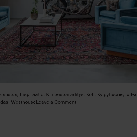
 sisustus
Inspiraatio
Kiinteistönvälitys
Koti
Kylpyhuone
loft-
,
,
,
,
,
on
hdas
Westhouse
Leave a Comment
,
Loft-
asunto
vanhassa
suksitehtaassa