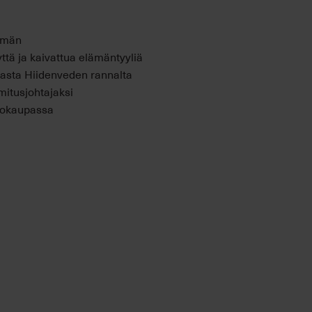
mmän
ttä ja kaivattua elämäntyyliä
emasta Hiidenveden rannalta
mitusjohtajaksi
ntokaupassa