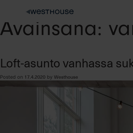
Skip
to
content
Avainsana:
va
Loft-asunto vanhassa su
17.4.2020
Westhouse
Posted on
by