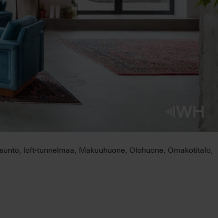
asunto
loft-tunnelmaa
Makuuhuone
Olohuone
Omakotitalo
,
,
,
,
,