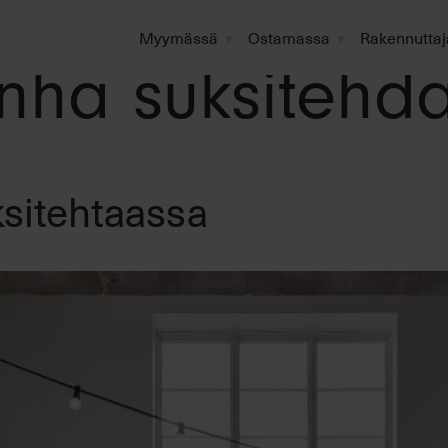
Myymässä
Ostamassa
Rakennuttaj
nha suksitehd
ksitehtaassa