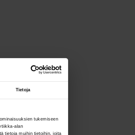
Tietoja
 ominaisuuksien tukemiseen
tiikka-alan
ietoja muihin tietoihin, joita