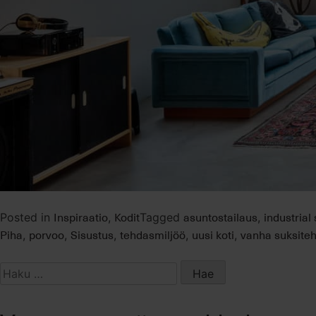
Inspiraatio
Kodit
asuntostailaus
industrial
Posted in
,
Tagged
,
Piha
porvoo
Sisustus
tehdasmiljöö
uusi koti
vanha suksite
,
,
,
,
,
Haku: