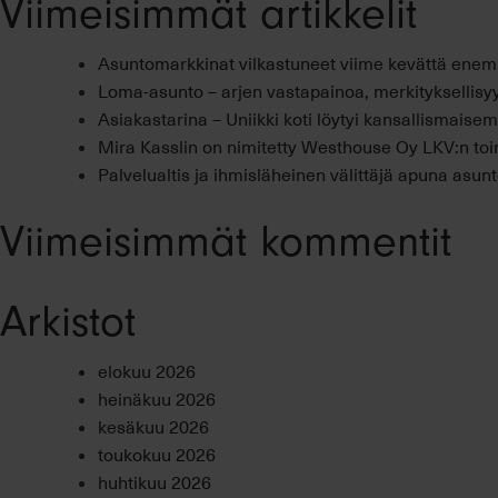
Viimeisimmät artikkelit
Asuntomarkkinat vilkastuneet viime kevättä ene
Loma-asunto – arjen vastapainoa, merkityksellisyy
Asiakastarina – Uniikki koti löytyi kansallismais
Mira Kasslin on nimitetty Westhouse Oy LKV:n toi
Palvelualtis ja ihmisläheinen välittäjä apuna asu
Viimeisimmät kommentit
Arkistot
elokuu 2026
heinäkuu 2026
kesäkuu 2026
toukokuu 2026
huhtikuu 2026