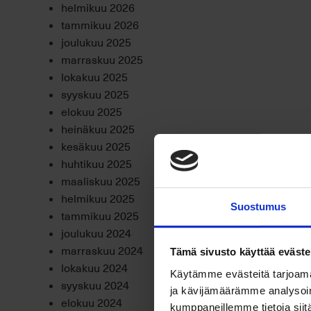
helmikuu 2026
tammikuu 2026
joulukuu 2025
marraskuu 2025
lokakuu 2025
syyskuu 2025
elokuu 2025
heinäkuu 2025
kesäkuu 2025
huhtikuu 2025
maaliskuu 2025
helmikuu 2025
Suostumus
tammikuu 2025
joulukuu 2024
marraskuu 2024
Tämä sivusto käyttää eväste
lokakuu 2024
Käytämme evästeitä tarjoama
syyskuu 2024
ja kävijämäärämme analysoim
elokuu 2024
kumppaneillemme tietoja siitä